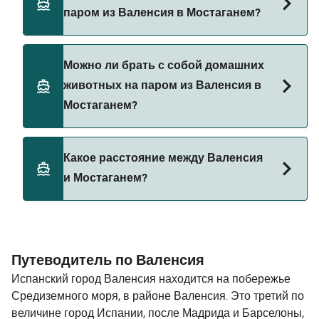
пароме из Валенсия в Мостаганем с
паром из Валенсия в Мостаганем?
Balearia
Да, вы можете путешествовать на пароме с
Можно ли брать с собой домашних
автомобилем из Валенсия в Мостаганем с
животных на паром из Валенсия в
Balearia
Мостаганем?
Да, домашних животных разрешено брать на
Какое расстояние между Валенсия
борт парома. Возможно, вам понадобится
и Мостаганем?
паспорт для питомца. Пожалуйста, ознакомьтесь
с правилами перевозки животных у операторов
парома. В настоящее время вы можете брать
Расстояние от Валенсия до Мостаганем
животных на паромы с:
составляет 213 морских миль.
Путеводитель по Валенсия
Balearia
Испанский город Валенсия находится на побережье
Средиземного моря, в районе Валенсия. Это третий по
величине город Испании, после Мадрида и Барселоны,