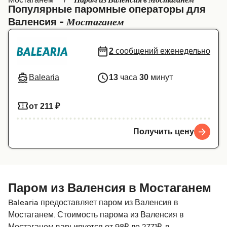
Паром из Валенсия в Мостаганем
Популярные паромные операторы для
Canada
België (NL)
Мостаганем
Валенсия -
Ελλάδα
Belgique (FR)
2
сообщений еженедельно
Polska
Deutschland
Schweiz (DE)
Norge
Balearia
13
часа
30
минут
Україна
Indonesia
от 211 ₽
المغرب
Maroc (FR)
Получить цену
Паром из Валенсия в Мостаганем
Balearia предоставляет паром из Валенсия в
Мостаганем. Стоимость парома из Валенсия в