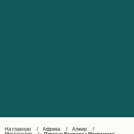
Обслуживание клиентов
Portugal
Catalan
대한민국
Suomi
Slovensko
Nederland
Česká republika
Australia
España
New Zealand
France
日本
Sverige
Ireland
Danmark
中国
Türkiye
العربية
UK
Österreich (DE)
Italia
Canada (FR)
На главную
Африка
Алжир
Мостаганем