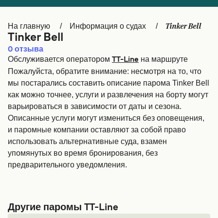
Canada
België (NL)
Tinker Bell
На главную
Информация о судах
Ελλάδα
Belgique (FR)
Tinker Bell
Polska
Deutschland
0
отзыва
Обслуживается оператором
на маршруте
TT-Line
Schweiz (DE)
Norge
Пожалуйста, обратите внимание: несмотря на то, что
мы постарались составить описание парома Tinker Bell
Україна
Indonesia
как можно точнее, услуги и развлечения на борту могут
варьироваться в зависимости от даты и сезона.
المغرب
Maroc (FR)
Описанные услуги могут измениться без оповещения,
и паромные компании оставляют за собой право
использовать альтернативные суда, взамен
упомянутых во время бронирования, без
предварительного уведомления.
Другие паромы TT-Line