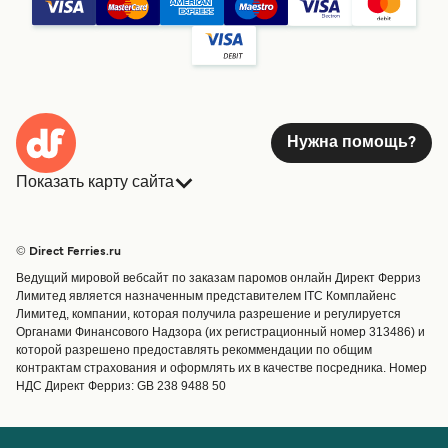
Нужна помощь?
Показать карту сайта
Паромы
Бронирования
Страны
Размещение
© Direct Ferries.ru
Обслуживание клиентов
Паромы
Ведущий мировой вебсайт по заказам паромов онлайн Директ Ферриз
Операторы
Грузоперевозки
Лимитед является назначенным представителем ITC Комплайенс
Лимитед, компании, которая получила разрешение и регулируется
Маршруты и порты
Органами Финансового Надзора (их регистрационный номер 313486) и
Special Offers
которой разрешено предоставлять рекоммендации по общим
Предлагает
контрактам страхования и оформлять их в качестве посредника. Номер
НДС Директ Ферриз: GB 238 9488 50
Паромные билеты
Счёт
Помощь и поддержка