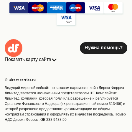
Нужна помощь?
Показать карту сайта
Паромы
Бронирования
Страны
Размещение
© Direct Ferries.ru
Обслуживание клиентов
Паромы
Ведущий мировой вебсайт по заказам паромов онлайн Директ Ферриз
Операторы
Грузоперевозки
Лимитед является назначенным представителем ITC Комплайенс
Лимитед, компании, которая получила разрешение и регулируется
Маршруты и порты
Органами Финансового Надзора (их регистрационный номер 313486) и
Special Offers
которой разрешено предоставлять рекоммендации по общим
Предлагает
контрактам страхования и оформлять их в качестве посредника. Номер
НДС Директ Ферриз: GB 238 9488 50
Паромные билеты