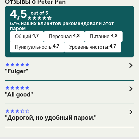
Отзывы о Peter Pan
4,5
out of 5
67% наших клиентов рекомендовали этот
паром
4,7
4,3
4,3
Общий:
Персонал:
Питание:
4,7
4,7
Пунктуальность:
Уровень чистоты:
"Fulger"
Общий рейтинг:
Общий:
"All good"
Питание:
Уровень чистоты:
Персонал:
Общий рейтинг:
Пунктуальность:
Общий:
Рекомендовать?
Да
"Дорогой, но удобный паром."
Питание:
Уровень чистоты:
Персонал:
Общий рейтинг:
Пунктуальность:
Общий:
10