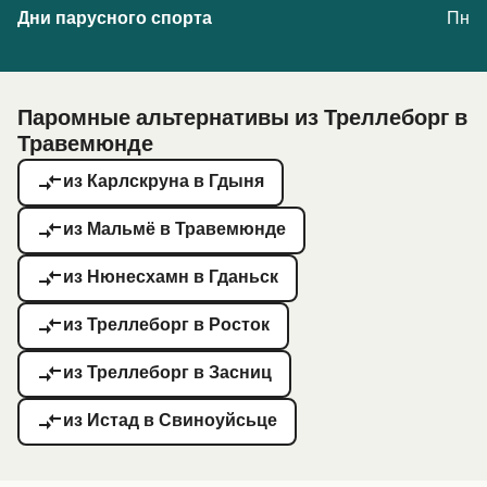
Пн
Паромные альтернативы из Треллеборг в
Травемюнде
из Карлскруна в Гдыня
из Мальмё в Травемюнде
из Нюнесхамн в Гданьск
из Треллеборг в Росток
из Треллеборг в Засниц
из Истад в Свиноуйсьце