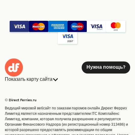
Нужна помощь?
Показать карту сайта
Паромы
Бронирования
Страны
Размещение
© Direct Ferries.ru
Обслуживание клиентов
Паромы
Ведущий мировой вебсайт по заказам паромов онлайн Директ Ферриз
Операторы
Грузоперевозки
Лимитед является назначенным представителем ITC Комплайенс
Лимитед, компании, которая получила разрешение и регулируется
Маршруты и порты
Органами Финансового Надзора (их регистрационный номер 313486) и
Special Offers
которой разрешено предоставлять рекоммендации по общим
Предлагает