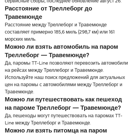
сервисные сборы, последнее обновление август 26.
Расстояние от Треллеборг до
Травемюнде
Расстояние между Треллеборг и Травемюнде
составляет примерно 185,6 миль (298,7 км) или 161
морских миль.
Можно ли взять автомобиль на паром
Треллеборг — Травемюнде?
Да, паромы TT-Line позволяют перевозить автомобили
на рейсах между Треллеборг и Травемюнде.
Используйте наш поиск предложений для актуальных
цен на паромы с автомобилями между Треллеборг и
Травемюнде.
Можно ли путешествовать как пешеход
на пароме Треллеборг — Травемюнде?
Да, пешеходы могут путешествовать на паромах TT-
Line между Треллеборг и Травемюнде.
Можно ли взять питомца на паром