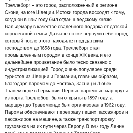
Треллеборг – это город, расположенный в регионе
Сконе, на юге Швеции. Истоки города восходят к тому,
когда он в 1257 году был отдан шведскому князю
Вальдемару в качестве свадебного подарка от датской
королевской семьи. Датчане позже вернули себе город,
который после этого находился под датским
господством до 1658 года. Треллеборг стал
промышленным городом в конце XIX века, и его
дальнейшее процветание было тесно связано с
индустриализацией. Город очень популярен среди
туристов из Швеции и Германии, главным образом,
благодаря паромам до Ростока, Засниц и Любек-
Травемюнде в Германии. Первые паромные маршруты
из порта Треллеборг были открыты в 1897 году, а
маршрут до Травемюнде был организован в 1962 году.
Паромы обеспечивают переправу пеших пассажиров и
пассажиров на машине, а также транспортировку
грузовиков на их пути через Европу. В 1917 году Ленин