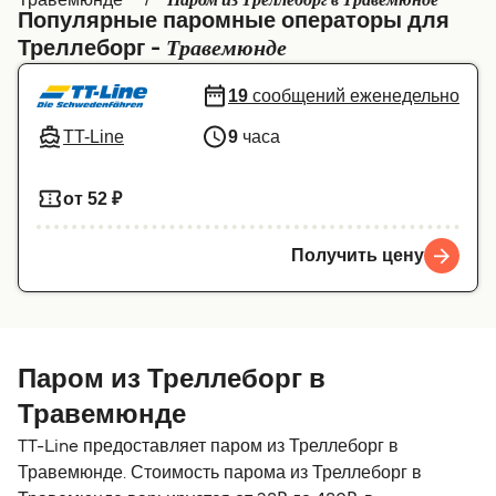
Паром из Треллеборг в Травемюнде
Популярные паромные операторы для
Canada
België (NL)
Травемюнде
Треллеборг -
Ελλάδα
Belgique (FR)
19
сообщений еженедельно
Polska
Deutschland
TT-Line
9
часа
Schweiz (DE)
Norge
от 52 ₽
Україна
Indonesia
المغرب
Maroc (FR)
Получить цену
Паром из Треллеборг в
Травемюнде
TT-Line предоставляет паром из Треллеборг в
Травемюнде. Стоимость парома из Треллеборг в