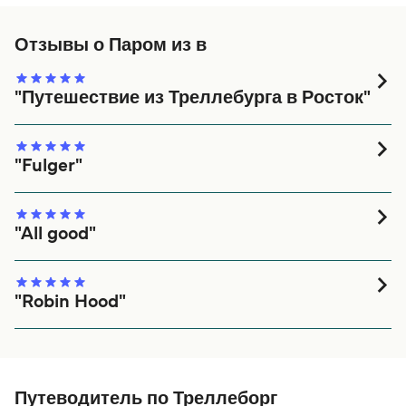
животных на паромы с:
составляет 161 морских миль.
Отзывы о Паром из в
TT-Line
"Путешествие из Треллебурга в Росток"
Замечательное судно, просторное. Каюты удобные.
Еда приличная. Народу не очень много
"Fulger"
10
"All good"
All good
"Robin Hood"
Klaipeda Trelleborg.
Путеводитель по Треллеборг