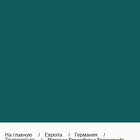
Обслуживание клиентов
Portugal
Catalan
대한민국
Suomi
Slovensko
Nederland
Česká republika
Australia
España
New Zealand
France
日本
Sverige
Ireland
Danmark
中国
Türkiye
العربية
UK
Österreich (DE)
Italia
Canada (FR)
На главную
Европа
Германия
Травемюнде