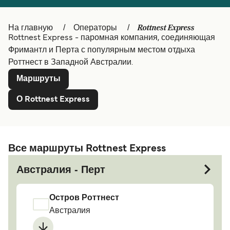
Canada
België (NL)
Rottnest Express
На главную
Операторы
Ελλάδα
Belgique (FR)
Rottnest Express - паромная компания, соединяющая
Фримантл и Перта с популярным местом отдыха
Polska
Deutschland
Роттнест в Западной Австралии.
Schweiz (DE)
Norge
Маршруты
Україна
Indonesia
О Rottnest Express
المغرب
Maroc (FR)
Все маршруты Rottnest Express
Австралия - Перт
Остров Роттнест
Австралия