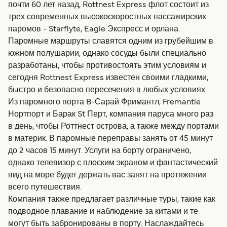
почти 60 лет назад, Rottnest Express флот состоит из
трех современных высокоскоростных пассажирских
паромов - Starflyte, Eagle Экспресс и орлана.
Паромные маршруты славятся одним из грубейшим в
южном полушарии, однако сосуды были специально
разработаны, чтобы противостоять этим условиям и
сегодня Rottnest Express известен своими гладкими,
быстро и безопасно пересечения в любых условиях.
Из паромного порта B-Сарай Фримантл, Fremantle
Нортпорт и Барак St Перт, компания паруса много раз
в день, чтобы Роттнест острова, а также между портами
в материк. В паромные переправы занять от 45 минут
до 2 часов 15 минут. Услуги на борту ограничено,
однако телевизор с плоским экраном и фантастический
вид на море будет держать вас занят на протяжении
всего путешествия.
Компания также предлагает различные туры, такие как
подводное плавание и наблюдение за китами и те
могут быть забронированы в порту. Наслаждайтесь