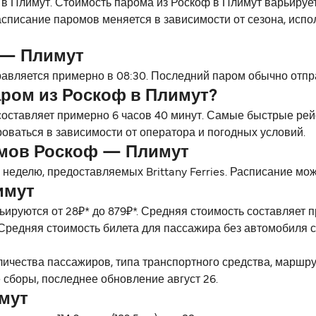
ф в Плимут. Стоимость парома из Роскоф в Плимут варьируетс
списание паромов меняется в зависимости от сезона, испо
 — Плимут
авляется примерно в 08:30. Последний паром обычно отпра
аром из Роскоф в Плимут?
оставляет примерно 6 часов 40 минут. Самые быстрые рейс
роваться в зависимости от оператора и погодных условий.
омов Роскоф — Плимут
неделю, предоставляемых Brittany Ferries. Расписание мож
имут
ьируются от 28₽* до 879₽*. Средняя стоимость составляет
Средняя стоимость билета для пассажира без автомобиля со
личества пассажиров, типа транспортного средства, маршр
 сборы, последнее обновление август 26.
мут