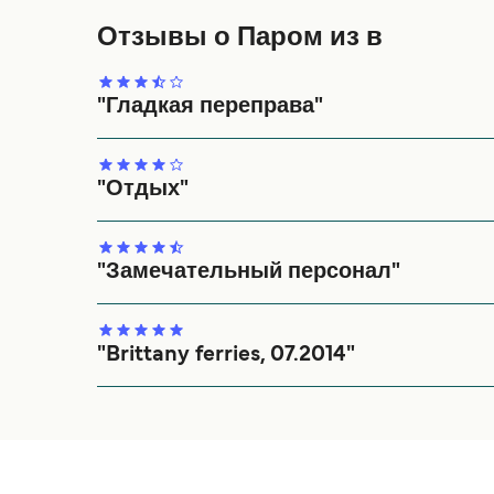
Отзывы о Паром из в
"Гладкая переправа"
Наше недавнее путешествие в Бретань прошло 
Дувр - Кале, это сэкономило нам время езды 
"Отдых"
Перевозчик комфортный
"Замечательный персонал"
Очень хорошо организованно, персонал был оч
снова будем пользоваться этим сервисом.
"Brittany ferries, 07.2014"
Персонал Brittany Ferries был очень вежлив, 
минус в том, что мы не знали, что вернуться к
портатили много денег на пароме! Я считаю, чт