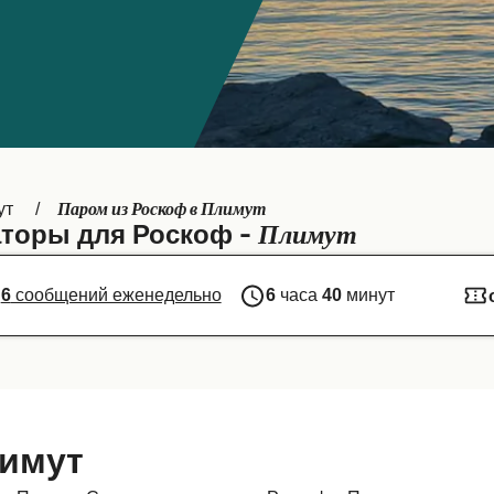
Паром из Роскоф в Плимут
ут
Плимут
торы для Роскоф -
6
сообщений еженедельно
6
часа
40
минут
лимут