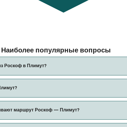
— Наиболее популярные вопросы
из Роскоф в Плимут?
имут составляет примерно 6 ч 40 мин. Длительность рейса
Плимут?
ить актуальную информацию через наш Поиск Сделок.
т меняться в зависимости от сезона. Средняя цена парома
ивают маршрут Роскоф — Плимут?