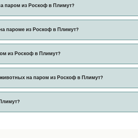
Роскоф в Плимут.
на паром из Роскоф в Плимут?
ез наш поиск сделок и посетите нашу страницу предложени
на пароме из Роскоф в Плимут?
пароме из Роскоф в Плимут с
ом из Роскоф в Плимут?
 автомобилем из Роскоф в Плимут с
 животных на паром из Роскоф в Плимут?
 борт парома. Возможно, вам понадобится паспорт для пит
 Плимут?
ов парома. В настоящее время вы можете брать животных 
т 99 морских миль.