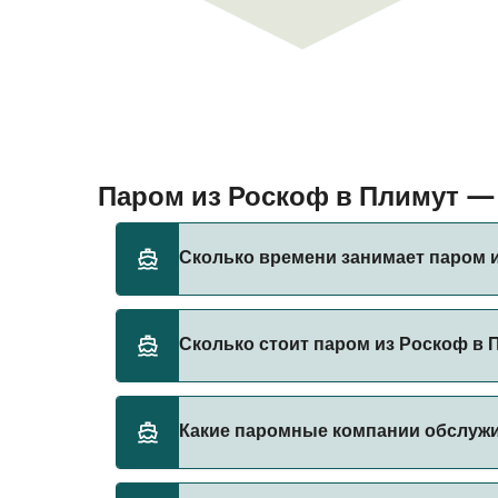
Паром из Роскоф в Плимут 
Сколько времени занимает паром 
Время переправы на пароме из Роскоф в Пл
Сколько стоит паром из Роскоф в 
оператора, поэтому рекомендуется провер
Стоимость парома из Роскоф в Плимут може
Какие паромные компании обслуж
указана без учета сборов за бронирование.