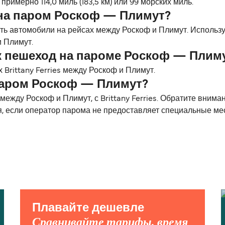
римерно 114,0 миль (183,5 км) или 99 морских миль.
на паром Роскоф — Плимут?
зить автомобили на рейсах между Роскоф и Плимут. Исполь
 Плимут.
к пешеход на пароме Роскоф — Плим
Brittany Ferries между Роскоф и Плимут.
паром Роскоф — Плимут?
жду Роскоф и Плимут, с Brittany Ferries. Обратите внима
я, если оператор парома не предоставляет специальные ме
Плавайте дешевле
Сравнивайте тарифы, время