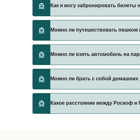
Brittany Ferries предоставляет паромы из 
Как я могу забронировать билеты 
Бронируйте паромы из Роскоф в Плимут чер
Можно ли путешествовать пешком 
паромы.
Да, вы можете путешествовать пешком на 
Можно ли взять автомобиль на пар
Brittany Ferries
Да, вы можете путешествовать на пароме с
Можно ли брать с собой домашних
Brittany Ferries
Да, домашних животных разрешено брать на
Какое расстояние между Роскоф и
правилами перевозки животных у оператор
Brittany Ferries
Расстояние от Роскоф до Плимут составляе