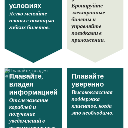
Бронируйте
условиях
электронные
Легко меняйте
билеты и
планы с помощью
управляйте
гибких билетов.
поездками в
приложении.
Плавайте,
Плавайте
владея
уверенно
Высококлассная
информацией
поддержка
Отслеживание
клиентов, когда
кораблей и
это необходимо.
получение
уведомлений в
режиме реального