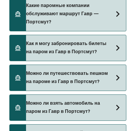
актуальную информацию через наш Поиск
Стоимость парома из Гавр в Портсмут может
Какие паромные компании
Сделок.
меняться в зависимости от сезона. Средняя
обслуживают маршрут Гавр —
цена парома из Гавр в Портсмут составляет
Портсмут?
276₽. Цена указана без учета сборов за
бронирование.
Brittany Ferries предоставляет паромы из Гавр в
Как я могу забронировать билеты
Портсмут.
на паром из Гавр в Портсмут?
Бронируйте паромы из Гавр в Портсмут через
Можно ли путешествовать пешком
наш поиск сделок и посетите нашу страницу
на пароме из Гавр в Портсмут?
предложений, чтобы увидеть последние акции
на паромы.
Да, вы можете путешествовать пешком на
Можно ли взять автомобиль на
пароме из Гавр в Портсмут с
паром из Гавр в Портсмут?
Brittany Ferries
Да, вы можете путешествовать на пароме с