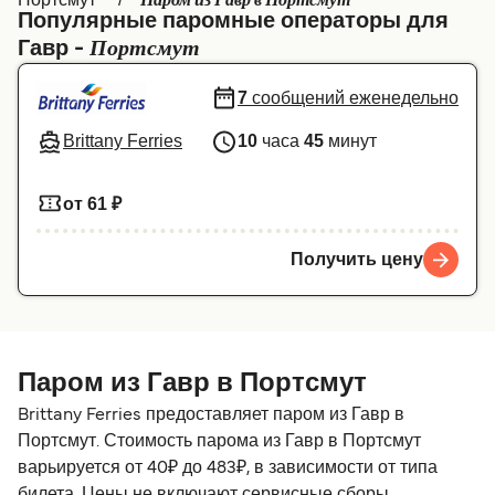
Паром из Гавр в Портсмут
Популярные паромные операторы для
Canada
België (NL)
Портсмут
Гавр -
Ελλάδα
Belgique (FR)
7
сообщений еженедельно
Polska
Deutschland
Brittany Ferries
10
часа
45
минут
Schweiz (DE)
Norge
Україна
Indonesia
от 61 ₽
المغرب
Maroc (FR)
Получить цену
Паром из Гавр в Портсмут
Brittany Ferries предоставляет паром из Гавр в
Портсмут. Стоимость парома из Гавр в Портсмут
варьируется от 40₽ до 483₽, в зависимости от типа