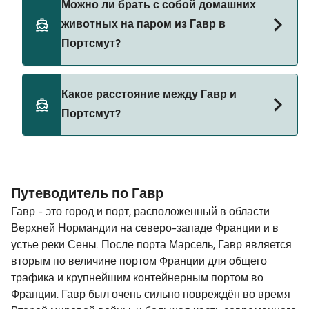
Можно ли брать с собой домашних
автомобилем из Гавр в Портсмут с
животных на паром из Гавр в
Brittany Ferries
Портсмут?
Да, домашних животных разрешено брать на
Какое расстояние между Гавр и
борт парома. Возможно, вам понадобится
Портсмут?
паспорт для питомца. Пожалуйста, ознакомьтесь
с правилами перевозки животных у операторов
парома. В настоящее время вы можете брать
Расстояние от Гавр до Портсмут составляет 108
животных на паромы с:
морских миль.
Путеводитель по Гавр
Brittany Ferries
Гавр - это город и порт, расположенный в области
Верхней Нормандии на северо-западе Франции и в
устье реки Сены. После порта Марсель, Гавр является
вторым по величине портом Франции для общего
трафика и крупнейшим контейнерным портом во
Франции. Гавр был очень сильно повреждён во время