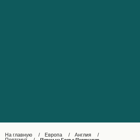
Обслуживание клиентов
Portugal
Catalan
대한민국
Suomi
Slovensko
Nederland
Česká republika
Australia
España
New Zealand
France
日本
Sverige
Ireland
Danmark
中国
Türkiye
العربية
UK
Österreich (DE)
Italia
Canada (FR)
На главную
Европа
Англия
Портсмут