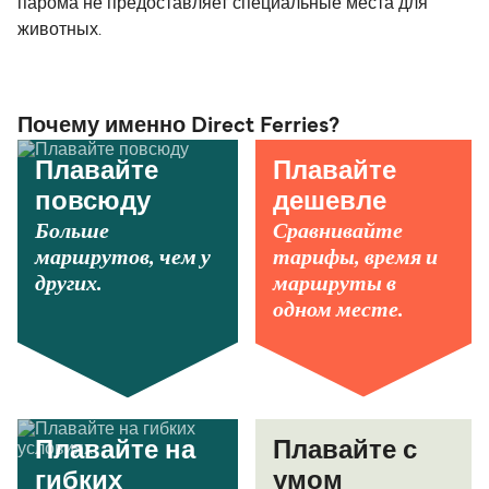
парома не предоставляет специальные места для
животных.
Почему именно Direct Ferries?
Плавайте
Плавайте
повсюду
дешевле
Больше
Сравнивайте
маршрутов, чем у
тарифы, время и
других.
маршруты в
одном месте.
Плавайте на
Плавайте с
гибких
умом