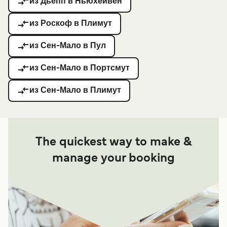
из Дьепп в Ньюхейвен
из Роскоф в Плимут
из Сен-Мало в Пул
из Сен-Мало в Портсмут
из Сен-Мало в Плимут
The quickest way to make &
manage your booking