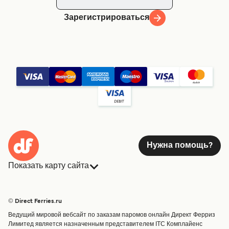
Зарегистрироваться
Нужна помощь?
Показать карту сайта
Паромы
Бронирования
Страны
Размещение
© Direct Ferries.ru
Обслуживание клиентов
Паромы
Ведущий мировой вебсайт по заказам паромов онлайн Директ Ферриз
Операторы
Грузоперевозки
Лимитед является назначенным представителем ITC Комплайенс