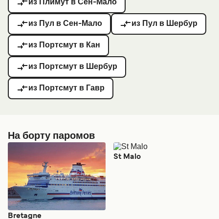
из Плимут в Сен-Мало
из Пул в Сен-Мало
из Пул в Шербур
из Портсмут в Кан
из Портсмут в Шербур
из Портсмут в Гавр
На борту паромов
St Malo
Bretagne