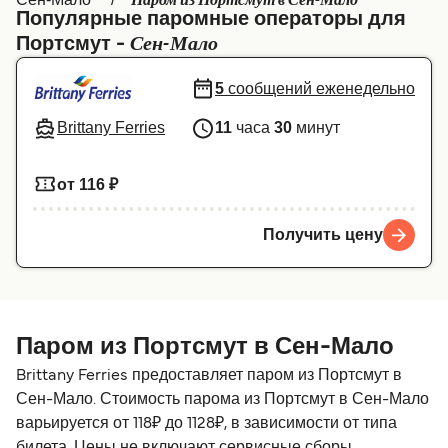
Паром из Портсмут в Сен-Мало
Популярные паромные операторы для
Canada
België (NL)
Сен-Мало
Портсмут -
Ελλάδα
Belgique (FR)
5
сообщений еженедельно
Polska
Deutschland
Brittany Ferries
11
часа
30
минут
Schweiz (DE)
Norge
Україна
Indonesia
от 116 ₽
المغرب
Maroc (FR)
Получить цену
Паром из Портсмут в Сен-Мало
Brittany Ferries предоставляет паром из Портсмут в
Сен-Мало. Стоимость парома из Портсмут в Сен-Мало
варьируется от 118₽ до 1128₽, в зависимости от типа