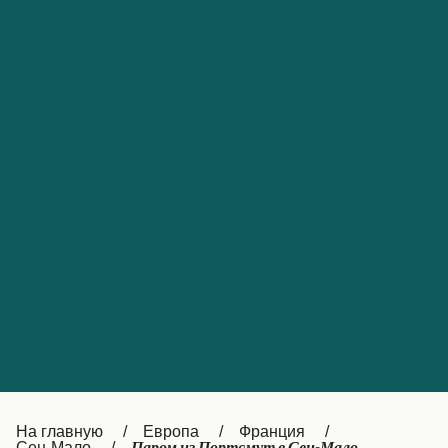
Обслуживание клиентов
Portugal
Catalan
대한민국
Suomi
Slovensko
Nederland
Česká republika
Australia
España
New Zealand
France
日本
Sverige
Ireland
Danmark
中国
Türkiye
العربية
UK
Österreich (DE)
Italia
Canada (FR)
На главную
Европа
Франция
Сен-Мало