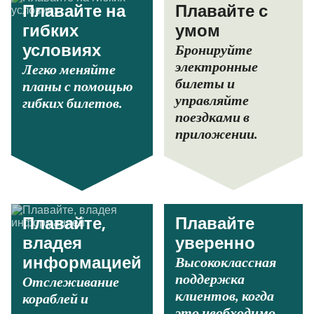
Плавайте на
Плавайте с
гибких
умом
Бронируйте
условиях
электронные
Легко меняйте
билеты и
планы с помощью
управляйте
гибких билетов.
поездками в
приложении.
Плавайте,
Плавайте
владея
уверенно
Высококлассная
информацией
поддержка
Отслеживание
клиентов, когда
кораблей и
это необходимо.