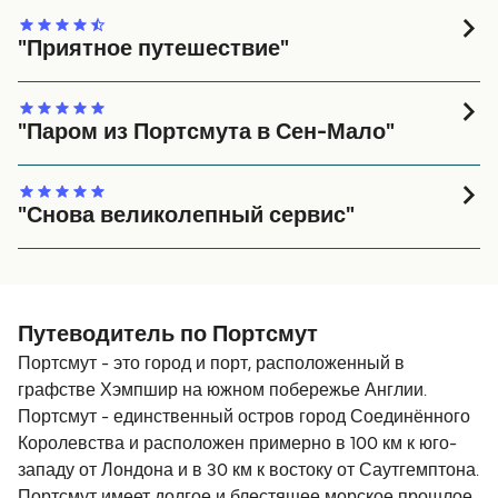
еда. Спасибо.
"Приятное путешествие"
Я был потрясён сервисом на борту, все были очень
услужливыми и путешествие было очень приятное.
"Паром из Портсмута в Сен-Мало"
Мы (9 человек) путешествовали в Сен-Мало на ночном
пароме. Паром был великолепный во всех смыслах.
Хорошо организованный, безупречно чистый и по
"Снова великолепный сервис"
хорошим ценам. Персонал был очень дружелюбный и
Великолепный сервис у Direct Ferries и Brittany Ferries.
услужливый. Мы порекомендовали бы Brittany Ferries и
надеемся пользоваться их услугами в будущем.
Путеводитель по Портсмут
Портсмут - это город и порт, расположенный в
графстве Хэмпшир на южном побережье Англии.
Портсмут - единственный остров город Соединённого
Королевства и расположен примерно в 100 км к юго-
западу от Лондона и в 30 км к востоку от Саутгемптона.
Портсмут имеет долгое и блестящее морское прошлое.