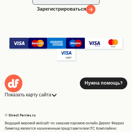
Зарегистрироваться
Нужна помощь?
Показать карту сайта
Паромы
Бронирования
Страны
Размещение
© Direct Ferries.ru
Обслуживание клиентов
Паромы
Ведущий мировой вебсайт по заказам паромов онлайн Директ Ферриз
Операторы
Грузоперевозки
Лимитед является назначенным представителем ITC Комплайенс