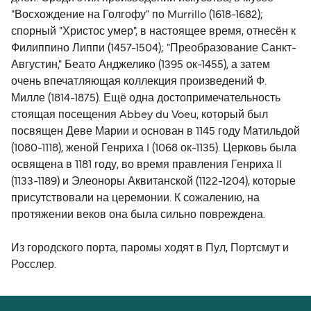
"Восхождение на Голгофу" по Murrillo (1618-1682);
спорный "Христос умер", в настоящее время, отнесён к
Филиппино Липпи (1457-1504); "Преобразование Санкт-
Августин," Беато Анджелико (1395 ок-1455), а затем
очень впечатляющая коллекция произведений Ф.
Милле (1814-1875). Ещё одна достопримечательность
стоящая посещения Abbey du Voeu, который был
посвящен Деве Марии и основан в 1145 году Матильдой
(1080-1118), женой Генриха I (1068 ок-1135). Церковь была
освящена в 1181 году, во время правления Генриха II
(1133-1189) и Элеоноры Аквитанской (1122-1204), которые
присутствовали на церемонии. К сожалению, на
протяжении веков она была сильно повреждена.
Из городского порта, паромы ходят в Пул, Портсмут и
Росслер.