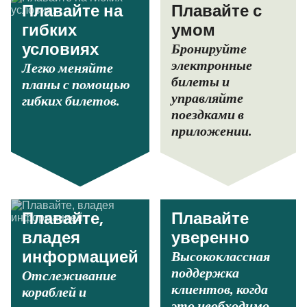
Плавайте на
Плавайте с
гибких
умом
Бронируйте
условиях
электронные
Легко меняйте
билеты и
планы с помощью
управляйте
гибких билетов.
поездками в
приложении.
Плавайте,
Плавайте
владея
уверенно
Высококлассная
информацией
поддержка
Отслеживание
клиентов, когда
кораблей и
это необходимо.