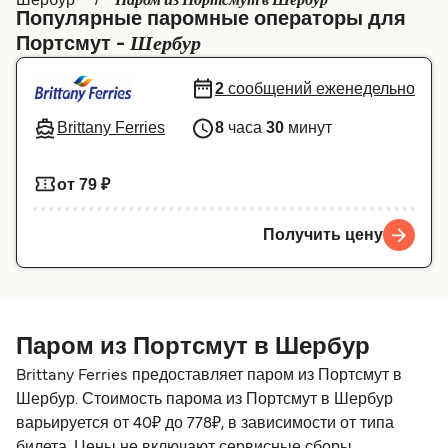
Паром из Портсмут в Шербур
Популярные паромные операторы для
Canada
België (NL)
Шербур
Портсмут -
Ελλάδα
Belgique (FR)
2
сообщений еженедельно
Polska
Deutschland
Brittany Ferries
8
часа
30
минут
Schweiz (DE)
Norge
Україна
Indonesia
от 79 ₽
المغرب
Maroc (FR)
Получить цену
Паром из Портсмут в Шербур
Brittany Ferries предоставляет паром из Портсмут в
Шербур. Стоимость парома из Портсмут в Шербур
варьируется от 40₽ до 778₽, в зависимости от типа