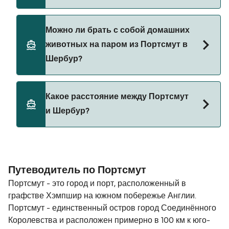
Brittany Ferries
Да, вы можете путешествовать на пароме с
Можно ли брать с собой домашних
автомобилем из Портсмут в Шербур с
животных на паром из Портсмут в
Brittany Ferries
Шербур?
Да, домашних животных разрешено брать на
Какое расстояние между Портсмут
борт парома. Возможно, вам понадобится
и Шербур?
паспорт для питомца. Пожалуйста, ознакомьтесь
с правилами перевозки животных у операторов
парома. В настоящее время вы можете брать
Расстояние от Портсмут до Шербур составляет
животных на паромы с:
76 морских миль.
Путеводитель по Портсмут
Brittany Ferries
Портсмут - это город и порт, расположенный в
графстве Хэмпшир на южном побережье Англии.
Портсмут - единственный остров город Соединённого
Королевства и расположен примерно в 100 км к юго-