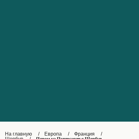
Обслуживание клиентов
Portugal
Catalan
대한민국
Suomi
Slovensko
Nederland
Česká republika
Australia
España
New Zealand
France
日本
Sverige
Ireland
Danmark
中国
Türkiye
العربية
UK
Österreich (DE)
Italia
Canada (FR)
На главную
Европа
Франция
Шербур