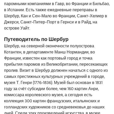
паромными компаниями в Гавр, во Франции и Бильбао,
в Испании. Есть также ежедневные переправы в
Шербур, Кан и Сен-Мало во Франции, Санкт-Хелиер в
Джерси, Санкт-Питер-Порт в Гернси и в Райд, на
острове Уайт.
Путеводитель по Шербур
Шербур, на северной оконечности полуострова
Котантен, в департаменте Манш Нормандии, во
Франции, известен как портовый город и точка
прибытия паромов из Великобритании, пересекающих
пролив. Визит в Шербур должнен начаться с одного из
самых престижных культурных учреждений в городе,
музея Т. Генри (1776-1836). Музей был основан в 1831
году за счёт субсидии более, чем 160 картин Анри,
комиссара королевского музея, а сегодня есть
коллекция 300 картин французских, итальянских и
голландских художников со средневековья до наших
дней. Среди этих произведений искусства, в музее