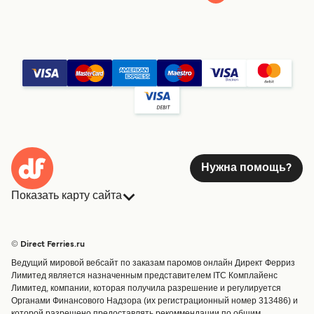
Нужна помощь?
Показать карту сайта
Паромы
Бронирования
Страны
Размещение
© Direct Ferries.ru
Обслуживание клиентов
Паромы
Ведущий мировой вебсайт по заказам паромов онлайн Директ Ферриз
Операторы
Грузоперевозки
Лимитед является назначенным представителем ITC Комплайенс
Лимитед, компании, которая получила разрешение и регулируется
Маршруты и порты
Органами Финансового Надзора (их регистрационный номер 313486) и
Special Offers
которой разрешено предоставлять рекоммендации по общим