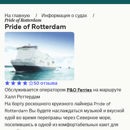
Canada
België (NL)
На главную
Информация о судах
Ελλάδα
Belgique (FR)
Pride of Rotterdam
Pride of Rotterdam
Polska
Deutschland
Schweiz (DE)
Norge
Україна
Indonesia
المغرب
Maroc (FR)
50
отзыва
Обслуживается оператором
P&O Ferries
на маршруте
Халл Роттердам
На борту роскошного круизного лайнера Pride of
Rotterdam Вы будете наслаждаться музыкой и вкусной
едой во время переправы через Северное море,
поселившись в одной из комфортабельных кают для