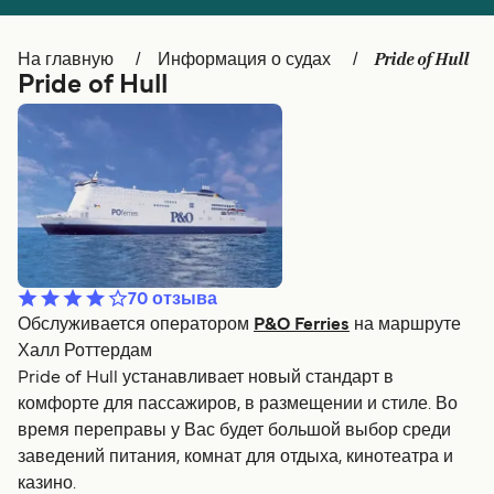
Canada
België (NL)
Pride of Hull
На главную
Информация о судах
Ελλάδα
Belgique (FR)
Pride of Hull
Polska
Deutschland
Schweiz (DE)
Norge
Україна
Indonesia
المغرب
Maroc (FR)
70
отзыва
Обслуживается оператором
P&O Ferries
на маршруте
Халл Роттердам
Pride of Hull устанавливает новый стандарт в
комфорте для пассажиров, в размещении и стиле. Во
время переправы у Вас будет большой выбор среди
заведений питания, комнат для отдыха, кинотеатра и
казино.