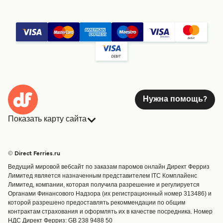
Нужна помощь?
Показать карту сайта
Паромы
Бронирования
Страны
Размещение
© Direct Ferries.ru
Обслуживание клиентов
Паромы
Ведущий мировой вебсайт по заказам паромов онлайн Директ Ферриз
Операторы
Грузоперевозки
Лимитед является назначенным представителем ITC Комплайенс
Лимитед, компании, которая получила разрешение и регулируется
Маршруты и порты
Органами Финансового Надзора (их регистрационный номер 313486) и
Special Offers
которой разрешено предоставлять рекоммендации по общим
Предлагает
контрактам страхования и оформлять их в качестве посредника. Номер
НДС Директ Ферриз: GB 238 9488 50
Паромные билеты