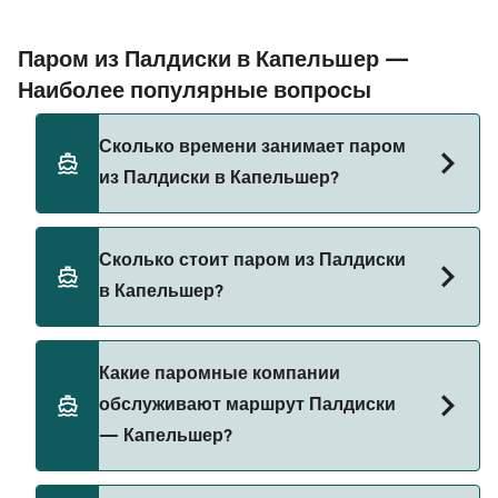
Паром из Палдиски в Капельшер —
Наиболее популярные вопросы
Сколько времени занимает паром
из Палдиски в Капельшер?
Время переправы на пароме из Палдиски в
Сколько стоит паром из Палдиски
Капельшер составляет примерно 10 ч 30 мин.
в Капельшер?
Длительность рейса может меняться в
зависимости от сезона и оператора, поэтому
рекомендуется проверить актуальную
Стоимость парома из Палдиски в Капельшер
Какие паромные компании
информацию через наш Поиск Сделок.
может меняться в зависимости от сезона.
обслуживают маршрут Палдиски
Средняя цена парома из Палдиски в Капельшер
— Капельшер?
составляет 309₽. Цена указана без учета сборов
за бронирование.