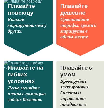
Плавайте
Плавайте
повсюду
дешевле
Больше
Сравнивайте
маршрутов, чем у
тарифы, время и
других.
маршруты в
одном месте.
Плавайте на
Плавайте с
гибких
умом
Бронируйте
условиях
электронные
Легко меняйте
билеты и
планы с помощью
управляйте
гибких билетов.
поездками в