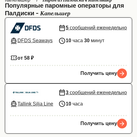
Паром из Палдиски в Капельшер
Популярные паромные операторы для
Canada
België (NL)
Капельшер
Палдиски -
Ελλάδα
Belgique (FR)
5
сообщений еженедельно
Polska
Deutschland
DFDS Seaways
10
часа
30
минут
Schweiz (DE)
Norge
Україна
Indonesia
от 58 ₽
المغرب
Maroc (FR)
Получить цену
3
сообщений еженедельно
Tallink Silja Line
10
часа
Получить цену