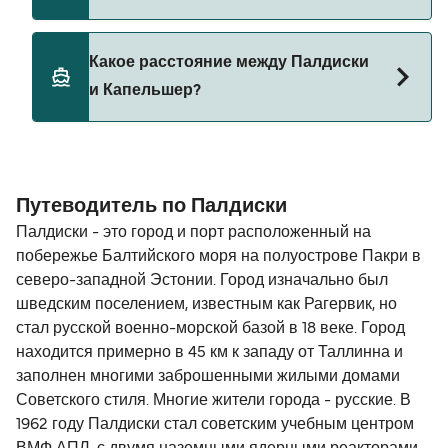
Tallink Silja Line
Да, домашних животных разрешено брать на
Какое расстояние между Палдиски
борт парома. Возможно, вам понадобится
и Капельшер?
паспорт для питомца. Пожалуйста, ознакомьтесь
с правилами перевозки животных у операторов
парома. В настоящее время вы можете брать
Расстояние от Палдиски до Капельшер
животных на паромы с:
составляет 302 морских миль.
Путеводитель по Палдиски
DFDS Seaways
Палдиски - это город и порт расположенный на
побережье Балтийского моря на полуострове Пакри в
северо-западной Эстонии. Город изначально был
шведским поселением, известным как Рагервик, но
стал русской военно-морской базой в 18 веке. Город
находится примерно в 45 км к западу от Таллинна и
заполнен многими заброшенными жилыми домами
Советского стиля. Многие жители города - русские. В
1962 году Палдиски стал советским учебным центром