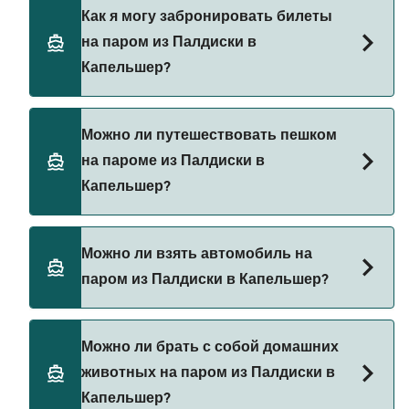
Существует 2 популярных паромных
Как я могу забронировать билеты
операторов на маршруте Палдиски —
на паром из Палдиски в
Капельшер. Это:
Капельшер?
DFDS Seaways
Tallink Silja Line
Бронируйте паромы из Палдиски в Капельшер
Можно ли путешествовать пешком
через наш поиск сделок и посетите нашу
на пароме из Палдиски в
страницу предложений, чтобы увидеть
Капельшер?
последние акции на паромы.
Нет, в настоящее время пассажирам без
Можно ли взять автомобиль на
автомобиля не разрешено путешествовать на
паром из Палдиски в Капельшер?
паромах из Палдиски в Капельшер.
Да, вы можете путешествовать на пароме с
Можно ли брать с собой домашних
автомобилем из Палдиски в Капельшер с
животных на паром из Палдиски в
DFDS Seaways
Капельшер?