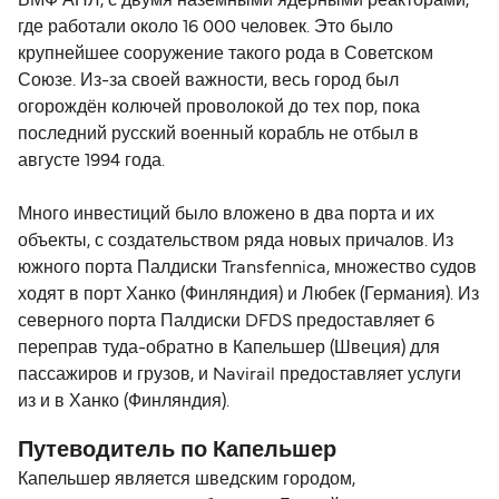
ВМФ АПЛ, с двумя наземными ядерными реакторами,
где работали около 16 000 человек. Это было
крупнейшее сооружение такого рода в Советском
Союзе. Из-за своей важности, весь город был
огорождён колючей проволокой до тех пор, пока
последний русский военный корабль не отбыл в
августе 1994 года.
Много инвестиций было вложено в два порта и их
объекты, с создательством ряда новых причалов. Из
южного порта Палдиски Transfennica, множество судов
ходят в порт Ханко (Финляндия) и Любек (Германия). Из
северного порта Палдиски DFDS предоставляет 6
переправ туда-обратно в Капельшер (Швеция) для
пассажиров и грузов, и Navirail предоставляет услуги
из и в Ханко (Финляндия).
Путеводитель по Капельшер
Капельшер является шведским городом,