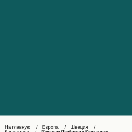
Обслуживание клиентов
Portugal
Catalan
대한민국
Suomi
Slovensko
Nederland
Česká republika
Australia
España
New Zealand
France
日本
Sverige
Ireland
Danmark
中国
Türkiye
العربية
UK
Österreich (DE)
Italia
Canada (FR)
На главную
Европа
Швеция
Капельшер