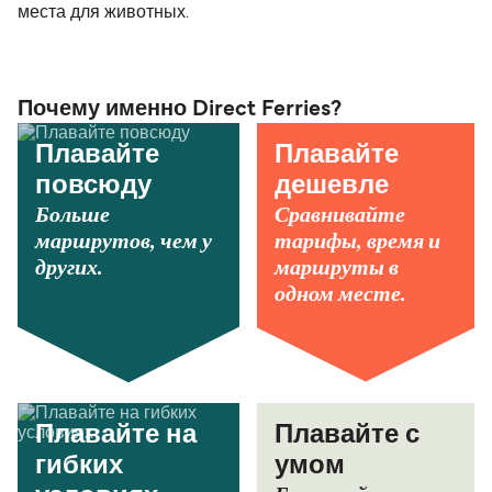
места для животных.
Почему именно Direct Ferries?
Плавайте
Плавайте
повсюду
дешевле
Больше
Сравнивайте
маршрутов, чем у
тарифы, время и
других.
маршруты в
одном месте.
Плавайте на
Плавайте с
гибких
умом