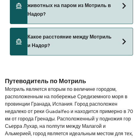
автомобилем из Мотриль в Надор с
животных на паром из Мотриль в
Naviera Armas
Надор?
Да, домашних животных разрешено брать на
Какое расстояние между Мотриль
борт парома. Возможно, вам понадобится
и Надор?
паспорт для питомца. Пожалуйста, ознакомьтесь
с правилами перевозки животных у операторов
парома. В настоящее время вы можете брать
Расстояние от Мотриль до Надор составляет 94
животных на паромы с:
морских миль.
Путеводитель по Мотриль
Naviera Armas
Мотриль является вторым по величине городом,
расположенным на побережье Средиземного моря в
провинции Гранада, Испания. Город расположен
недалеко от реки Guadalfeo и находится примерно в 70
км от города Гренады. Расположенный у подножия гор
Сьерра Лухар, на полпути между Малагой и
Альмерией, город является идеальным местом для тех,