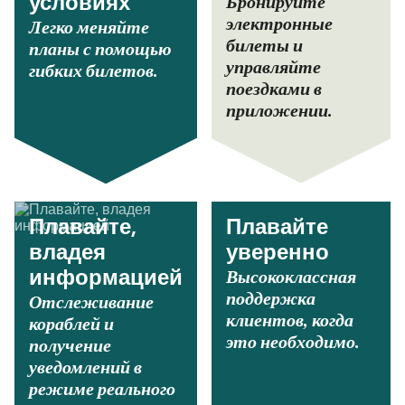
Бронируйте
условиях
электронные
Легко меняйте
билеты и
планы с помощью
управляйте
гибких билетов.
поездками в
приложении.
Плавайте,
Плавайте
владея
уверенно
Высококлассная
информацией
поддержка
Отслеживание
клиентов, когда
кораблей и
это необходимо.
получение
уведомлений в
режиме реального