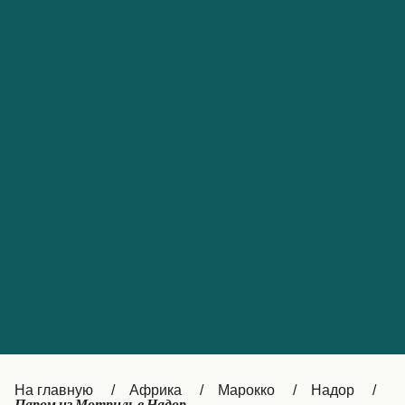
Обслуживание клиентов
Portugal
Catalan
대한민국
Suomi
Slovensko
Nederland
Česká republika
Australia
España
New Zealand
France
日本
Sverige
Ireland
Danmark
中国
Türkiye
العربية
UK
Österreich (DE)
Italia
Canada (FR)
На главную
Африка
Марокко
Надор