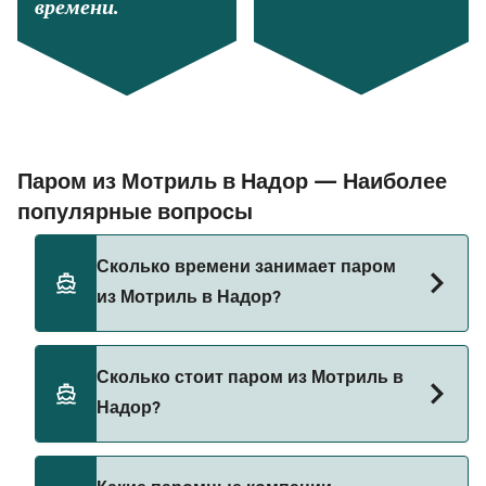
времени.
Паром из Мотриль в Надор — Наиболее
популярные вопросы
Сколько времени занимает паром
из Мотриль в Надор?
Время переправы на пароме из Мотриль в
Сколько стоит паром из Мотриль в
Надор составляет примерно 6 ч. Длительность
Надор?
рейса может меняться в зависимости от сезона
и оператора, поэтому рекомендуется проверить
актуальную информацию через наш Поиск
Стоимость парома из Мотриль в Надор может