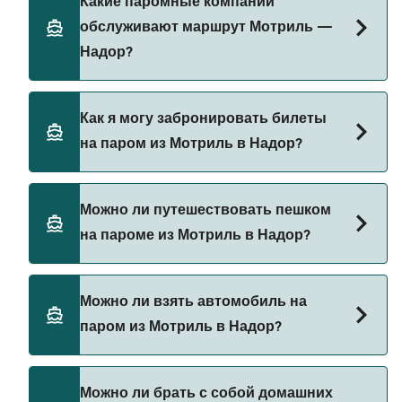
Какие паромные компании
Сделок.
меняться в зависимости от сезона. Средняя
обслуживают маршрут Мотриль —
цена парома из Мотриль в Надор составляет
Надор?
444₽. Цена указана без учета сборов за
бронирование.
Naviera Armas предоставляет паромы из
Как я могу забронировать билеты
Мотриль в Надор.
на паром из Мотриль в Надор?
Бронируйте паромы из Мотриль в Надор через
Можно ли путешествовать пешком
наш поиск сделок и посетите нашу страницу
на пароме из Мотриль в Надор?
предложений, чтобы увидеть последние акции
на паромы.
Да, вы можете путешествовать пешком на
Можно ли взять автомобиль на
пароме из Мотриль в Надор с
паром из Мотриль в Надор?
Naviera Armas
Да, вы можете путешествовать на пароме с
Можно ли брать с собой домашних