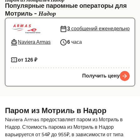
Паром из Мотриль в Надор
Популярные паромные операторы для
Canada
België (NL)
Надор
Мотриль -
Ελλάδα
Belgique (FR)
3
сообщений еженедельно
Polska
Deutschland
Naviera Armas
6
часа
Schweiz (DE)
Norge
Україна
Indonesia
от 126 ₽
المغرب
Maroc (FR)
Получить цену
Паром из Мотриль в Надор
Naviera Armas предоставляет паром из Мотриль в
Надор. Стоимость парома из Мотриль в Надор
варьируется от 54₽ до 955₽, в зависимости от типа