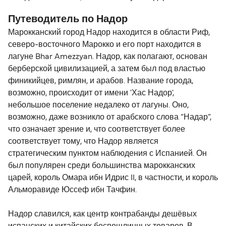
Путеводитель по Надор
Марокканский город Надор находится в области Риф,
северо-восточного Марокко и его порт находится в
лагуне Bhar Amezzyan. Надор, как полагают, основан
берберской цивилизацией, а затем был под властью
финикийцев, римлян, и арабов. Название города,
возможно, происходит от имени 'Хас Надор',
небольшое поселение недалеко от лагуны. Оно,
возможно, даже возникло от арабского слова “Надар”,
что означает зрение и, что соответствует более
соответствует тому, что Надор является
стратегическим пунктом наблюдения с Испанией. Он
был популярен среди большинства марокканских
царей, король Омара ибн Идрис II, в частности, и король
Альморавиде Юссеф ибн Тачфин.
Надор славился, как центр контрабанды дешёвых