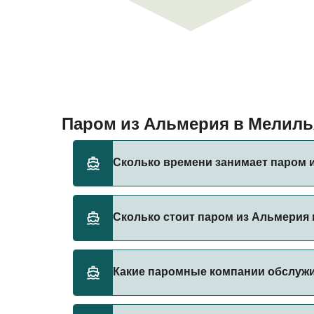
Паром из Альмерия в Мелил
Сколько времени занимает паром 
Время переправы на пароме из Альмерия в 
Сколько стоит паром из Альмерия
оператора, поэтому рекомендуется провер
Стоимость парома из Альмерия в Мелилья м
Какие паромные компании обслуж
Цена указана без учета сборов за брониро