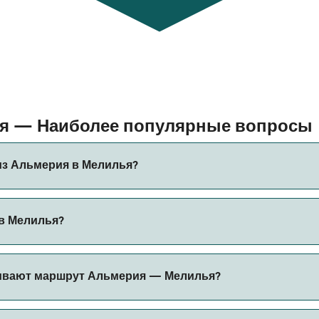
ья — Наиболее популярные вопросы
из Альмерия в Мелилья?
Мелилья составляет примерно 7 ч. Длительность рейса мож
 в Мелилья?
ить актуальную информацию через наш Поиск Сделок.
ожет меняться в зависимости от сезона. Средняя цена пар
ивают маршрут Альмерия — Мелилья?
вание.