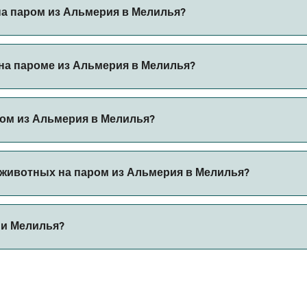
льмерия в Мелилья.
на паром из Альмерия в Мелилья?
через наш поиск сделок и посетите нашу страницу предлож
на пароме из Альмерия в Мелилья?
пароме из Альмерия в Мелилья с
ром из Альмерия в Мелилья?
с автомобилем из Альмерия в Мелилья с
 животных на паром из Альмерия в Мелилья?
 борт парома. Возможно, вам понадобится паспорт для пит
 и Мелилья?
ов парома. В настоящее время вы можете брать животных 
ляет 97 морских миль.