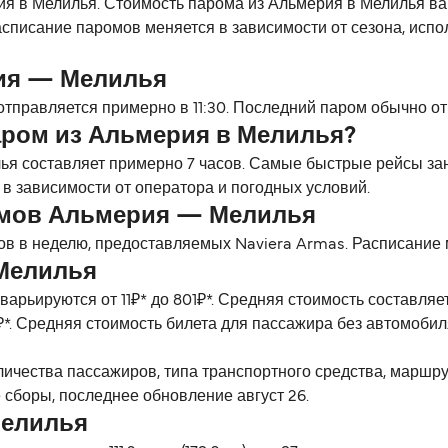
 в Мелилья. Стоимость парома из Альмерия в Мелилья варьи
списание паромов меняется в зависимости от сезона, испо
ия — Мелилья
правляется примерно в 11:30. Последний паром обычно отп
аром из Альмерия в Мелилья?
я составляет примерно 7 часов. Самые быстрые рейсы зан
в зависимости от оператора и погодных условий.
омов Альмерия — Мелилья
в в неделю, предоставляемых Naviera Armas. Расписание м
Мелилья
арьируются от 11₽* до 801₽*. Средняя стоимость составля
*. Средняя стоимость билета для пассажира без автомобиля
личества пассажиров, типа транспортного средства, маршр
 сборы, последнее обновление август 26.
Мелилья