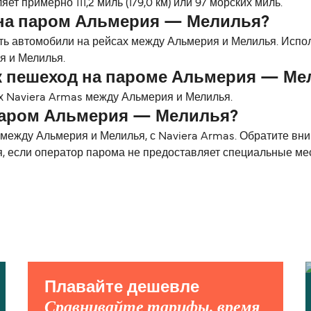
т примерно 111,2 миль (179,0 км) или 97 морских миль.
 на паром Альмерия — Мелилья?
ть автомобили на рейсах между Альмерия и Мелилья. Испо
я и Мелилья.
к пешеход на пароме Альмерия — Ме
х Naviera Armas между Альмерия и Мелилья.
паром Альмерия — Мелилья?
ежду Альмерия и Мелилья, с Naviera Armas. Обратите вни
я, если оператор парома не предоставляет специальные ме
Плавайте дешевле
Сравнивайте тарифы, время