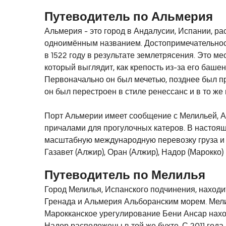
Путеводитель по Альмерия
Альмерия - это город в Андалусии, Испании, р
одноимённым названием. Достопримечательности
в 1522 году в результате землетрясения. Это м
который выглядит, как крепость из-за его баше
Первоначально он был мечетью, позднее был пре
он был перестроен в стиле ренессанс и в то ж
Порт Альмерии имеет сообщение с Мелильей, Ал
причалами для прогулочных катеров. В настоящ
масштабную международную перевозку груза и 
Газавет (Алжир), Оран (Алжир), Надор (Марокко)
Путеводитель по Мелилья
Город Мелилья, Испанского подчинения, находи
Гренада и Альмерия Альборанским морем. Мелил
Марокканское урегулирование Бени Ансар наход