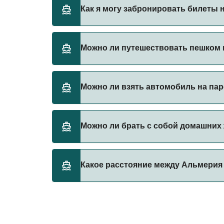
Naviera Armas предоставляет паромы из А
Как я могу забронировать билеты 
Бронируйте паромы из Альмерия в Мелилья 
Можно ли путешествовать пешком 
паромы.
Да, вы можете путешествовать пешком на 
Можно ли взять автомобиль на па
Naviera Armas
Да, вы можете путешествовать на пароме 
Можно ли брать с собой домашних
Naviera Armas
Да, домашних животных разрешено брать на
Какое расстояние между Альмерия
правилами перевозки животных у оператор
Naviera Armas
Расстояние от Альмерия до Мелилья состав