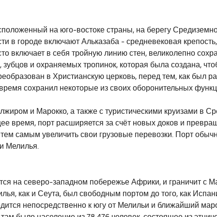
асположенный на юго-востоке страны, на берегу Средиземно
 в городе включают Альказаба - средневековая крепость, 
есто включает в себя тройную линию стен, великолепно сохр
н, зубцов и охраняемых тропинок, которая была создана, чт
образован в Христианскую церковь, перед тем, как был раз
е время сохранил некоторые из своих оборонительных функц
жиром и Марокко, а также с туристическими круизами в Ср
ее время, порт расширяется за счёт новых доков и превращ
тем самым увеличить свои грузовые перевозки. Порт обыч
 и Мелилья.
тся на северо-западном побережье Африки, и граничит с Ма
ья, как и Сеута, был свободным портом до того, как Испа
ится непосредственно к югу от Мелильи и ближайший маро