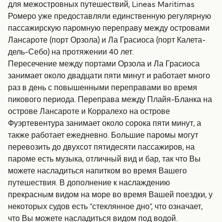
для межостровных путешествий, Lineas Maritimas
Ромеро уже предоставляли единственную регулярную
пассажирскую паромную переправу между островами
Лансароте (порт Орзола) и Ла Грасиоса (порт Калета-
дель-Себо) на протяжении 40 лет.
Пересечение между портами Орзола и Ла Грасиоса
занимает около двадцати пяти минут и работает много
раз в день с повышенными переправами во время
пикового периода. Переправа между Плайя-Бланка на
острове Лансароте и Корралехо на острове
Фуэртевентура занимает около сорока пяти минут, а
также работает ежедневно. Большие паромы могут
перевозить до двухсот пятидесяти пассажиров, на
пароме есть музыка, отличный вид и бар, так что Вы
можете насладиться напитком во время Вашего
путешествия. В дополнение к наслаждению
прекрасным видом на море во время Вашей поездки, у
некоторых судов есть "стеклянное дно", что означает,
что Вы можете насладиться видом под водой.