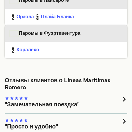
Паромы в Лансароте
Орзола
Плайа Бланка
Паромы в Фуэртевентура
Коралехо
Отзывы клиентов о Lineas Maritimas
Romero
"Замечательная поездка"
Очень комфортный паром. Все замечательно!!!
Спасибо
"Просто и удобно"