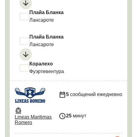
Плайа Бланка
Лансароте
Плайа Бланка
Лансароте
Коралехо
Фуэртевентура
5
сообщений ежедневно
25
минут
Lineas Maritimas
Romero