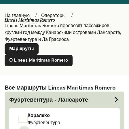
Canada
België (NL)
На главную
Операторы
Lineas Maritimas Romero
Ελλάδα
Belgique (FR)
Líneas Marítimas Romero перевозят пассажиров
Polska
Deutschland
круглый год между Канарскими островами Лансароте,
Фуэртевентура и Ла Грасиоса.
Schweiz (DE)
Norge
Маршруты
Україна
Indonesia
О Lineas Maritimas Romero
المغرب
Maroc (FR)
Все маршруты Lineas Maritimas Romero
Фуэртевентура - Лансароте
Коралехо
Фуэртевентура