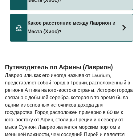
Места (Хиос)?
В настоящее время домашних животных нельзя
Какое расстояние между Лаврион и
брать на паромы между Лаврион и Места (Хиос).
Места (Хиос)?
Расстояние от Лаврион до Места (Хиос)
составляет 117 морских миль.
Путеводитель по Афины (Лаврион)
Лаврио или, как его иногда называют Laurium,
представляет собой город в Греции, расположенный в
регионе Аттика на юго-востоке страны. История города
связана с добычей серебра, которая в то время была
одним из основных источников дохода для
государства. Город расположен примерно в 60 км к
юго-востоку от Афин, столицы Греции и к северу от
мыса Сунион. Лаврио является морским портом в
меньшей важности, чем соседний Пирей и является