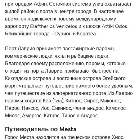
пригородом Афин. Сеточная система улиц охватывает
жилой район с порта в центре города. В настоящее
время он подключён к новому международному
аэропорту Eleftherios Venizelos и к шоссе Attiki Odos.
Ближайшие города - Сунион и Кератеа.
Порт Лаврио принимает пассажирские паромы,
коммерческие лодки, яхты и рыбацкие лодки.
Благодаря своему расположению, паромы, которые
отходят из порта Лаврио, прибывают быстрее на
Кикладские острова и восточные острова Эгейского
моря, что делает путешествие намного более удобным,
чем путешествие из альтернативного порта. Из Лаврио
паромы ходят в Кеа (Tzia), Китнос, Сирос, Миконос,
Парос, Наксос, Иос, Сикинос, Фолегандрос, Кимолос,
Милос, Аморгос, Китнос, Тинос и Андрос.
Путеводитель по Mesta
Город Места находится на греческом острове Хиос,