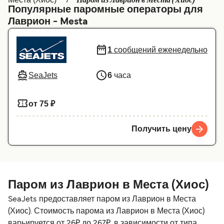
Паром из Лаврион в Места (Хиос)
Популярные паромные операторы для
Canada
België (NL)
Лаврион - Mesta
Ελλάδα
Belgique (FR)
1
сообщений еженедельно
Polska
Deutschland
Schweiz (DE)
Norge
SeaJets
6
часа
Україна
Indonesia
от 75 ₽
المغرب
Maroc (FR)
Получить цену
Паром из Лаврион в Места (Хиос)
SeaJets предоставляет паром из Лаврион в Места
(Хиос). Стоимость парома из Лаврион в Места (Хиос)
варьируется от 26₽ до 267₽, в зависимости от типа