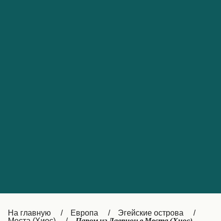
Обслуживание клиентов
Portugal
Catalan
대한민국
Suomi
Slovensko
Nederland
Česká republika
Australia
España
New Zealand
France
日本
Sverige
Ireland
Danmark
中国
Türkiye
العربية
UK
Österreich (DE)
Italia
Canada (FR)
На главную
Европа
Эгейские острова
Места (Хиос)