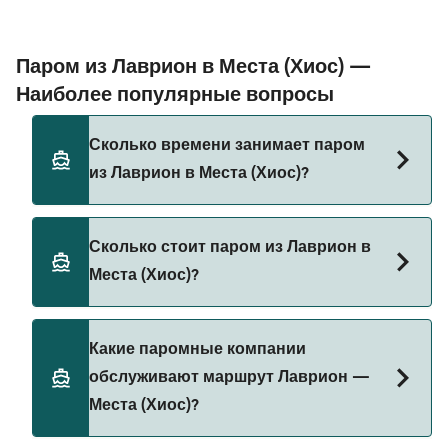
Паром из Лаврион в Места (Хиос) —
Наиболее популярные вопросы
Сколько времени занимает паром
из Лаврион в Места (Хиос)?
Время переправы на пароме из Лаврион в
Сколько стоит паром из Лаврион в
Места (Хиос) составляет примерно 6 ч.
Места (Хиос)?
Длительность рейса может меняться в
зависимости от сезона и оператора, поэтому
рекомендуется проверить актуальную
Стоимость парома из Лаврион в Места (Хиос)
Какие паромные компании
информацию через наш Поиск Сделок.
может меняться в зависимости от сезона.
обслуживают маршрут Лаврион —
Средняя цена парома из Лаврион в Места
Места (Хиос)?
(Хиос) составляет 135₽. Цена указана без учета
сборов за бронирование.