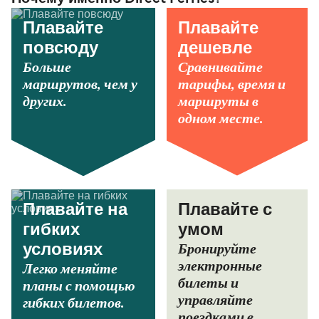
Плавайте
Плавайте
повсюду
дешевле
Больше
Сравнивайте
маршрутов, чем у
тарифы, время и
других.
маршруты в
одном месте.
Плавайте на
Плавайте с
гибких
умом
Бронируйте
условиях
электронные
Легко меняйте
билеты и
планы с помощью
управляйте
гибких билетов.
поездками в