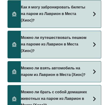
SeaJets предоставляет паромы из Лаврион в
Как я могу забронировать билеты
Места (Хиос).
на паром из Лаврион в Места
(Хиос)?
Бронируйте паромы из Лаврион в Места (Хиос)
Можно ли путешествовать пешком
через наш поиск сделок и посетите нашу
на пароме из Лаврион в Места
страницу предложений, чтобы увидеть
(Хиос)?
последние акции на паромы.
Да, вы можете путешествовать пешком на
Можно ли взять автомобиль на
пароме из Лаврион в Места (Хиос) с
паром из Лаврион в Места (Хиос)?
SeaJets
Да, вы можете путешествовать на пароме с
Можно ли брать с собой домашних
автомобилем из Лаврион в Места (Хиос) с
животных на паром из Лаврион в
SeaJets