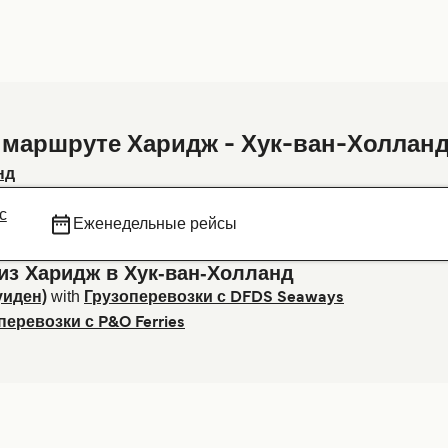
 маршруте Харидж - Хук-ван-Холлан
нд
с
Еженедельные рейсы
из Харидж в Хук-ван-Холланд
with
уиден)
Грузоперевозки с DFDS Seaways
перевозки с P&O Ferries