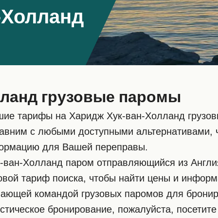
-Холланд
лланд грузовые паромы
лучшие тарифы на Харидж Хук-ван-Холланд груз
сравним с любыми доступными альтернативами, ч
формацию для Вашей переправы.
-ван-Холланд паром отправляющийся из Англия
овой тариф поиска, чтобы найти цены и информ
нающей командой грузовых паромов для бронир
ристическое бронирование, пожалуйста, посетит