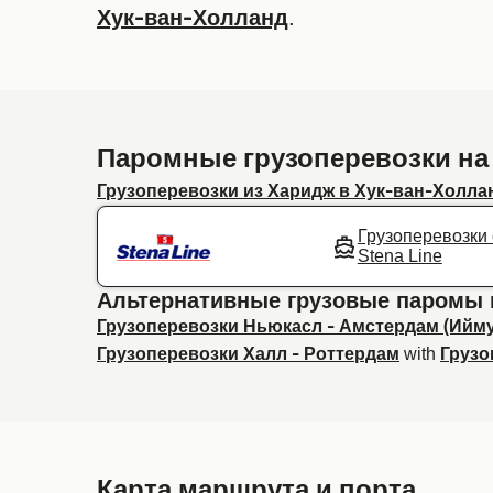
.
Хук-ван-Холланд
Паромные грузоперевозки на
Грузоперевозки из Харидж в Хук-ван-Холла
Грузоперевозки 
Stena Line
Альтернативные грузовые паромы 
Грузоперевозки Ньюкасл - Амстердам (Ийм
with
Грузоперевозки Халл - Роттердам
Грузо
Карта маршрута и порта