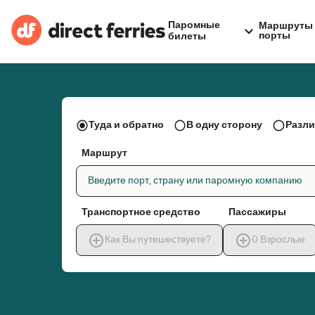
Паромные
Маршруты 
порты
билеты
Туда и обратно
В одну сторону
Разли
Маршрут
Введите порт, страну или паромную компанию
Транспортное средство
Пассажиры
Как Вы путешествуете?
0
Взрослые