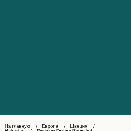
Обслуживание клиентов
Portugal
Catalan
대한민국
Suomi
Slovensko
Nederland
Česká republika
Australia
España
New Zealand
France
日本
Sverige
Ireland
Danmark
中国
Türkiye
العربية
UK
Österreich (DE)
Italia
Canada (FR)
На главную
Европа
Швеция
Halmstad