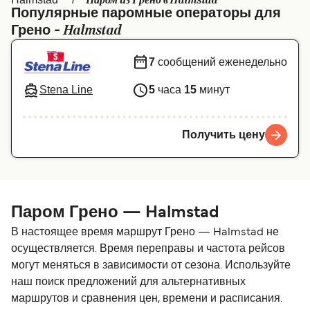
Паром из Грено в Halmstad
Популярные паромные операторы для
Canada
België (NL)
Halmstad
Грено -
Ελλάδα
Belgique (FR)
7
сообщений еженедельно
Polska
Deutschland
Stena Line
5
часа
15
минут
Schweiz (DE)
Norge
Україна
Indonesia
Получить цену
المغرب
Maroc (FR)
Паром Грено — Halmstad
В настоящее время маршрут Грено — Halmstad не
осуществляется. Время переправы и частота рейсов
могут меняться в зависимости от сезона. Используйте
наш поиск предложений для альтернативных
маршрутов и сравнения цен, времени и расписания.