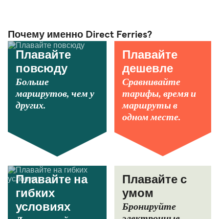
Почему именно Direct Ferries?
Плавайте
Плавайте
повсюду
дешевле
Больше
Сравнивайте
маршрутов, чем у
тарифы, время и
других.
маршруты в
одном месте.
Плавайте на
Плавайте с
гибких
умом
Бронируйте
условиях
электронные