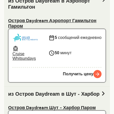
из Остров Daydream в Аэропорт
Гамильтон
Остров Daydream Аэропорт Гамильтон
Паром
5
сообщений ежедневно
50
минут
Cruise
Whitsundays
Получить цену
из Остров Daydream в Шут - Харбор
Остров Daydream Шут - Харбор Паром