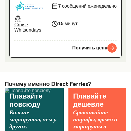
7
сообщений еженедельно
15
минут
Cruise
Whitsundays
Получить цену
Почему именно Direct Ferries?
Плавайте
Плавайте
повсюду
дешевле
Больше
Сравнивайте
маршрутов, чем у
тарифы, время и
других.
маршруты в