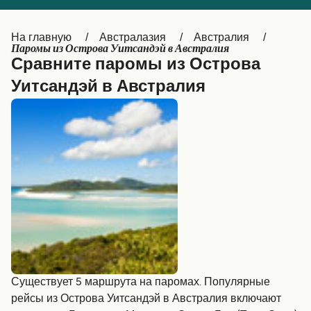
Canada
België (NL)
На главную
Австралазия
Австралия
Ελλάδα
Belgique (FR)
Паромы из Острова Уитсандэй в Австралия
Сравните паромы из Острова
Polska
Deutschland
Уитсандэй в Австралия
Schweiz (DE)
Norge
Україна
Indonesia
المغرب
Maroc (FR)
Существует 5 маршрута на паромах. Популярные
рейсы из Острова Уитсандэй в Австралия включают