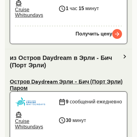
1
час
15
минут
Cruise
Whitsundays
Получить цену
из Остров Daydream в Эрли - Бич
(Порт Эрли)
Остров Daydream Эрли - Бич (Порт Эрли)
Паром
9
сообщений ежедневно
30
минут
Cruise
Whitsundays