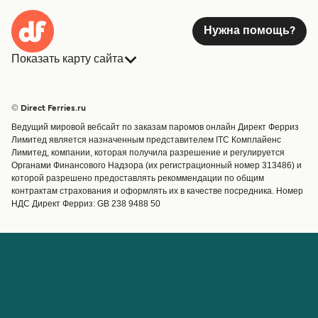
Нужна помощь?
Показать карту сайта
Паромы
Бронирования
Страны
Размещение
© Direct Ferries.ru
Обслуживание клиентов
Паромы
Ведущий мировой вебсайт по заказам паромов онлайн Директ Ферриз
Операторы
Грузоперевозки
Лимитед является назначенным представителем ITC Комплайенс
Лимитед, компании, которая получила разрешение и регулируется
Маршруты и порты
Органами Финансового Надзора (их регистрационный номер 313486) и
Special Offers
которой разрешено предоставлять рекоммендации по общим
Предлагает
контрактам страхования и оформлять их в качестве посредника. Номер
НДС Директ Ферриз: GB 238 9488 50
Паромные билеты
Счёт
Помощь и поддержка
Управление бронированием
Справка
Подтверждение
бронирования