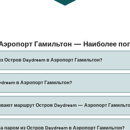
 Аэропорт Гамильтон — Наиболее п
из Остров Daydream в Аэропорт Гамильтон?
dream в Аэропорт Гамильтон составляет примерно 50 мин.
ydream в Аэропорт Гамильтон?
ому рекомендуется проверить актуальную информацию через
эропорт Гамильтон может меняться в зависимости от сезо
ивают маршрут Остров Daydream — Аэропорт Гамильт
а указана без учета сборов за бронирование.
 из Остров Daydream в Аэропорт Гамильтон.
на паром из Остров Daydream в Аэропорт Гамильтон?