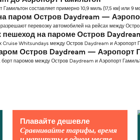
eam до Аэропорт Гамильтон
амильтон составляет примерно 10,9 миль (17,5 км) или 9 м
на паром Остров Daydream — Аэропо
 разрешают перевозку автомобилей на рейсах между Остро
к пешеход на пароме Остров Daydre
х Cruise Whitsundays между Остров Daydream и Аэропорт Г
паром Остров Daydream — Аэропорт 
 борт паромов между Остров Daydream и Аэропорт Гамиль
Плавайте дешевле
Сравнивайте тарифы, время
и маршруты в одном месте.