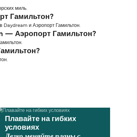
орских миль.
рт Гамильтон?
в Daydream и Аэропорт Гамильтон.
am — Аэропорт Гамильтон?
амильтон.
Гамильтон?
тон.
Плавайте на гибких
условиях
Легко меняйте планы с