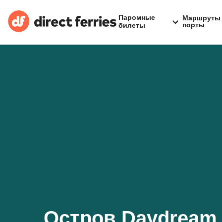
Паромные
Маршруты 
порты
билеты
Остров Daydream 