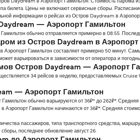
стров Daydream в Аэропорт Гамильтон. Стоимость парома и
типа билета. Цены не включают сервисные сборы. Расписани
льной информации о рейсах из Остров Daydream в Аэропор
 Daydream — Аэропорт Гамильтон
Гамильтон обычно отправляется примерно в 08:55. Последн
аром из Остров Daydream в Аэропорт
в Аэропорт Гамильтон составляет примерно 50 минут. Са
может варьироваться в зависимости от оператора и погодны
мов Остров Daydream — Аэропорт Г
ществляется 34 рейсов в неделю, предоставляемых Cruise 
eam — Аэропорт Гамильтон
Гамильтон обычно варьируются от 36₽* до 262₽*. Средняя 
в Аэропорт Гамильтон начинаются от 36₽*. Средняя стоимо
личества пассажиров, типа транспортного средства, маршр
 сборы, последнее обновление август 26.