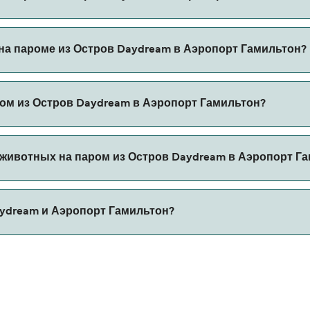
Аэропорт Гамильтон через наш поиск сделок и посетите на
на пароме из Остров Daydream в Аэропорт Гамильтон?
пароме из Остров Daydream в Аэропорт Гамильтон с
ом из Остров Daydream в Аэропорт Гамильтон?
ны на паромах из Остров Daydream в Аэропорт Гамильтон
 животных на паром из Остров Daydream в Аэропорт Г
льзя брать на паромы между Остров Daydream и Аэропорт 
aydream и Аэропорт Гамильтон?
т Гамильтон составляет 9 морских миль.