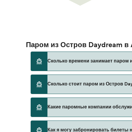
Паром из Остров Daydream в
Сколько времени занимает паром 
Время переправы на пароме из Остров Day
Сколько стоит паром из Остров Da
зависимости от сезона и оператора, поэт
Стоимость парома из Остров Daydream в А
Какие паромные компании обслуж
в Аэропорт Гамильтон составляет 142₽. Цен
Cruise Whitsundays предоставляет паромы
Как я могу забронировать билеты 