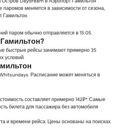
з Остров Daydream в Аэропорт Гамильтон
е паромов меняется в зависимости от сезона,
т Гамильтон.
ий паром обычно отправляется в 15:05.
 Гамильтон?
мые быстрые рейсы занимают примерно 35
х условий.
амильтон
Whitsundays. Расписание может меняться в
стоимость составляет примерно 142₽*. Самые
сть билета для пассажира без автомобиля
ута и времени рейса. Цены основаны на поисках