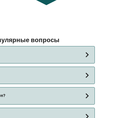
опулярные вопросы
 Длительность рейса может меняться в
 наш Поиск Сделок.
на. Средняя цена парома из Остров Daydream
он?