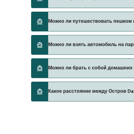
Бронируйте паромы из Остров Daydream в 
Можно ли путешествовать пешком 
последние акции на паромы.
Да, вы можете путешествовать пешком на 
Можно ли взять автомобиль на пар
Cruise Whitsundays
В настоящее время автомобили не разреше
Можно ли брать с собой домашних
В настоящее время домашних животных не
Какое расстояние между Остров D
Расстояние от Остров Daydream до Аэропор