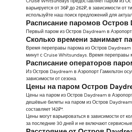
Cruise Whitsundays предоставляет паром из О
варьируется от 36₽ до 262₽, в зависимости от 
используйте наш поиск предложений для актуа
Расписание паромов Остров
Первый паром из Остров Daydream в Аэропорт 
Сколько времени занимает п
Время переправы парома из Остров Daydream 
минут с Cruise Whitsundays. Время переправы 
Расписание операторов паро
Из Остров Daydream в Аэропорт Гамильтон осу
зависимости от сезона.
Цены на паром Остров Daydr
Цены на паром из Остров Daydream в Аэропорт 
дешёвые билеты на паром из Остров Daydream 
составляет 142₽*.
Цены могут варьироваться в зависимости от ко
за последние 30 дней и не включают сервисные