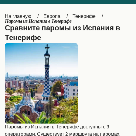
Canada
België (NL)
На главную
Европа
Тенерифе
Ελλάδα
Belgique (FR)
Паромы из Испания в Тенерифе
Сравните паромы из Испания в
Polska
Deutschland
Тенерифе
Schweiz (DE)
Norge
Україна
Indonesia
المغرب
Maroc (FR)
Паромы из Испания в Тенерифе доступны с 3
операторами. Существует 2 маршрута на паромах.