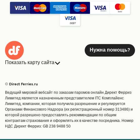
Нужна помощь?
Показать карту сайта
Паромы
Бронирования
Страны
Размещение
© Direct Ferries.ru
Обслуживание клиентов
Паромы
Ведущий мировой вебсайт по заказам паромов онлайн Директ Ферриз
Операторы
Грузоперевозки
Лимитед является назначенным представителем ITC Комплайенс
Лимитед, компании, которая получила разрешение и регулируется
Маршруты и порты
Органами Финансового Надзора (их регистрационный номер 313486) и
Special Offers
которой разрешено предоставлять рекоммендации по общим
Предлагает
контрактам страхования и оформлять их в качестве посредника. Номер
НДС Директ Ферриз: GB 238 9488 50
Паромные билеты