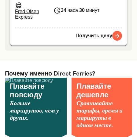
34
часа
30
минут
Fred Olsen
Express
Получить цену
Почему именно Direct Ferries?
Плавайте
Плавайте
повсюду
дешевле
Больше
Сравнивайте
маршрутов, чем у
тарифы, время и
других.
маршруты в
одном месте.