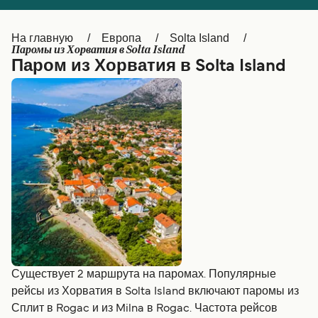
Canada
België (NL)
На главную
Европа
Solta Island
Ελλάδα
Belgique (FR)
Паромы из Хорватия в Solta Island
Паром из Хорватия в Solta Island
Polska
Deutschland
Schweiz (DE)
Norge
Україна
Indonesia
المغرب
Maroc (FR)
Существует 2 маршрута на паромах. Популярные
рейсы из Хорватия в Solta Island включают паромы из
Сплит в Rogac и из Milna в Rogac. Частота рейсов