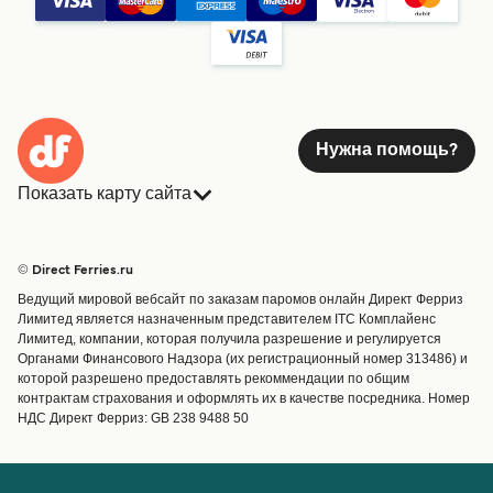
Нужна помощь?
Показать карту сайта
Паромы
Бронирования
Страны
Размещение
© Direct Ferries.ru
Обслуживание клиентов
Паромы
Ведущий мировой вебсайт по заказам паромов онлайн Директ Ферриз
Операторы
Грузоперевозки
Лимитед является назначенным представителем ITC Комплайенс
Лимитед, компании, которая получила разрешение и регулируется
Маршруты и порты
Органами Финансового Надзора (их регистрационный номер 313486) и
Special Offers
которой разрешено предоставлять рекоммендации по общим
Предлагает
контрактам страхования и оформлять их в качестве посредника. Номер
НДС Директ Ферриз: GB 238 9488 50
Паромные билеты
Счёт
Помощь и поддержка