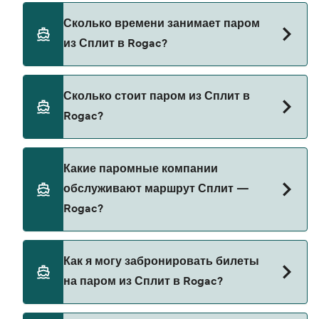
Сколько времени занимает паром
из Сплит в Rogac?
Время переправы на пароме из Сплит в Rogac
Сколько стоит паром из Сплит в
составляет примерно 30 мин. Длительность
Rogac?
рейса может меняться в зависимости от сезона
и оператора, поэтому рекомендуется проверить
актуальную информацию через наш Поиск
Стоимость парома из Сплит в Rogac может
Какие паромные компании
Сделок.
меняться в зависимости от сезона. Средняя
обслуживают маршрут Сплит —
цена парома из Сплит в Rogac составляет 28₽.
Rogac?
Цена указана без учета сборов за
бронирование.
Krilo Shipping Company предоставляет паромы
Как я могу забронировать билеты
из Сплит в Rogac.
на паром из Сплит в Rogac?