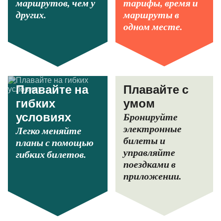
маршрутов, чем у
тарифы, время и
других.
маршруты в
одном месте.
Плавайте на
Плавайте с
гибких
умом
Бронируйте
условиях
электронные
Легко меняйте
билеты и
планы с помощью
управляйте
гибких билетов.
поездками в
приложении.