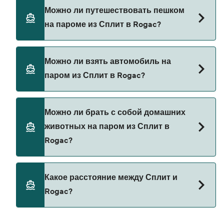
Бронируйте паромы из Сплит в Rogac через
Можно ли путешествовать пешком
наш поиск сделок и посетите нашу страницу
на пароме из Сплит в Rogac?
предложений, чтобы увидеть последние акции
на паромы.
Да, вы можете путешествовать пешком на
Можно ли взять автомобиль на
пароме из Сплит в Rogac с
паром из Сплит в Rogac?
Krilo Shipping Company
В настоящее время автомобили не разрешены
Можно ли брать с собой домашних
на паромах из Сплит в Rogac.
животных на паром из Сплит в
Rogac?
В настоящее время домашних животных нельзя
Какое расстояние между Сплит и
брать на паромы между Сплит и Rogac.
Rogac?
Расстояние от Сплит до Rogac составляет 10