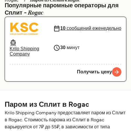
Паром из Сплит в Rogac
Популярные паромные операторы для
Canada
België (NL)
Rogac
Сплит -
Ελλάδα
Belgique (FR)
10
сообщений еженедельно
Polska
Deutschland
Schweiz (DE)
Norge
30
минут
Krilo Shipping
Україна
Indonesia
Company
المغرب
Maroc (FR)
Получить цену
Паром из Сплит в Rogac
Krilo Shipping Company предоставляет паром из Сплит
в Rogac. Стоимость парома из Сплит в Rogac
варьируется от 7₽ до 55₽, в зависимости от типа