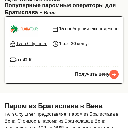
Паром из Братислава в Вена
Популярные паромные операторы для
Canada
België (NL)
Вена
Братислава -
Ελλάδα
Belgique (FR)
15
сообщений еженедельно
Polska
Deutschland
Schweiz (DE)
Norge
Twin City Liner
1
час
30
минут
Україна
Indonesia
от 42 ₽
المغرب
Maroc (FR)
Получить цену
Паром из Братислава в Вена
Twin City Liner предоставляет паром из Братислава в
Вена. Стоимость парома из Братислава в Вена