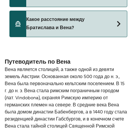
Да, домашних животных разрешено брать на
Какое расстояние между
борт парома. Возможно, вам понадобится
Братислава и Вена?
паспорт для питомца. Пожалуйста, ознакомьтесь
с правилами перевозки животных у операторов
парома. В настоящее время вы можете брать
Расстояние от Братислава до Вена составляет
животных на паромы с:
44 морских миль.
Путеводитель по Вена
Twin City Liner
Вена является столицей, а также одной из девяти
земель Австрии. Основанная около 500 года до н. э.,
Вена была первоначально кельтским поселением. В 15
г. до н. э. Вена стала римским пограничным городом
(лат. Vindobona), охраняя Римскую империю от
германских племен на севере. В средние века Вена
была домом династии Бабенбергов, а в 1440 году стала
резиденцией династии Габсбургов, и в конечном счете
Вена стала тайной столицей Священной Римской