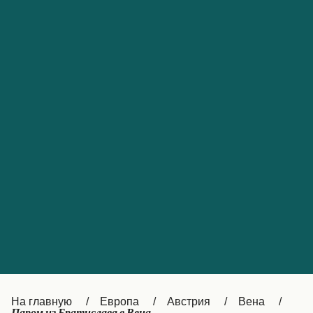
Обслуживание клиентов
Portugal
Catalan
대한민국
Suomi
Slovensko
Nederland
Česká republika
Australia
España
New Zealand
France
日本
Sverige
Ireland
Danmark
中国
Türkiye
العربية
UK
Österreich (DE)
Italia
Canada (FR)
На главную
Европа
Австрия
Вена