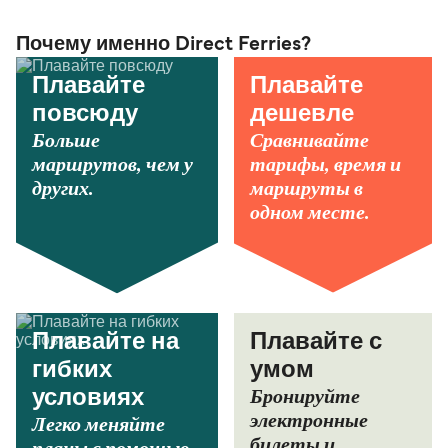
Почему именно Direct Ferries?
Плавайте
Плавайте
повсюду
дешевле
Больше
Сравнивайте
маршрутов, чем у
тарифы, время и
других.
маршруты в
одном месте.
Плавайте на
Плавайте с
гибких
умом
Бронируйте
условиях
электронные
Легко меняйте
билеты и