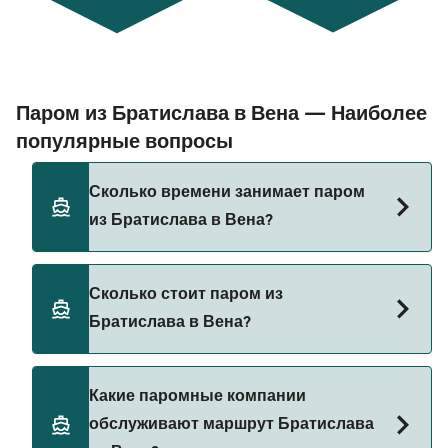
Паром из Братислава в Вена — Наиболее
популярные вопросы
Сколько времени занимает паром
из Братислава в Вена?
Время переправы на пароме из Братислава в
Сколько стоит паром из
Вена составляет примерно 1 ч 30 мин.
Братислава в Вена?
Длительность рейса может меняться в
зависимости от сезона и оператора, поэтому
рекомендуется проверить актуальную
Стоимость парома из Братислава в Вена может
Какие паромные компании
информацию через наш Поиск Сделок.
меняться в зависимости от сезона. Средняя
обслуживают маршрут Братислава
цена парома из Братислава в Вена составляет