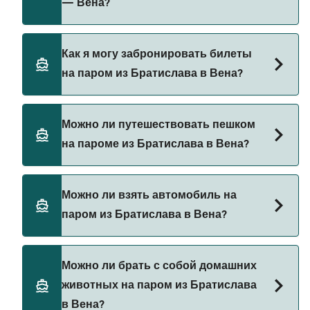
— Вена?
108₽. Цена указана без учета сборов за
бронирование.
Twin City Liner предоставляет паромы из
Как я могу забронировать билеты
Братислава в Вена.
на паром из Братислава в Вена?
Бронируйте паромы из Братислава в Вена через
Можно ли путешествовать пешком
наш поиск сделок и посетите нашу страницу
на пароме из Братислава в Вена?
предложений, чтобы увидеть последние акции
на паромы.
Да, вы можете путешествовать пешком на
Можно ли взять автомобиль на
пароме из Братислава в Вена с
паром из Братислава в Вена?
Twin City Liner
В настоящее время автомобили не разрешены
Можно ли брать с собой домашних
на паромах из Братислава в Вена.
животных на паром из Братислава
в Вена?