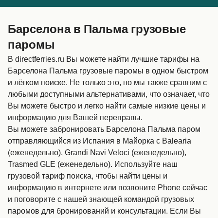
Canada
België (NL)
Барселона в Пальма грузовые
Ελλάδα
Belgique (FR)
паромы
Polska
Deutschland
В directferries.ru Вы можете найти лучшие тарифы на
Schweiz (DE)
Norge
Барселона Пальма грузовые паромы в одном быстром
и лёгком поиске. Не только это, но мы также сравним с
Україна
Indonesia
любыми доступными альтернативами, что означает, что
Вы можете быстро и легко найти самые низкие цены и
المغرب
Maroc (FR)
информацию для Вашей переправы.
Вы можете забронировать Барселона Пальма паром
отправляющийся из Испания в Майорка с Balearia
(еженедельно), Grandi Navi Veloci (еженедельно),
Trasmed GLE (еженедельно). Используйте наш
грузовой тариф поиска, чтобы найти цены и
информацию в интернете или позвоните Phone сейчас
и поговорите с нашей знающей командой грузовых
паромов для бронирований и консультации. Если Вы