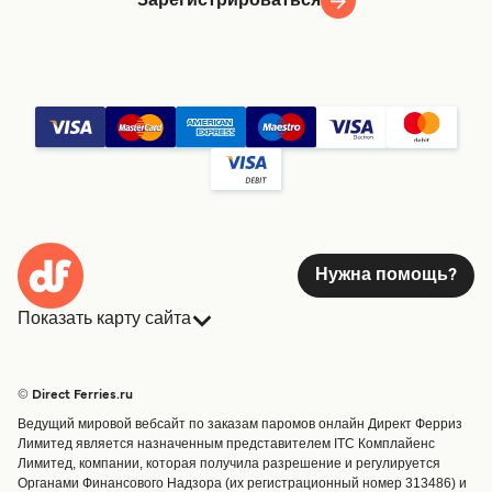
Зарегистрироваться
Нужна помощь?
Показать карту сайта
Паромы
Бронирования
Страны
Размещение
© Direct Ferries.ru
Обслуживание клиентов
Паромы
Ведущий мировой вебсайт по заказам паромов онлайн Директ Ферриз
Операторы
Грузоперевозки
Лимитед является назначенным представителем ITC Комплайенс
Лимитед, компании, которая получила разрешение и регулируется
Маршруты и порты
Органами Финансового Надзора (их регистрационный номер 313486) и