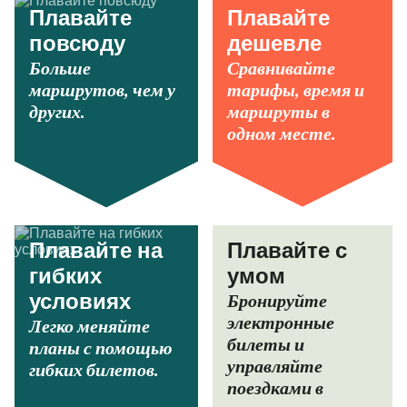
Плавайте
Плавайте
повсюду
дешевле
Больше
Сравнивайте
маршрутов, чем у
тарифы, время и
других.
маршруты в
одном месте.
Плавайте на
Плавайте с
гибких
умом
Бронируйте
условиях
электронные
Легко меняйте
билеты и
планы с помощью
управляйте
гибких билетов.
поездками в