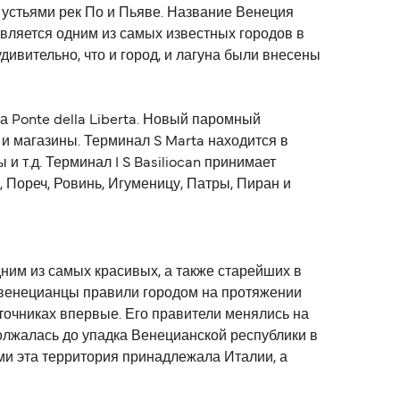
 устьями рек По и Пьяве. Название Венеция
 является одним из самых известных городов в
ивительно, что и город, и лагуна были внесены
 Ponte della Liberta. Новый паромный
 и магазины. Терминал S Marta находится в
и т.д. Терминал I S Basiliocan принимает
Пореч, Ровинь, Игуменицу, Патры, Пиран и
ним из самых красивых, а также старейших в
о венецианцы правили городом на протяжении
сточниках впервые. Его правители менялись на
должалась до упадка Венецианской республики в
ами эта территория принадлежала Италии, а