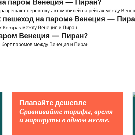
на паром Венеция — Пиран?
 разрешают перевозку автомобилей на рейсах между Венец
к пешеход на пароме Венеция — Пир
х Kompas между Венеция и Пиран.
паром Венеция — Пиран?
 борт паромов между Венеция и Пиран.
Плавайте дешевле
Сравнивайте тарифы, время
и маршруты в одном месте.