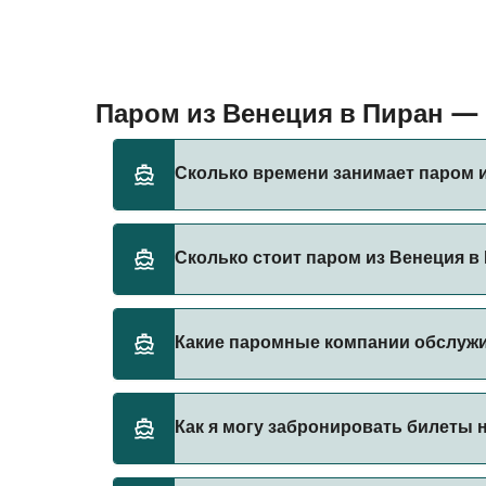
Паром из Венеция в Пиран —
Сколько времени занимает паром и
Время переправы на пароме из Венеция в П
Сколько стоит паром из Венеция в
оператора, поэтому рекомендуется провер
Стоимость парома из Венеция в Пиран може
Какие паромные компании обслуж
указана без учета сборов за бронирование.
Kompas предоставляет паромы из Венеция
Как я могу забронировать билеты 