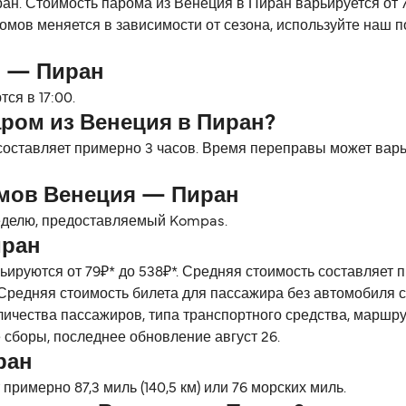
н. Стоимость парома из Венеция в Пиран варьируется от 79
омов меняется в зависимости от сезона, используйте наш 
я — Пиран
ся в 17:00.
ром из Венеция в Пиран?
оставляет примерно 3 часов. Время переправы может варь
омов Венеция — Пиран
неделю, предоставляемый Kompas.
иран
ируются от 79₽* до 538₽*. Средняя стоимость составляет
Средняя стоимость билета для пассажира без автомобиля со
личества пассажиров, типа транспортного средства, маршр
 сборы, последнее обновление август 26.
ран
римерно 87,3 миль (140,5 км) или 76 морских миль.