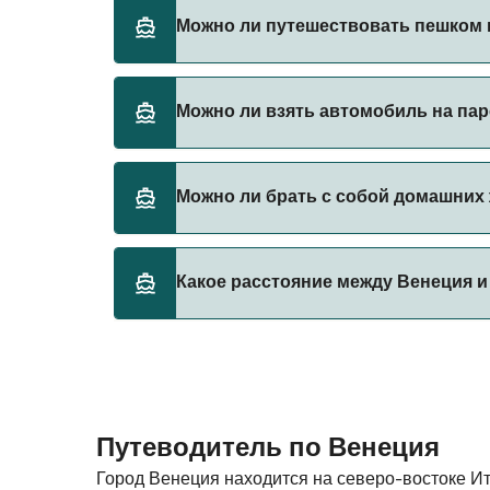
Бронируйте паромы из Венеция в Пиран чер
Можно ли путешествовать пешком 
паромы.
Да, вы можете путешествовать пешком на 
Можно ли взять автомобиль на пар
Kompas
В настоящее время автомобили не разреше
Можно ли брать с собой домашних 
В настоящее время домашних животных не
Какое расстояние между Венеция и
Расстояние от Венеция до Пиран составляе
Путеводитель по Венеция
Город Венеция находится на северо-востоке Ит