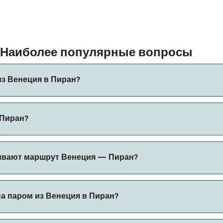
 Наиболее популярные вопросы
з Венеция в Пиран?
иран составляет примерно 3 ч. Длительность рейса может 
 Пиран?
ить актуальную информацию через наш Поиск Сделок.
т меняться в зависимости от сезона. Средняя цена парома
ивают маршрут Венеция — Пиран?
 в Пиран.
на паром из Венеция в Пиран?