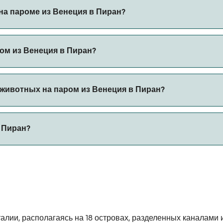
ез наш поиск сделок и посетите нашу страницу предложени
на пароме из Венеция в Пиран?
пароме из Венеция в Пиран с
ом из Венеция в Пиран?
ны на паромах из Венеция в Пиран.
животных на паром из Венеция в Пиран?
льзя брать на паромы между Венеция и Пиран.
 Пиран?
т 76 морских миль.
алии, располагаясь на 18 островах, разделенных каналам