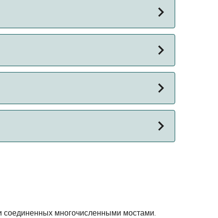
й, чтобы увидеть последние акции на
и и соединенных многочисленными мостами.