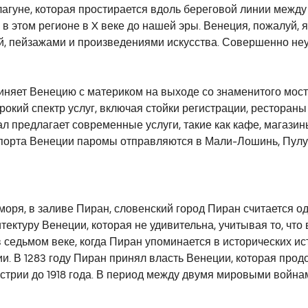
агуне, которая простирается вдоль береговой линии между
 в этом регионе в X веке до нашей эры. Венеция, пожалуй,
й, пейзажами и произведениями искусства. Совершенно неуд
няет Венецию с материком на выходе со знаменитого моста
окий спектр услуг, включая стойки регистрации, рестораны
 предлагает современные услуги, такие как кафе, магазины 
порта Венеции паромы отправляются в Мали-Лошинь, Пулу, 
ря, в заливе Пиран, словенский город Пиран считается од
тектуру Венеции, которая не удивительна, учитывая то, чт
в седьмом веке, когда Пиран упоминается в исторических и
и. В 1283 году Пиран принял власть Венеции, которая про
Австрии до 1918 года. В период между двумя мировыми войн