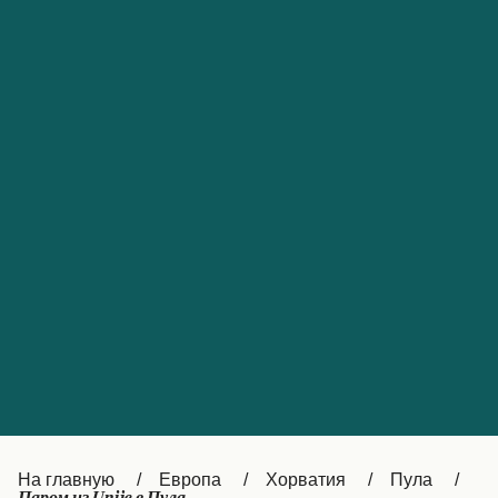
Обслуживание клиентов
Portugal
Catalan
대한민국
Suomi
Slovensko
Nederland
Česká republika
Australia
España
New Zealand
France
日本
Sverige
Ireland
Danmark
中国
Türkiye
العربية
UK
Österreich (DE)
Italia
Canada (FR)
На главную
Европа
Хорватия
Пула