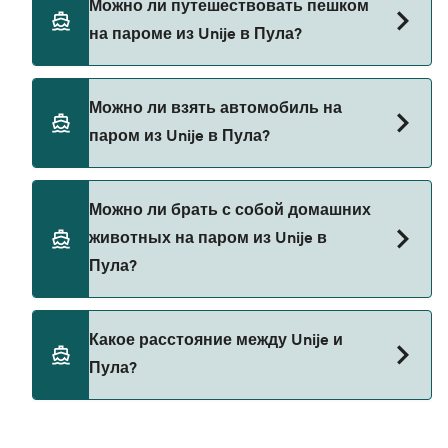
Можно ли путешествовать пешком
поиск сделок и посетите нашу страницу
на пароме из Unije в Пула?
предложений, чтобы увидеть последние акции
на паромы.
Да, вы можете путешествовать пешком на
Можно ли взять автомобиль на
пароме из Unije в Пула с
паром из Unije в Пула?
Krilo Fast Ferries
В настоящее время автомобили не разрешены
Можно ли брать с собой домашних
на паромах из Unije в Пула.
животных на паром из Unije в
Пула?
В настоящее время домашних животных нельзя
Какое расстояние между Unije и
брать на паромы между Unije и Пула.
Пула?
Расстояние от Unije до Пула составляет 28