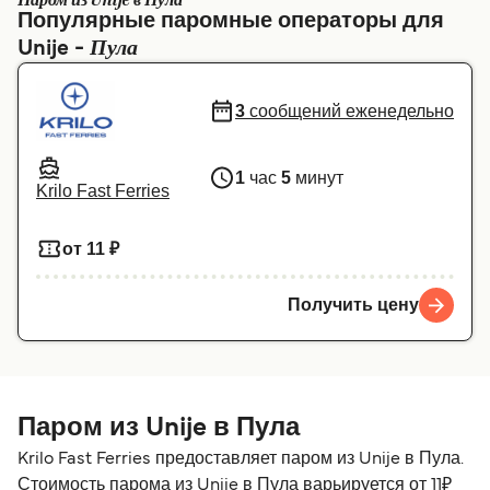
Паром из Unije в Пула
Популярные паромные операторы для
Canada
België (NL)
Пула
Unije -
Ελλάδα
Belgique (FR)
3
сообщений еженедельно
Polska
Deutschland
Schweiz (DE)
Norge
1
час
5
минут
Krilo Fast Ferries
Україна
Indonesia
المغرب
Maroc (FR)
от 11 ₽
Получить цену
Паром из Unije в Пула
Krilo Fast Ferries предоставляет паром из Unije в Пула.
Стоимость парома из Unije в Пула варьируется от 11₽