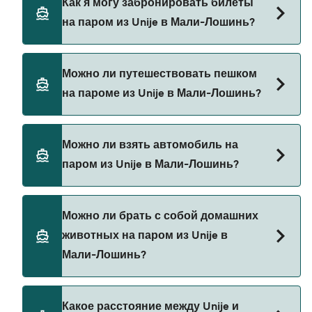
Как я могу забронировать билеты
в Мали-Лошинь.
на паром из Unije в Мали-Лошинь?
Бронируйте паромы из Unije в Мали-Лошинь
Можно ли путешествовать пешком
через наш поиск сделок и посетите нашу
на пароме из Unije в Мали-Лошинь?
страницу предложений, чтобы увидеть
последние акции на паромы.
Да, вы можете путешествовать пешком на
Можно ли взять автомобиль на
пароме из Unije в Мали-Лошинь с
паром из Unije в Мали-Лошинь?
Krilo Fast Ferries
В настоящее время автомобили не разрешены
Можно ли брать с собой домашних
на паромах из Unije в Мали-Лошинь.
животных на паром из Unije в
Мали-Лошинь?
В настоящее время домашних животных нельзя
Какое расстояние между Unije и