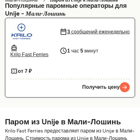
Паром из Unije в Мали-Лошинь
Популярные паромные операторы для
Canada
België (NL)
Мали-Лошинь
Unije -
Ελλάδα
Belgique (FR)
3
сообщений еженедельно
Polska
Deutschland
Schweiz (DE)
Norge
1
час
5
минут
Krilo Fast Ferries
Україна
Indonesia
المغرب
Maroc (FR)
от 7 ₽
Получить цену
Паром из Unije в Мали-Лошинь
Krilo Fast Ferries предоставляет паром из Unije в Мали-
Лошинь. Стоимость парома из Unije в Мали-Лошинь