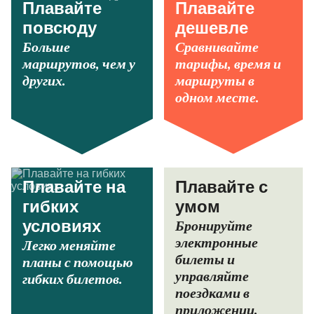
Плавайте
Плавайте
повсюду
дешевле
Больше
Сравнивайте
маршрутов, чем у
тарифы, время и
других.
маршруты в
одном месте.
Плавайте на
Плавайте с
гибких
умом
Бронируйте
условиях
электронные
Легко меняйте
билеты и
планы с помощью
управляйте
гибких билетов.
поездками в
приложении.