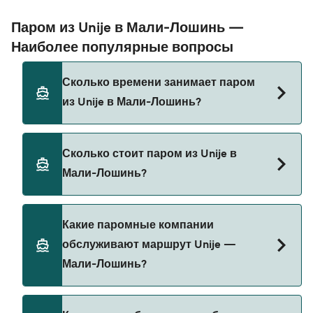
Паром из Unije в Мали-Лошинь —
Наиболее популярные вопросы
Сколько времени занимает паром
из Unije в Мали-Лошинь?
Время переправы на пароме из Unije в Мали-
Сколько стоит паром из Unije в
Лошинь составляет примерно 1 ч 5 мин.
Мали-Лошинь?
Длительность рейса может меняться в
зависимости от сезона и оператора, поэтому
рекомендуется проверить актуальную
Стоимость парома из Unije в Мали-Лошинь
Какие паромные компании
информацию через наш Поиск Сделок.
может меняться в зависимости от сезона.
обслуживают маршрут Unije —
Средняя цена парома из Unije в Мали-Лошинь
Мали-Лошинь?
составляет 12₽. Цена указана без учета сборов
за бронирование.
Krilo Fast Ferries предоставляет паромы из Unije