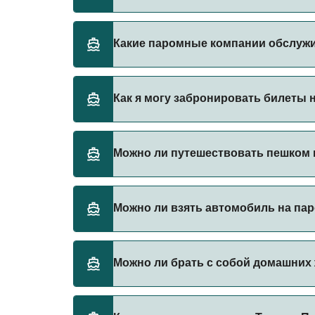
Стоимость парома из Тунис в Палермо може
Какие паромные компании обслуж
указана без учета сборов за бронирование.
Существует 2 популярных паромных опера
Как я могу забронировать билеты 
Grandi Navi Veloci
Grimaldi Lines
Бронируйте паромы из Тунис в Палермо чер
Можно ли путешествовать пешком н
паромы.
Да, вы можете путешествовать пешком на 
Можно ли взять автомобиль на пар
Grandi Navi Veloci
Grimaldi Lines
Да, вы можете путешествовать на пароме с
Можно ли брать с собой домашних 
Grandi Navi Veloci
Grimaldi Lines
Да, домашних животных разрешено брать на