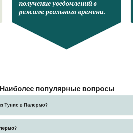
получение уведомлений в
режиме реального времени.
 Наиболее популярные вопросы
з Тунис в Палермо?
ермо составляет примерно 13 ч. Длительность рейса может 
алермо?
ить актуальную информацию через наш Поиск Сделок.