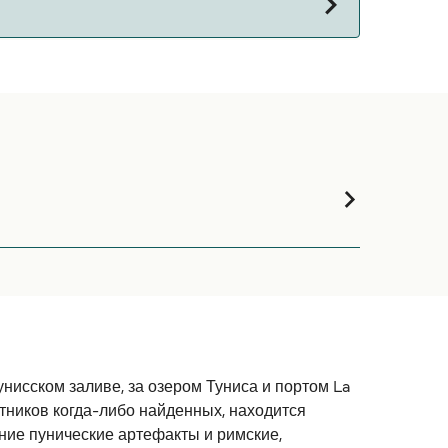
на паромы с:
рошим видом на море. Условия на борту были
нственный минус в том, что заезд и выезд
нисском заливе, за озером Туниса и портом La
тников когда-либо найденных, находится
нние пунические артефакты и римские,