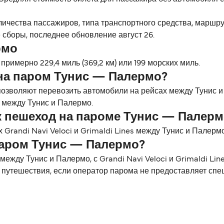
личества пассажиров, типа транспортного средства, маршр
 сборы, последнее обновление август 26.
рмо
римерно 229,4 миль (369,2 км) или 199 морских миль.
на паром Тунис — Палермо?
es позволяют перевозить автомобили на рейсах между Тунис
 между Тунис и Палермо.
к пешеход на пароме Тунис — Палерм
Grandi Navi Veloci и Grimaldi Lines между Тунис и Палермо
паром Тунис — Палермо?
жду Тунис и Палермо, с Grandi Navi Veloci и Grimaldi Lin
 путешествия, если оператор парома не предоставляет сп