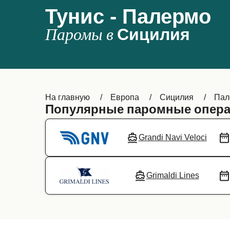
Тунис - Палермо
Паромы в
Сицилия
На главную
Европа
Сицилия
Пал
Популярные паромные опера
Grandi Navi Veloci
Grimaldi Lines