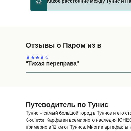
Какое расстояние между Тунис и П
правилами перевозки животных у оператор
Grandi Navi Veloci
Расстояние от Тунис до Палермо составляе
Grimaldi Lines
Отзывы о Паром из в
"Тихая переправа"
Переправа в Палермо была великолепная. Паро
хорошие, хотя моей жене казалось, что в магаз
заняли некоторое время.
Путеводитель по Тунис
Тунис – самый большой город в Тунисе и его ст
Goulette. Карфаген всемирного наследия ЮНЕС
примерно в 12 км от Туниса. Многие артефакты