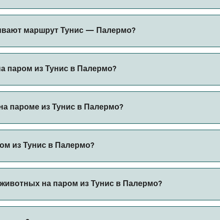
т меняться в зависимости от сезона. Средняя цена парома 
ивают маршрут Тунис — Палермо?
торов на маршруте Тунис — Палермо. Это:
на паром из Тунис в Палермо?
ез наш поиск сделок и посетите нашу страницу предложени
а пароме из Тунис в Палермо?
пароме из Тунис в Палермо с
ом из Тунис в Палермо?
 автомобилем из Тунис в Палермо с
животных на паром из Тунис в Палермо?
 борт парома. Возможно, вам понадобится паспорт для пит