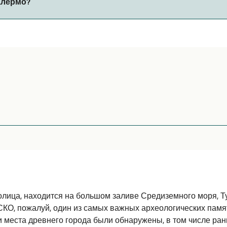
алермо?
ов парома. В настоящее время вы можете брать животных 
т 199 морских миль.
м был очень удобный, каюта была чистая, просторная с хо
ине чего-то не хватало. Персонал был очень вежливый. Еди
олица, находится на большом заливе Средиземного моря, Ту
КО, пожалуй, один из самых важных археологических памя
 и места древнего города были обнаружены, в том числе ра