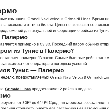
ермо
 компании: Grandi Navi Veloci и Grimaldi Lines. Время п
 в зависимости от типа билета. Цены не включают сервисн
 предложений для актуальной информации о рейсах из Туни
— Палермо
авляется примерно в 03:30. Последний паром обычно отпра
ром из Тунис в Палермо?
ставляет примерно 13 часов. Самые быстрые рейсы занима
 зависимости от оператора и погодных условий.
мов Тунис — Палермо
неделю, предоставляемых Grandi Navi Veloci и Grimaldi Li
лю.
Grimaldi Lines
предоставляет 2 рейса в неделю.
ермо
ируются от 30₽* до 644₽*. Средняя стоимость составляет 
 Средняя стоимость билета для пассажира без автомобиля с