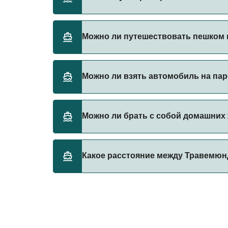
Бронируйте паромы из Травемюнде в Клайпе
Можно ли путешествовать пешком 
паромы.
Да, вы можете путешествовать пешком на 
Можно ли взять автомобиль на па
TT-Line
Да, вы можете путешествовать на пароме 
Можно ли брать с собой домашних
TT-Line
Да, домашних животных разрешено брать на
Какое расстояние между Травемюн
правилами перевозки животных у оператор
TT-Line
Расстояние от Травемюнде до Клайпеда сос