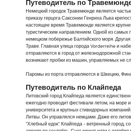
Путеводитель по Травемюнд
Немецкий городок Травемюнде является частью г
приказу герцога Саксонии Генриха Льва крепост
настоящее время Травемюнде является крупней
туристическим направлением. Одной из самых п
немецком побережье Балтийского моря. Другая д
Траве. Главная улица города Vorderreihe и н
отправляются в город от железнодорожной станц
возникают пробки из машин, управляемых не 
Паромы из порта отправляются в Швецию, Финл
Путеводитель по Клайпеда
Литовский город Клайпеда является единственны
ежегодно проводит фестивали летом, на море и 
университета и крупных стивидорных компаний. 
Литвы. Он управлялся немцами. Даже его литовс
"Хлебный едок". Клайпеда - ветренный город, 