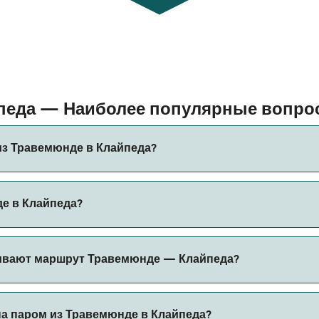
йпеда — Наиболее популярные вопр
из Травемюнде в Клайпеда?
в Клайпеда составляет примерно 31 ч 55 мин. Длительност
е в Клайпеда?
ся проверить актуальную информацию через наш Поиск Сде
да может меняться в зависимости от сезона. Средняя цен
ивают маршрут Травемюнде — Клайпеда?
боров за бронирование.
нде в Клайпеда.
на паром из Травемюнде в Клайпеда?