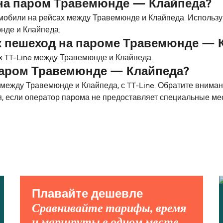
на паром Травемюнде — Клайпеда?
омобили на рейсах между Травемюнде и Клайпеда. Использ
нде и Клайпеда.
к пешеход на пароме Травемюнде — 
х TT-Line между Травемюнде и Клайпеда.
паром Травемюнде — Клайпеда?
ежду Травемюнде и Клайпеда, с TT-Line. Обратите вниман
я, если оператор парома не предоставляет специальные ме
Плавайте дешевле
Сравнивайте тарифы, время
и маршруты в одном месте.