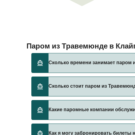
Паром из Травемюнде в Кла
Сколько времени занимает паром 
Время переправы на пароме из Травемюнде 
Сколько стоит паром из Травемюнд
сезона и оператора, поэтому рекомендует
Стоимость парома из Травемюнде в Клайпе
Какие паромные компании обслуж
составляет 484₽. Цена указана без учета с
TT-Line предоставляет паромы из Травемю
Как я могу забронировать билеты 