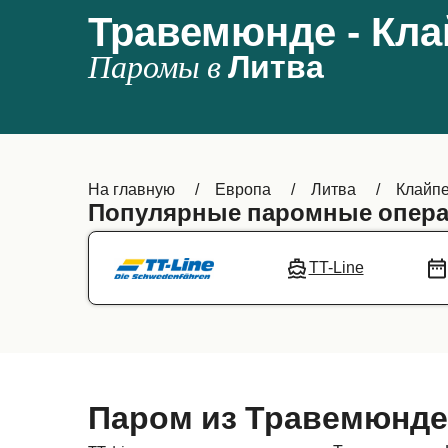
Травемюнде - Кла
Паромы в
Литва
На главную
Европа
Литва
Клайп
Популярные паромные опера
TT-Line
Паром из Травемюнде