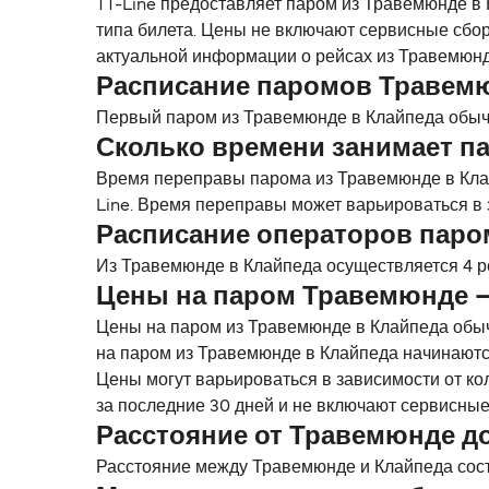
TT-Line предоставляет паром из Травемюнде в 
типа билета. Цены не включают сервисные сбор
актуальной информации о рейсах из Травемюнд
Расписание паромов Травем
Первый паром из Травемюнде в Клайпеда обычн
Сколько времени занимает п
Время переправы парома из Травемюнде в Клай
Line. Время переправы может варьироваться в 
Расписание операторов пар
Из Травемюнде в Клайпеда осуществляется 4 ре
Цены на паром Травемюнде 
Цены на паром из Травемюнде в Клайпеда обыч
на паром из Травемюнде в Клайпеда начинаются
Цены могут варьироваться в зависимости от ко
за последние 30 дней и не включают сервисные
Расстояние от Травемюнде д
Расстояние между Травемюнде и Клайпеда состав