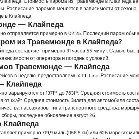
Клайпеда. Стоимость парома из Травемюнде в Клайпеда варь
ы. Расписание паромов меняется в зависимости от сезона,
е в Клайпеда.
юнде — Клайпеда
о отправляется примерно в 02:25. Последний паром обычно
аром из Травемюнде в Клайпеда?
педа составляет примерно 31 часов 55 минут. Самые быст
зависимости от оператора и погодных условий.
омов Травемюнде — Клайпеда
йсов в неделю, предоставляемых TT-Line. Расписание може
— Клайпеда
но варьируются от 137₽* до 783₽*. Средняя стоимость сос
 от 137₽*. Средняя стоимость билета для автомобиля соста
личества пассажиров, типа транспортного средства, маршр
 сборы, последнее обновление август 26.
о Клайпеда
ляет примерно 719,9 миль (1158,6 км) или 626 морских мил