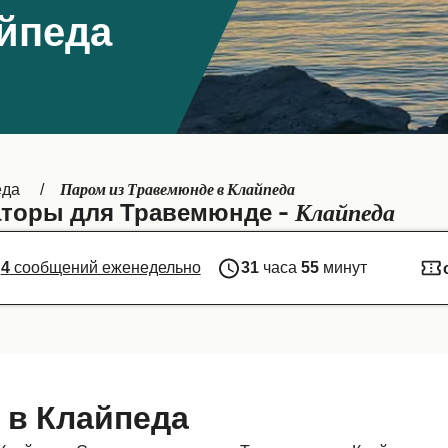
йпеда
Паром из Травемюнде в Клайпеда
еда
Клайпеда
торы для Травемюнде -
4
сообщений еженедельно
31
часа
55
минут
 в Клайпеда