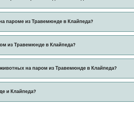
да через наш поиск сделок и посетите нашу страницу пре
на пароме из Травемюнде в Клайпеда?
пароме из Травемюнде в Клайпеда с
ром из Травемюнде в Клайпеда?
с автомобилем из Травемюнде в Клайпеда с
 животных на паром из Травемюнде в Клайпеда?
 борт парома. Возможно, вам понадобится паспорт для пит
де и Клайпеда?
ов парома. В настоящее время вы можете брать животных 
тавляет 626 морских миль.