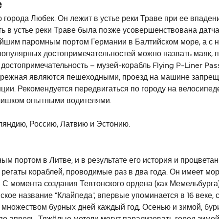
е
орода Любек. Он лежит в устье реки Траве при ее впадении
ь в устье реки Траве была позже усовершенствована датчана
шим паромным портом Германии в Балтийском море, а с н
опулярных достопримечательностей можно назвать маяк, п
остопримечательность – музей-корабль Flying P-Liner Pass
абережная являются пешеходными, проезд на машине запрещ
ии. Рекомендуется передвигаться по городу на велосипеде 
слишком опытными водителями.
яндию, Россию, Латвию и Эстонию.
м портом в Литве, и в результате его история и процветан
регаты кораблей, проводимые раз в два года. Он имеет мор
С момента создания Тевтонского ордена (как Мемельбурга) 
кое название "Клайпеда", впервые упоминается в 16 веке, 
со множеством бурных дней каждый год. Осенью и зимой, бу