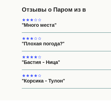
Отзывы о Паром из в
"Много места"
Отличный просторный паром, единственная про
"Плохая погода?"
Паром был отменён в последний момент из-за 
Имейте это в виду в не сезон (май)! Альтернат
организован.
"Бастия - Ница"
Хорошие условия.
"Корсика - Тулон"
Очень профессионально, потрясён.