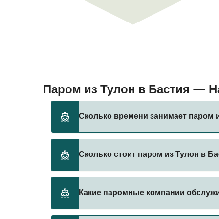
Паром из Тулон в Бастия — 
Сколько времени занимает паром и
Время переправы на пароме из Тулон в Бас
Сколько стоит паром из Тулон в Ба
оператора, поэтому рекомендуется провер
Стоимость парома из Тулон в Бастия может
Какие паромные компании обслуж
указана без учета сборов за бронирование.