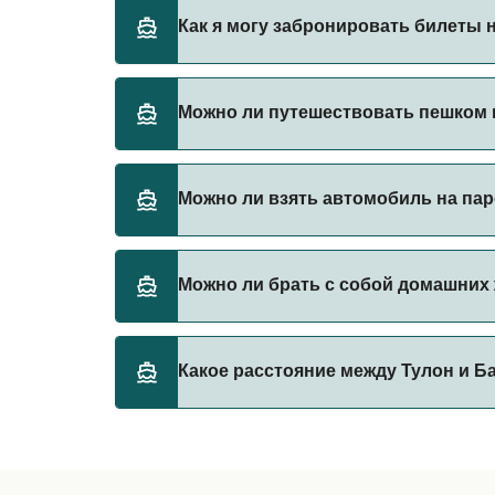
Corsica Ferries предоставляет паромы из Т
Как я могу забронировать билеты н
Бронируйте паромы из Тулон в Бастия чере
Можно ли путешествовать пешком н
Да, вы можете путешествовать пешком на п
Можно ли взять автомобиль на пар
Corsica Ferries
Да, вы можете путешествовать на пароме с
Можно ли брать с собой домашних 
Corsica Ferries
Да, домашних животных разрешено брать на
Какое расстояние между Тулон и Б
правилами перевозки животных у оператор
Corsica Ferries
Расстояние от Тулон до Бастия составляет 