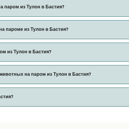
улон в Бастия.
а паром из Тулон в Бастия?
з наш поиск сделок и посетите нашу страницу предложений
а пароме из Тулон в Бастия?
ароме из Тулон в Бастия с
ом из Тулон в Бастия?
 автомобилем из Тулон в Бастия с
животных на паром из Тулон в Бастия?
 борт парома. Возможно, вам понадобится паспорт для пит
астия?
ов парома. В настоящее время вы можете брать животных 
213 морских миль.