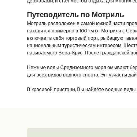
державами, и стал местом отдыха для многих е
Путеводитель по Мотриль
Мотриль расположен в самой южной части про
находится примерно в 100 км от Мотриля с Сев
включает в себя торговый порт, рыбацкую гаван
национальным туристическим интересом. Шестви
называемого Вера-Крус. После гражданской во
Нежные воды Средиземного моря омывают бере
для всех видов водного спорта. Энтузиасты да
В красивой пристани, Вы найдёте водные виды 