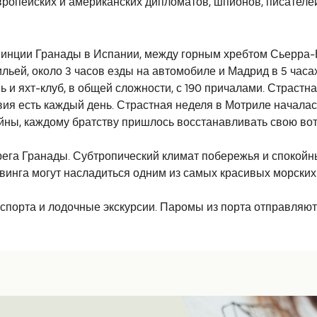
вропейских и американских дипломатов, шпионов, писателе
винции Гранады в Испании, между горным хребтом Сьерра
ильей, около 3 часов езды на автомобиле и Мадрид в 5 ча
ь и яхт-клуб, в общей сложности, с 190 причалами. Страст
я есть каждый день. Страстная неделя в Мотриле началась 
йны, каждому братству пришлось восстанавливать свою вот
га Гранады. Субтропический климат побережья и спокойны
йвинга могут насладиться одним из самых красивых морских
спорта и лодочные экскурсии. Паромы из порта отправляют