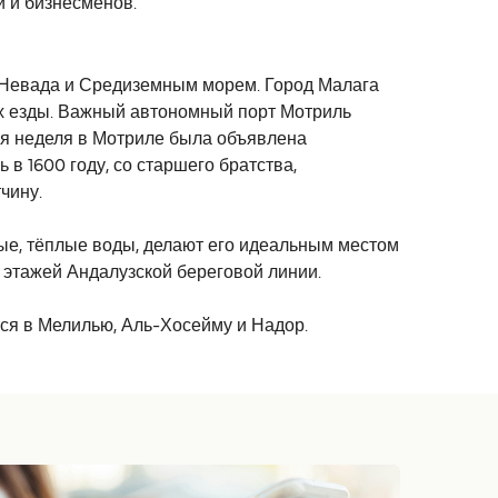
й и бизнесменов.
-Невада и Средиземным морем. Город Малага
сах езды. Важный автономный порт Мотриль
ная неделя в Мотриле была объявлена
в 1600 году, со старшего братства,
чину.
е, тёплые воды, делают его идеальным местом
 этажей Андалузской береговой линии.
ся в Мелилью, Аль-Хосейму и Надор.