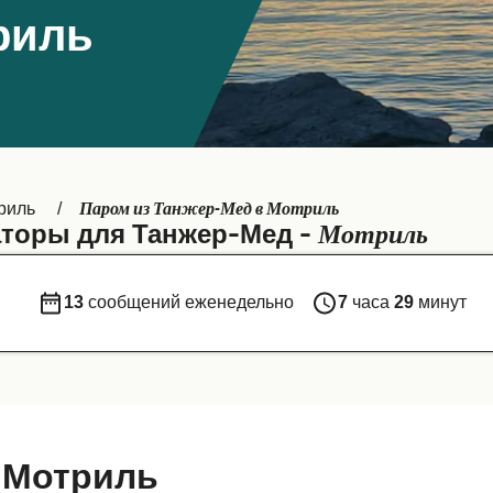
риль
Паром из Танжер-Мед в Мотриль
риль
Мотриль
торы для Танжер-Мед -
13
сообщений еженедельно
7
часа
29
минут
 Мотриль