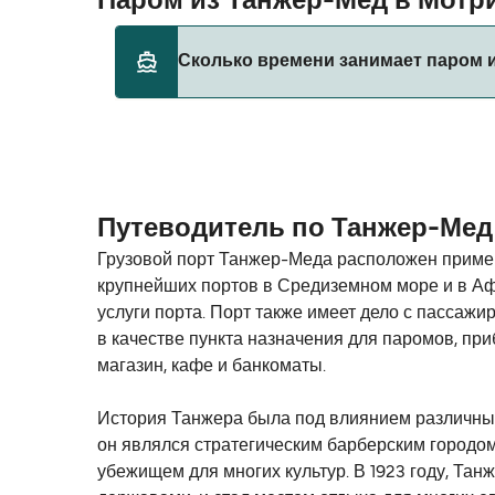
Паром из Танжер-Мед в Мот
Сколько времени занимает паром 
Этот маршрут в настоящее время не обслу
Путеводитель по Танжер-Мед
Грузовой порт Танжер-Меда расположен примерно
крупнейших портов в Средиземном море и в Афр
услуги порта. Порт также имеет дело с пассаж
в качестве пункта назначения для паромов, пр
магазин, кафе и банкоматы.
История Танжера была под влиянием различных 
он являлся стратегическим барберским городом
убежищем для многих культур. В 1923 году, Та