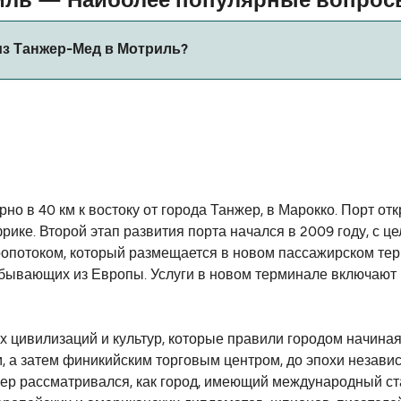
риль — Наиболее популярные вопро
из Танжер-Мед в Мотриль?
живается. Пожалуйста, воспользуйтесь нашим Поиском Сде
 в 40 км к востоку от города Танжер, в Марокко. Порт отк
ике. Второй этап развития порта начался в 2009 году, с ц
иропотоком, который размещается в новом пассажирском те
ибывающих из Европы. Услуги в новом терминале включают
цивилизаций и культур, которые правили городом начиная 
, а затем финикийским торговым центром, до эпохи независ
нжер рассматривался, как город, имеющий международный 