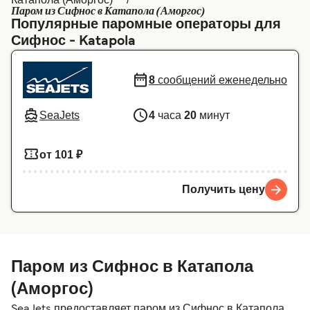
Паром из Сифнос в Катапола (Аморгос)
Canada
België (NL)
Популярные паромные операторы для
Сифнос - Katapola
Ελλάδα
Belgique (FR)
Polska
Deutschland
8
сообщений еженедельно
Schweiz (DE)
Norge
SeaJets
4
часа
20
минут
Україна
Indonesia
المغرب
Maroc (FR)
от 101 ₽
Получить цену
Паром из Сифнос в Катапола
(Аморгос)
SeaJets предоставляет паром из Сифнос в Катапола