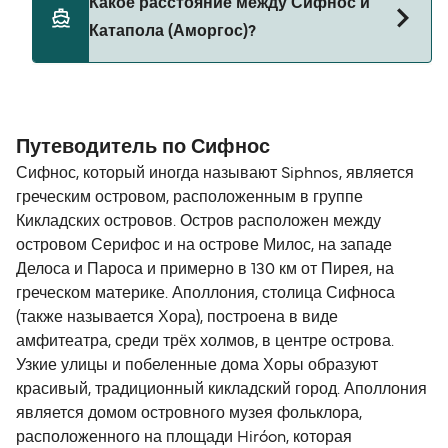
Какое расстояние между Сифнос и
борт парома. Возможно, вам понадобится
Катапола (Аморгос)?
паспорт для питомца. Пожалуйста, ознакомьтесь
с правилами перевозки животных у операторов
парома. В настоящее время вы можете брать
Расстояние от Сифнос до Катапола (Аморгос)
животных на паромы с:
составляет 72 морских миль.
Путеводитель по Сифнос
SeaJets
Сифнос, который иногда называют Siphnos, является
греческим островом, расположенным в группе
Кикладских островов. Остров расположен между
островом Серифос и на острове Милос, на западе
Делоса и Пароса и примерно в 130 км от Пирея, на
греческом материке. Аполлония, столица Сифноса
(также называется Хора), построена в виде
амфитеатра, среди трёх холмов, в центре острова.
Узкие улицы и побеленные дома Хоры образуют
красивый, традиционный кикладский город. Аполлония
является домом островного музея фольклора,
расположенного на площади Hiróon, которая