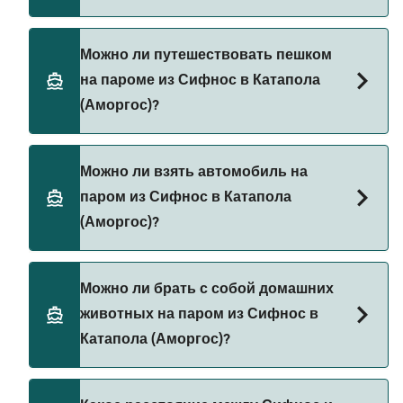
Бронируйте паромы из Сифнос в Катапола
Можно ли путешествовать пешком
(Аморгос) через наш поиск сделок и посетите
на пароме из Сифнос в Катапола
нашу страницу предложений, чтобы увидеть
(Аморгос)?
последние акции на паромы.
Да, вы можете путешествовать пешком на
Можно ли взять автомобиль на
пароме из Сифнос в Катапола (Аморгос) с
паром из Сифнос в Катапола
SeaJets
(Аморгос)?
Да, вы можете путешествовать на пароме с
Можно ли брать с собой домашних
автомобилем из Сифнос в Катапола (Аморгос) с
животных на паром из Сифнос в
SeaJets
Катапола (Аморгос)?
Да, домашних животных разрешено брать на