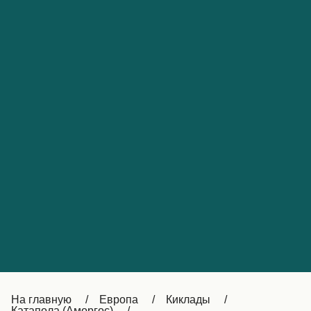
Обслуживание клиентов
Portugal
Catalan
대한민국
Suomi
Slovensko
Nederland
Česká republika
Australia
España
New Zealand
France
日本
Sverige
Ireland
Danmark
中国
Türkiye
العربية
UK
Österreich (DE)
Italia
Canada (FR)
На главную
Европа
Киклады
Катапола (Аморгос)