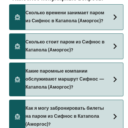
Сколько времени занимает паром
из Сифнос в Катапола (Аморгос)?
Время переправы на пароме из Сифнос в
Сколько стоит паром из Сифнос в
Катапола (Аморгос) составляет примерно 4 ч 20
Катапола (Аморгос)?
мин. Длительность рейса может меняться в
зависимости от сезона и оператора, поэтому
рекомендуется проверить актуальную
Стоимость парома из Сифнос в Катапола
Какие паромные компании
информацию через наш Поиск Сделок.
(Аморгос) может меняться в зависимости от
обслуживают маршрут Сифнос —
сезона. Средняя цена парома из Сифнос в
Катапола (Аморгос)?
Катапола (Аморгос) составляет 204₽. Цена
указана без учета сборов за бронирование.
SeaJets предоставляет паромы из Сифнос в
Как я могу забронировать билеты
Катапола (Аморгос).
на паром из Сифнос в Катапола
(Аморгос)?