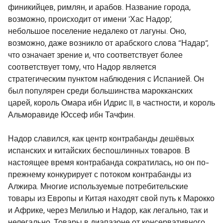
финикийцев, римлян, и арабов. Название города,
возможно, происходит от имени 'Хас Надор',
небольшое поселение недалеко от лагуны. Оно,
возможно, даже возникло от арабского слова “Надар”,
что означает зрение и, что соответствует более
соответствует тому, что Надор является
стратегическим пунктом наблюдения с Испанией. Он
был популярен среди большинства марокканских
царей, король Омара ибн Идрис II, в частности, и король
Альморавиде Юссеф ибн Тачфин.
Надор славился, как центр контрабанды дешёвых
испанских и китайских беспошлинных товаров. В
настоящее время контрабанда сократилась, но он по-
прежнему конкурирует с потоком контрабанды из
Алжира. Многие используемые потребительские
товары из Европы и Китая находят свой путь к Марокко
и Африке, через Мелилью и Надор, как легально, так и