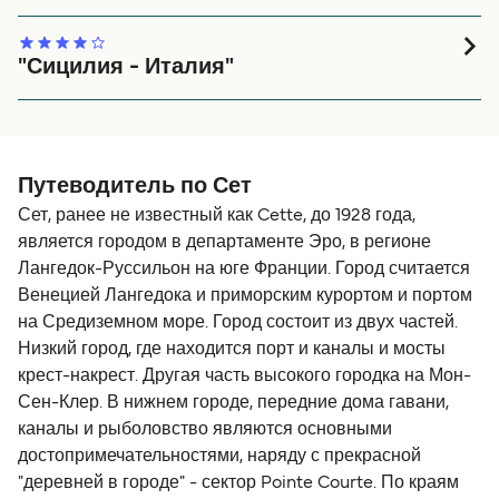
хорошо организованная посадка.
хорошие, хотя моей жене казалось, что в магазине
Отправился на пароме из Чивитавеккьи в Палермо,
чего-то не хватало. Персонал был очень вежливый.
вместо того, чтобы ехать дальше по побережью.
Единственный минус в том, что заезд и выезд заняли
Отличное решение, так как переправа была гладкая и
"Сицилия - Италия"
некоторое время.
двухместная каюта была очень удобная. Посадка и
Проблем с получением билетов не было.
высадка были очень медленными. В целом, выгодно и
Дружелюбный персонал, чистая и опрятная каюта. Мне
мы настоятельно рекомендуем Fantastic.
интересно путешествовать на пароме. Разумная цена.
Путеводитель по Сет
Сет, ранее не известный как Cette, до 1928 года,
является городом в департаменте Эро, в регионе
Лангедок-Руссильон на юге Франции. Город считается
Венецией Лангедока и приморским курортом и портом
на Средиземном море. Город состоит из двух частей.
Низкий город, где находится порт и каналы и мосты
крест-накрест. Другая часть высокого городка на Мон-
Сен-Клер. В нижнем городе, передние дома гавани,
каналы и рыболовство являются основными
достопримечательностями, наряду с прекрасной
"деревней в городе" - сектор Pointe Courte. По краям