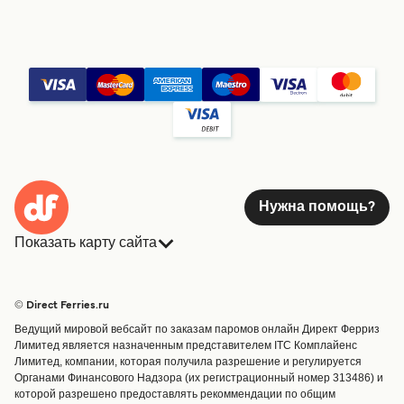
Нужна помощь?
Показать карту сайта
Паромы
Бронирования
Страны
Размещение
© Direct Ferries.ru
Обслуживание клиентов
Паромы
Ведущий мировой вебсайт по заказам паромов онлайн Директ Ферриз
Операторы
Грузоперевозки
Лимитед является назначенным представителем ITC Комплайенс
Лимитед, компании, которая получила разрешение и регулируется
Маршруты и порты
Органами Финансового Надзора (их регистрационный номер 313486) и
Special Offers
которой разрешено предоставлять рекоммендации по общим