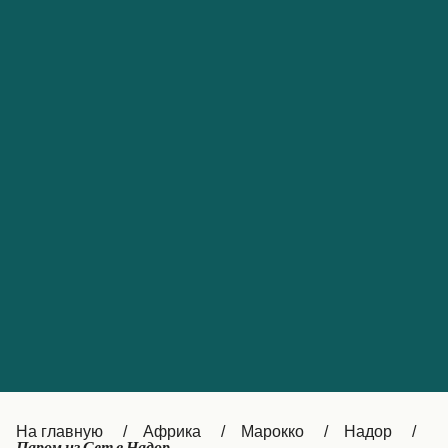
Обслуживание клиентов
Portugal
Catalan
대한민국
Suomi
Slovensko
Nederland
Česká republika
Australia
España
New Zealand
France
日本
Sverige
Ireland
Danmark
中国
Türkiye
العربية
UK
Österreich (DE)
Italia
Canada (FR)
На главную
Африка
Марокко
Надор