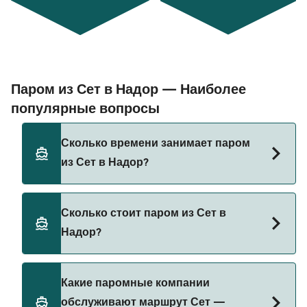
Паром из Сет в Надор — Наиболее
популярные вопросы
Сколько времени занимает паром
из Сет в Надор?
Время переправы на пароме из Сет в Надор
Сколько стоит паром из Сет в
составляет примерно 45 ч 30 мин. Длительность
Надор?
рейса может меняться в зависимости от сезона
и оператора, поэтому рекомендуется проверить
актуальную информацию через наш Поиск
Стоимость парома из Сет в Надор может
Какие паромные компании
Сделок.
меняться в зависимости от сезона. Средняя
обслуживают маршрут Сет —