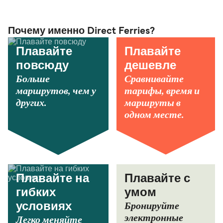
Почему именно Direct Ferries?
Плавайте
Плавайте
повсюду
дешевле
Больше
Сравнивайте
маршрутов, чем у
тарифы, время и
других.
маршруты в
одном месте.
Плавайте на
Плавайте с
гибких
умом
Бронируйте
условиях
электронные
Легко меняйте