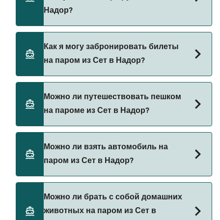
цена парома из Сет в Надор составляет 559₽.
Надор?
Цена указана без учета сборов за
бронирование.
Grandi Navi Veloci предоставляет паромы из Сет
Как я могу забронировать билеты
в Надор.
на паром из Сет в Надор?
Бронируйте паромы из Сет в Надор через наш
Можно ли путешествовать пешком
поиск сделок и посетите нашу страницу
на пароме из Сет в Надор?
предложений, чтобы увидеть последние акции
на паромы.
Да, вы можете путешествовать пешком на
Можно ли взять автомобиль на
пароме из Сет в Надор с
паром из Сет в Надор?
Grandi Navi Veloci
Да, вы можете путешествовать на пароме с
Можно ли брать с собой домашних
автомобилем из Сет в Надор с
животных на паром из Сет в