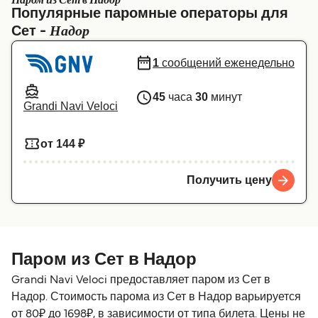
Паром из Сет в Надор
Популярные паромные операторы для
Canada
België (NL)
Надор
Сет -
Ελλάδα
Belgique (FR)
1
сообщений еженедельно
Polska
Deutschland
45
часа
30
минут
Schweiz (DE)
Norge
Grandi Navi Veloci
Україна
Indonesia
от 144 ₽
المغرب
Maroc (FR)
Получить цену
Паром из Сет в Надор
Grandi Navi Veloci предоставляет паром из Сет в
Надор. Стоимость парома из Сет в Надор варьируется
от 80₽ до 1698₽, в зависимости от типа билета. Цены не