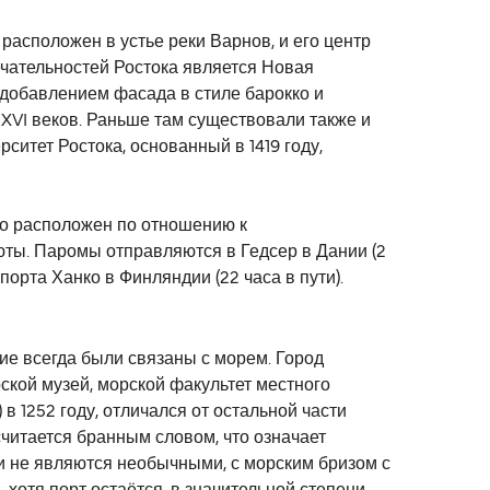
асположен в устье реки Варнов, и его центр
ечательностей Ростока является Новая
с добавлением фасада в стиле барокко и
 XVI веков. Раньше там существовали также и
ситет Ростока, основанный в 1419 году,
но расположен по отношению к
люты. Паромы отправляются в Гедсер в Дании (2
порта Ханко в Финляндии (22 часа в пути).
ие всегда были связаны с морем. Город
ской музей, морской факультет местного
в 1252 году, отличался от остальной части
считается бранным словом, что означает
ри не являются необычными, с морским бризом с