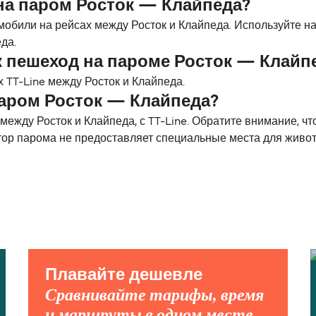
на паром Росток — Клайпеда?
мобили на рейсах между Росток и Клайпеда. Используйте н
да.
к пешеход на пароме Росток — Клайп
 TT-Line между Росток и Клайпеда.
паром Росток — Клайпеда?
жду Росток и Клайпеда, с TT-Line. Обратите внимание, чт
тор парома не предоставляет специальные места для живо
Плавайте дешевле
Сравнивайте тарифы, время
и маршруты в одном месте.