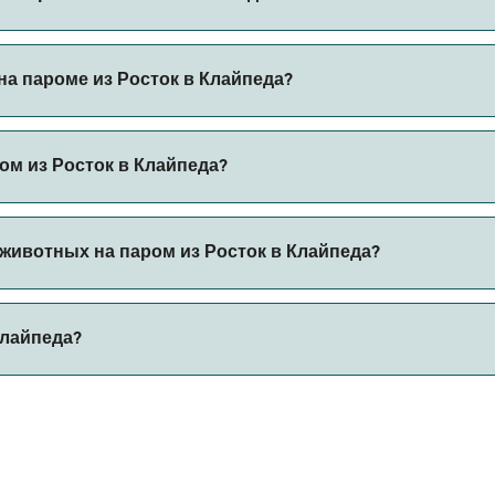
ерез наш поиск сделок и посетите нашу страницу предложе
а пароме из Росток в Клайпеда?
ароме из Росток в Клайпеда с
ом из Росток в Клайпеда?
 автомобилем из Росток в Клайпеда с
животных на паром из Росток в Клайпеда?
 борт парома. Возможно, вам понадобится паспорт для пит
Клайпеда?
ов парома. В настоящее время вы можете брать животных 
яет 550 морских миль.