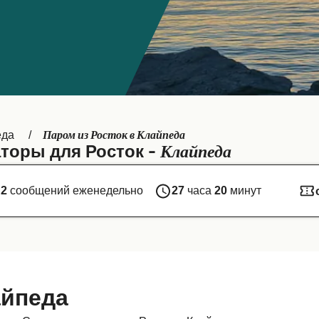
Паром из Росток в Клайпеда
еда
Клайпеда
торы для Росток -
2
сообщений еженедельно
27
часа
20
минут
айпеда