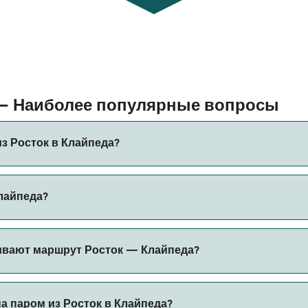
 — Наиболее популярные вопросы
з Росток в Клайпеда?
айпеда составляет примерно 27 ч 20 мин. Длительность рей
Клайпеда?
ить актуальную информацию через наш Поиск Сделок.
жет меняться в зависимости от сезона. Средняя цена паром
ивают маршрут Росток — Клайпеда?
вание.
 Клайпеда.
а паром из Росток в Клайпеда?