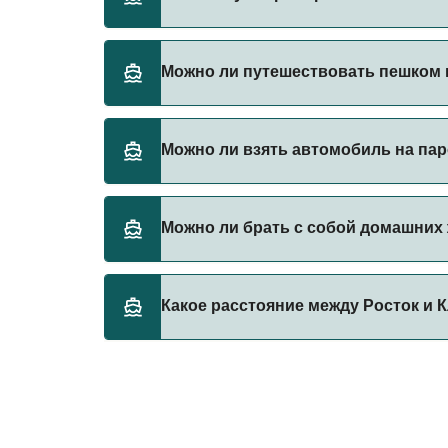
Бронируйте паромы из Росток в Клайпеда ч
Можно ли путешествовать пешком н
паромы.
Да, вы можете путешествовать пешком на п
Можно ли взять автомобиль на пар
TT-Line
Да, вы можете путешествовать на пароме с
Можно ли брать с собой домашних 
TT-Line
Да, домашних животных разрешено брать на
Какое расстояние между Росток и 
правилами перевозки животных у оператор
TT-Line
Расстояние от Росток до Клайпеда составл