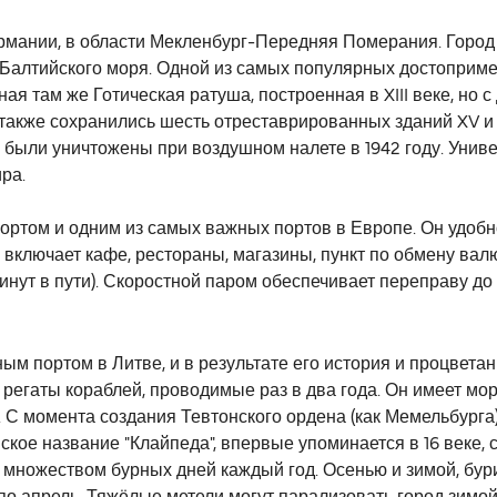
рмании, в области Мекленбург-Передняя Померания. Город р
я Балтийского моря. Одной из самых популярных достоприм
я там же Готическая ратуша, построенная в XIII веке, но 
и также сохранились шесть отреставрированных зданий XV и
 были уничтожены при воздушном налете в 1942 году. Универ
ра.
ортом и одним из самых важных портов в Европе. Он удоб
у включает кафе, рестораны, магазины, пункт по обмену ва
минут в пути). Скоростной паром обеспечивает переправу до 
м портом в Литве, и в результате его история и процветан
регаты кораблей, проводимые раз в два года. Он имеет мор
С момента создания Тевтонского ордена (как Мемельбурга) 
кое название "Клайпеда", впервые упоминается в 16 веке, 
со множеством бурных дней каждый год. Осенью и зимой, бу