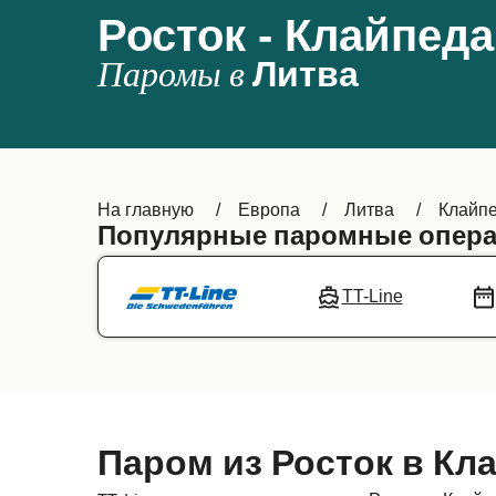
Росток - Клайпеда
Паромы в
Литва
На главную
Европа
Литва
Клайп
Популярные паромные опера
TT-Line
Паром из Росток в Кл