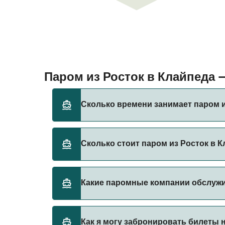
Паром из Росток в Клайпеда
Сколько времени занимает паром и
Время переправы на пароме из Росток в Кл
Сколько стоит паром из Росток в 
оператора, поэтому рекомендуется провер
Стоимость парома из Росток в Клайпеда мо
Какие паромные компании обслуж
Цена указана без учета сборов за брониро
TT-Line предоставляет паромы из Росток в
Как я могу забронировать билеты н