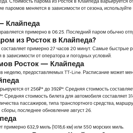
еда. Стоимость парома из Росток в Клайпеда варьируется от 
е паромов меняется в зависимости от сезона, используйте
— Клайпеда
равляется примерно в 06:25. Последний паром обычно отпра
ром из Росток в Клайпеда?
 составляет примерно 27 часов 20 минут. Самые быстрые р
 в зависимости от оператора и погодных условий.
мов Росток — Клайпеда
 в неделю, предоставляемых TT-Line. Расписание может мен
йпеда
рьируются от 256₽* до 392₽*. Средняя стоимость составля
*. Средняя стоимость билета для автомобиля составляет 31
личества пассажиров, типа транспортного средства, маршр
 сборы, последнее обновление август 26.
йпеда
 примерно 632,9 миль (1018,6 км) или 550 морских миль.