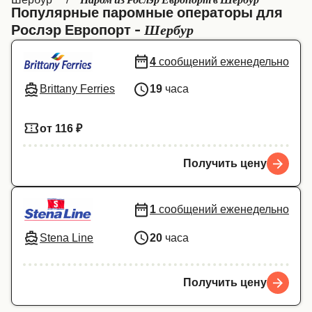
Паром из Рослэр Европорт в Шербур
Популярные паромные операторы для
Canada
België (NL)
Шербур
Рослэр Европорт -
Ελλάδα
Belgique (FR)
4
сообщений еженедельно
Polska
Deutschland
Brittany Ferries
19
часа
Schweiz (DE)
Norge
Україна
Indonesia
от 116 ₽
المغرب
Maroc (FR)
Получить цену
1
сообщений еженедельно
Stena Line
20
часа
Получить цену