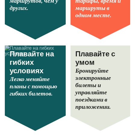
маршрутов, чем у
тарифы, время и
других.
маршруты в
одном месте.
Плавайте на
Плавайте с
гибких
умом
Бронируйте
условиях
электронные
Легко меняйте
билеты и
планы с помощью
управляйте
гибких билетов.
поездками в
приложении.