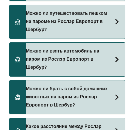
Бронируйте паромы из Рослэр Европорт в
Можно ли путешествовать пешком
Шербур через наш поиск сделок и посетите нашу
на пароме из Рослэр Европорт в
страницу предложений, чтобы увидеть
Шербур?
последние акции на паромы.
Да, вы можете путешествовать пешком на
Можно ли взять автомобиль на
пароме из Рослэр Европорт в Шербур с
паром из Рослэр Европорт в
Brittany Ferries
Шербур?
Да, вы можете путешествовать на пароме с
Можно ли брать с собой домашних
автомобилем из Рослэр Европорт в Шербур с
животных на паром из Рослэр
Brittany Ferries
Европорт в Шербур?
В настоящее время домашних животных нельзя
Какое расстояние между Рослэр