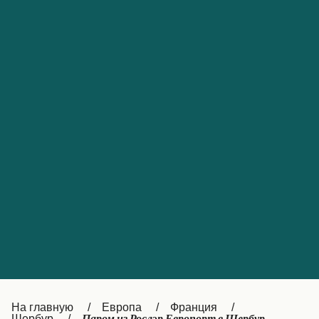
Обслуживание клиентов
Portugal
Catalan
대한민국
Suomi
Slovensko
Nederland
Česká republika
Australia
España
New Zealand
France
日本
Sverige
Ireland
Danmark
中国
Türkiye
العربية
UK
Österreich (DE)
Italia
Canada (FR)
На главную
Европа
Франция
Шербур