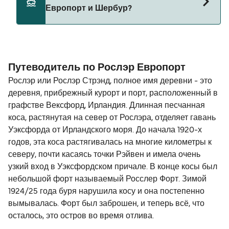
брать на паромы между Рослэр Европорт и
Европорт и Шербур?
Шербур.
Расстояние от Рослэр Европорт до Шербур
составляет 324 морских миль.
Путеводитель по Рослэр Европорт
Рослэр или Рослэр Стрэнд, полное имя деревни - это
деревня, прибрежный курорт и порт, расположенный в
графстве Вексфорд, Ирландия. Длинная песчанная
коса, растянутая на север от Рослэра, отделяет гавань
Уэксфорда от Ирландского моря. До начала 1920-х
годов, эта коса растягивалась на многие километры к
северу, почти касаясь точки Рэйвен и имела очень
узкий вход в Уэксфордском причале. В конце косы был
небольшой форт называемый Росслер Форт. Зимой
1924/25 года буря нарушила косу и она постепенно
вымывалась. Форт был заброшен, и теперь всё, что
осталось, это остров во время отлива.