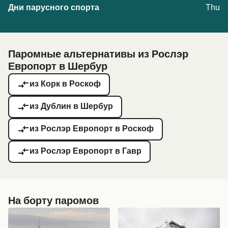
Thu
Паромные альтернативы из Рослэр
Европорт в Шербур
из Корк в Роскоф
из Дублин в Шербур
из Рослэр Европорт в Роскоф
из Рослэр Европорт в Гавр
На борту паромов