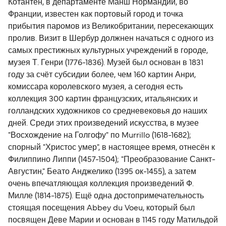
Котантен, в департаменте Манш Нормандии, во
Франции, известен как портовый город и точка
прибытия паромов из Великобритании, пересекающих
пролив. Визит в Шербур должнен начаться с одного из
самых престижных культурных учреждений в городе,
музея Т. Генри (1776-1836). Музей был основан в 1831
году за счёт субсидии более, чем 160 картин Анри,
комиссара королевского музея, а сегодня есть
коллекция 300 картин французских, итальянских и
голландских художников со средневековья до наших
дней. Среди этих произведений искусства, в музее
"Восхождение на Голгофу" по Murrillo (1618-1682);
спорный "Христос умер", в настоящее время, отнесён к
Филиппино Липпи (1457-1504); "Преобразование Санкт-
Августин," Беато Анджелико (1395 ок-1455), а затем
очень впечатляющая коллекция произведений Ф.
Милле (1814-1875). Ещё одна достопримечательность
стоящая посещения Abbey du Voeu, который был
посвящен Деве Марии и основан в 1145 году Матильдой