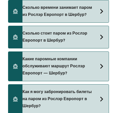
Сколько времени занимает паром
из Рослэр Европорт в Шербур?
Время переправы на пароме из Рослэр
Сколько стоит паром из Рослэр
Европорт в Шербур составляет примерно 19 ч.
Европорт в Шербур?
Длительность рейса может меняться в
зависимости от сезона и оператора, поэтому
рекомендуется проверить актуальную
Стоимость парома из Рослэр Европорт в
Какие паромные компании
информацию через наш Поиск Сделок.
Шербур может меняться в зависимости от
обслуживают маршрут Рослэр
сезона. Средняя цена парома из Рослэр
Европорт — Шербур?
Европорт в Шербур составляет 555₽. Цена
указана без учета сборов за бронирование.
Brittany Ferries предоставляет паромы из
Как я могу забронировать билеты
Рослэр Европорт в Шербур.
на паром из Рослэр Европорт в
Шербур?