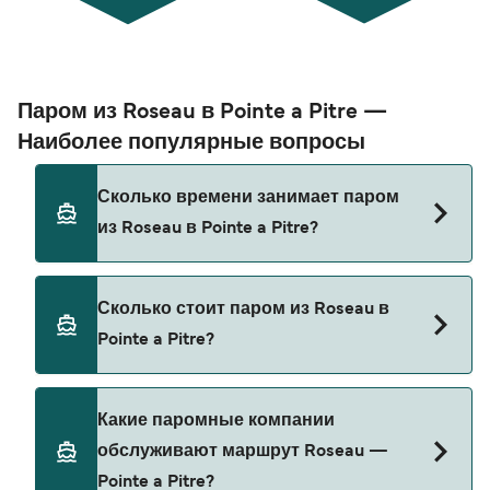
Паром из Roseau в Pointe a Pitre —
Наиболее популярные вопросы
Сколько времени занимает паром
из Roseau в Pointe a Pitre?
Время переправы на пароме из Roseau в Pointe
Сколько стоит паром из Roseau в
a Pitre составляет примерно 2 ч 30 мин.
Pointe a Pitre?
Длительность рейса может меняться в
зависимости от сезона и оператора, поэтому
рекомендуется проверить актуальную
Стоимость парома из Roseau в Pointe a Pitre
Какие паромные компании
информацию через наш Поиск Сделок.
может меняться в зависимости от сезона.
обслуживают маршрут Roseau —
Средняя цена парома из Roseau в Pointe a Pitre
Pointe a Pitre?
составляет 177₽. Цена указана без учета сборов