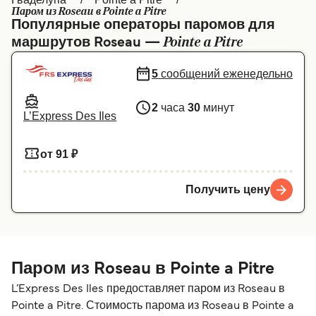
Паром из Roseau в Pointe a Pitre
Canada
België (NL)
Популярные операторы паромов для
Pointe a Pitre
маршрутов Roseau —
Ελλάδα
Belgique (FR)
Polska
Deutschland
5
сообщений еженедельно
Schweiz (DE)
Norge
2
часа
30
минут
L’Express Des Iles
Україна
Indonesia
от 91 ₽
المغرب
Maroc (FR)
Получить цену
Паром из Roseau в Pointe a Pitre
L’Express Des Iles предоставляет паром из Roseau в
Pointe a Pitre. Стоимость парома из Roseau в Pointe a