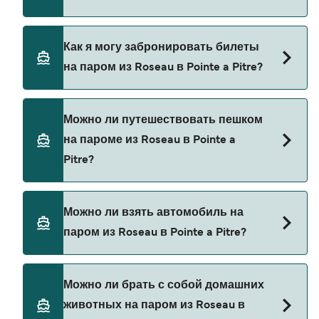
за бронирование.
L’Express Des Iles предоставляет паромы из
Как я могу забронировать билеты
Roseau в Pointe a Pitre.
на паром из Roseau в Pointe a Pitre?
Бронируйте паромы из Roseau в Pointe a Pitre
Можно ли путешествовать пешком
через наш поиск сделок и посетите нашу
на пароме из Roseau в Pointe a
страницу предложений, чтобы увидеть
Pitre?
последние акции на паромы.
Да, вы можете путешествовать пешком на
Можно ли взять автомобиль на
пароме из Roseau в Pointe a Pitre с
паром из Roseau в Pointe a Pitre?
L’Express Des Iles
В настоящее время автомобили не разрешены
Можно ли брать с собой домашних
на паромах из Roseau в Pointe a Pitre.
животных на паром из Roseau в