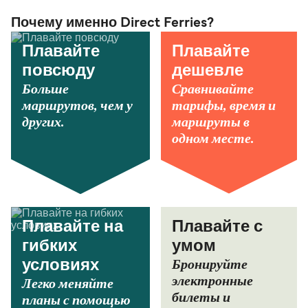
Почему именно Direct Ferries?
Плавайте
Плавайте
повсюду
дешевле
Больше
Сравнивайте
маршрутов, чем у
тарифы, время и
других.
маршруты в
одном месте.
Плавайте на
Плавайте с
гибких
умом
Бронируйте
условиях
электронные
Легко меняйте
билеты и
планы с помощью