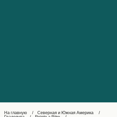
Обслуживание клиентов
Portugal
Catalan
대한민국
Suomi
Slovensko
Nederland
Česká republika
Australia
España
New Zealand
France
日本
Sverige
Ireland
Danmark
中国
Türkiye
العربية
UK
Österreich (DE)
Italia
Canada (FR)
На главную
Северная и Южная Америка
Гваделупа
Pointe a Pitre