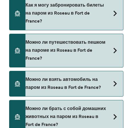
L’Express Des Iles предоставляет паромы из
Как я могу забронировать билеты
Roseau в Fort de France.
на паром из Roseau в Fort de
France?
Бронируйте паромы из Roseau в Fort de France
Можно ли путешествовать пешком
через наш поиск сделок и посетите нашу
на пароме из Roseau в Fort de
страницу предложений, чтобы увидеть
France?
последние акции на паромы.
Да, вы можете путешествовать пешком на
Можно ли взять автомобиль на
пароме из Roseau в Fort de France с
паром из Roseau в Fort de France?
L’Express Des Iles
В настоящее время автомобили не разрешены
Можно ли брать с собой домашних
на паромах из Roseau в Fort de France.
животных на паром из Roseau в
Fort de France?