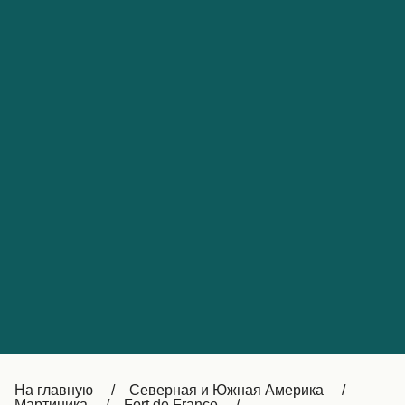
Обслуживание клиентов
Portugal
Catalan
대한민국
Suomi
Slovensko
Nederland
Česká republika
Australia
España
New Zealand
France
日本
Sverige
Ireland
Danmark
中国
Türkiye
العربية
UK
Österreich (DE)
Italia
Canada (FR)
На главную
Северная и Южная Америка
Мартиника
Fort de France