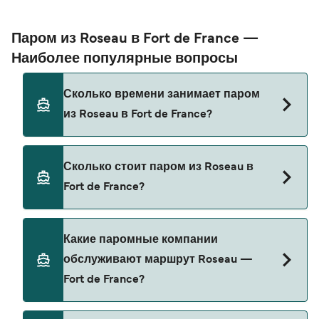
Паром из Roseau в Fort de France —
Наиболее популярные вопросы
Сколько времени занимает паром
из Roseau в Fort de France?
Время переправы на пароме из Roseau в Fort de
Сколько стоит паром из Roseau в
France составляет примерно 2 ч 15 мин.
Fort de France?
Длительность рейса может меняться в
зависимости от сезона и оператора, поэтому
рекомендуется проверить актуальную
Стоимость парома из Roseau в Fort de France
Какие паромные компании
информацию через наш Поиск Сделок.
может меняться в зависимости от сезона.
обслуживают маршрут Roseau —
Средняя цена парома из Roseau в Fort de
Fort de France?
France составляет 187₽. Цена указана без учета
сборов за бронирование.