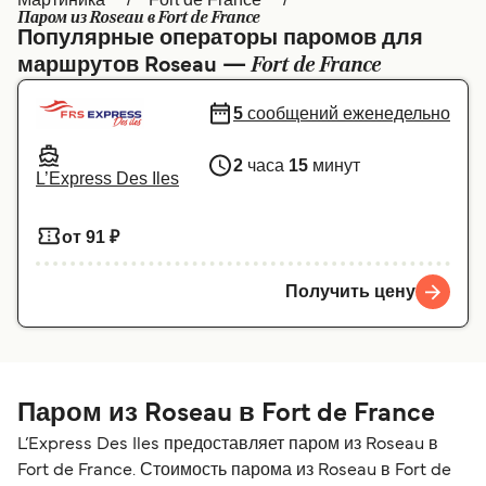
Паром из Roseau в Fort de France
Canada
België (NL)
Популярные операторы паромов для
Fort de France
маршрутов Roseau —
Ελλάδα
Belgique (FR)
Polska
Deutschland
5
сообщений еженедельно
Schweiz (DE)
Norge
2
часа
15
минут
L’Express Des Iles
Україна
Indonesia
от 91 ₽
المغرب
Maroc (FR)
Получить цену
Паром из Roseau в Fort de France
L’Express Des Iles предоставляет паром из Roseau в
Fort de France. Стоимость парома из Roseau в Fort de