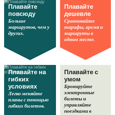
Плавайте
Плавайте
повсюду
дешевле
Больше
Сравнивайте
маршрутов, чем у
тарифы, время и
других.
маршруты в
одном месте.
Плавайте на
Плавайте с
гибких
умом
Бронируйте
условиях
электронные
Легко меняйте
билеты и
планы с помощью
управляйте
гибких билетов.
поездками в