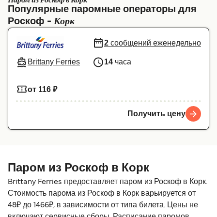
Паром из Роскоф в Корк
Популярные паромные операторы для
Canada
België (NL)
Корк
Роскоф -
Ελλάδα
Belgique (FR)
2
сообщений еженедельно
Polska
Deutschland
Brittany Ferries
14
часа
Schweiz (DE)
Norge
Україна
Indonesia
от 116 ₽
المغرب
Maroc (FR)
Получить цену
Паром из Роскоф в Корк
Brittany Ferries предоставляет паром из Роскоф в Корк.
Стоимость парома из Роскоф в Корк варьируется от
48₽ до 1466₽, в зависимости от типа билета. Цены не