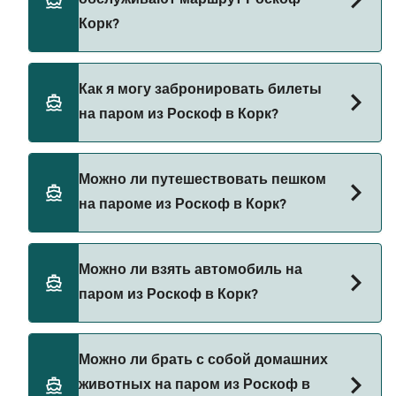
цена парома из Роскоф в Корк составляет 737₽.
Корк?
Цена указана без учета сборов за
бронирование.
Brittany Ferries предоставляет паромы из
Как я могу забронировать билеты
Роскоф в Корк.
на паром из Роскоф в Корк?
Бронируйте паромы из Роскоф в Корк через наш
Можно ли путешествовать пешком
поиск сделок и посетите нашу страницу
на пароме из Роскоф в Корк?
предложений, чтобы увидеть последние акции
на паромы.
Да, вы можете путешествовать пешком на
Можно ли взять автомобиль на
пароме из Роскоф в Корк с
паром из Роскоф в Корк?
Brittany Ferries
Да, вы можете путешествовать на пароме с
Можно ли брать с собой домашних
автомобилем из Роскоф в Корк с
животных на паром из Роскоф в