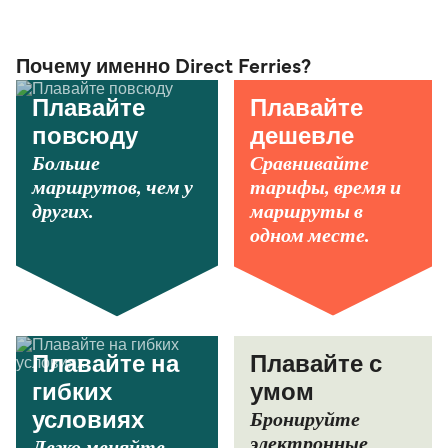
Почему именно Direct Ferries?
Плавайте
Плавайте
повсюду
дешевле
Больше
Сравнивайте
маршрутов, чем у
тарифы, время и
других.
маршруты в
одном месте.
Плавайте на
Плавайте с
гибких
умом
Бронируйте
условиях
электронные
Легко меняйте