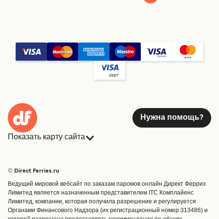
Нужна помощь?
Показать карту сайта
Паромы
Бронирования
Страны
Размещение
© Direct Ferries.ru
Обслуживание клиентов
Паромы
Ведущий мировой вебсайт по заказам паромов онлайн Директ Ферриз
Операторы
Грузоперевозки
Лимитед является назначенным представителем ITC Комплайенс
Лимитед, компании, которая получила разрешение и регулируется
Маршруты и порты
Органами Финансового Надзора (их регистрационный номер 313486) и
Special Offers