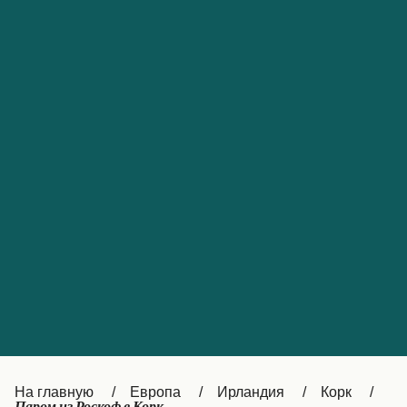
Обслуживание клиентов
Portugal
Catalan
대한민국
Suomi
Slovensko
Nederland
Česká republika
Australia
España
New Zealand
France
日本
Sverige
Ireland
Danmark
中国
Türkiye
العربية
UK
Österreich (DE)
Italia
Canada (FR)
На главную
Европа
Ирландия
Корк