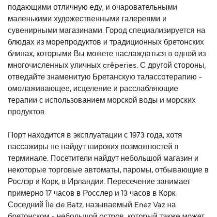
мини-круиз!
подающими отличную еду, и очаровательными
маленькими художественными галереями и
сувенирными магазинами. Город специализируется на
блюдах из морепродуктов и традиционных бретонских
блинах, которыми Вы можете наслаждаться в одной из
многочисленных уличных crêperies. С другой стороны,
отведайте знаменитую Бретанскую талассотерапию -
омолаживающее, исцеление и расслабляющие
терапии с использованием морской воды и морских
продуктов.
Порт находится в эксплуатации с 1973 года, хотя
пассажиры не найдут широких возможностей в
терминале. Посетители найдут небольшой магазин и
некоторые торговые автоматы, паромы, отбывающие в
Рослэр и Корк, в Ирландии. Пересечение занимает
примерно 17 часов в Росслер и 13 часов в Корк.
Соседний Île de Batz, называемый Enez Vaz на
бретонском - небольшой остров, который также может