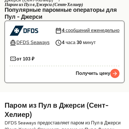
Паром из Пул в Джерси (Сент-Хелиер)
Canada
België (NL)
Популярные паромные операторы для
Пул - Джерси
Ελλάδα
Belgique (FR)
Polska
Deutschland
4
сообщений еженедельно
Schweiz (DE)
Norge
DFDS Seaways
4
часа
30
минут
Україна
Indonesia
от 103 ₽
المغرب
Maroc (FR)
Получить цену
Паром из Пул в Джерси (Сент-
Хелиер)
DFDS Seaways предоставляет паром из Пул в Джерси