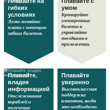
Плавайте на
Плавайте с
гибких
умом
Бронируйте
условиях
электронные
Легко меняйте
билеты и
планы с помощью
управляйте
гибких билетов.
поездками в
приложении.
Плавайте,
Плавайте
владея
уверенно
Высококлассная
информацией
поддержка
Отслеживание
клиентов, когда
кораблей и
это необходимо.
получение