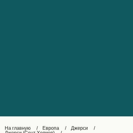
Обслуживание клиентов
Portugal
Catalan
대한민국
Suomi
Slovensko
Nederland
Česká republika
Australia
España
New Zealand
France
日本
Sverige
Ireland
Danmark
中国
Türkiye
العربية
UK
Österreich (DE)
Italia
Canada (FR)
На главную
Европа
Джерси
Джерси (Сент-Хелиер)