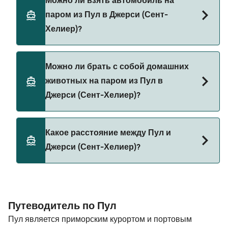
Можно ли взять автомобиль на
пароме из Пул в Джерси (Сент-Хелиер) с
паром из Пул в Джерси (Сент-
DFDS Seaways
Хелиер)?
Да, вы можете путешествовать на пароме с
Можно ли брать с собой домашних
автомобилем из Пул в Джерси (Сент-Хелиер) с
животных на паром из Пул в
DFDS Seaways
Джерси (Сент-Хелиер)?
В настоящее время домашних животных нельзя
Какое расстояние между Пул и
брать на паромы между Пул и Джерси (Сент-
Джерси (Сент-Хелиер)?
Хелиер).
Расстояние от Пул до Джерси (Сент-Хелиер)
составляет 92 морских миль.
Путеводитель по Пул
Пул является приморским курортом и портовым