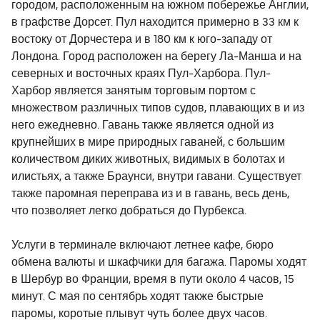
городом, расположенным на южном побережье Англии,
в графстве Дорсет. Пул находится примерно в 33 км к
востоку от Дорчестера и в 180 км к юго-западу от
Лондона. Город расположен на берегу Ла-Манша и на
северных и восточных краях Пул-Харбора. Пул-
Харбор является занятым торговым портом с
множеством различных типов судов, плавающих в и из
него ежедневно. Гавань также является одной из
крупнейших в мире природных гаваней, с большим
количеством диких животных, видимых в болотах и
илистьях, а также Браунси, внутри гавани. Существует
также паромная переправа из и в гавань, весь день,
что позволяет легко добраться до Пурбекса.
Услуги в терминале включают летнее кафе, бюро
обмена валюты и шкафчики для багажа. Паромы ходят
в Шербур во Франции, время в пути около 4 часов, 15
минут. С мая по сентябрь ходят также быстрые
паромы, коротые плывут чуть более двух часов.