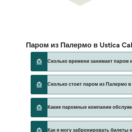
Паром из Палермо в Ustica C
Сколько времени занимает паром из
Время переправы на пароме из Палермо в U
Сколько стоит паром из Палермо в U
зависимости от сезона и оператора, поэт
Стоимость парома из Палермо в Ustica Cal
Какие паромные компании обслужив
Cimitero составляет 114₽. Цена указана без
Siremar предоставляет паромы из Палермо в
Как я могу забронировать билеты на