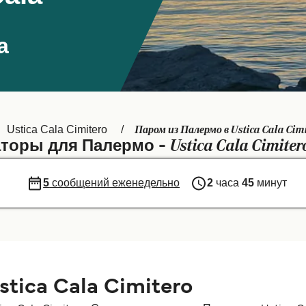
а
Паром из Палермо в Ustica Cala Cim
Ustica Cala Cimitero
Ustica Cala Cimiter
торы для Палермо -
5
сообщений еженедельно
2
часа
45
минут
tica Cala Cimitero