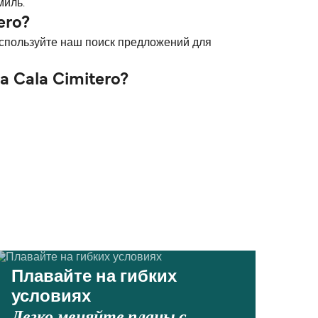
миль.
ero?
Используйте наш поиск предложений для
 Cala Cimitero?
Плавайте на гибких
условиях
Легко меняйте планы с