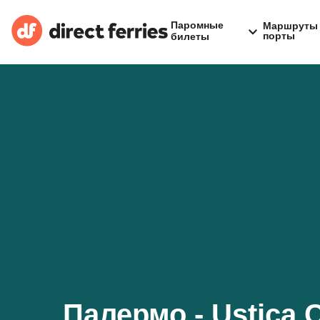
Паромные
Маршруты 
порты
билеты
Палермо - Ustica 