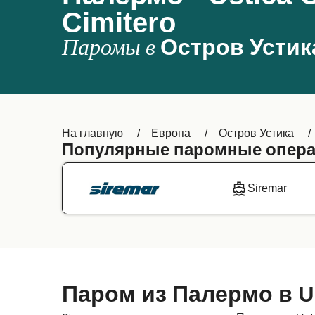
Cimitero
Паромы в
Остров Устик
На главную
Европа
Остров Устика
Популярные паромные опера
Siremar
Паром из Палермо в Us