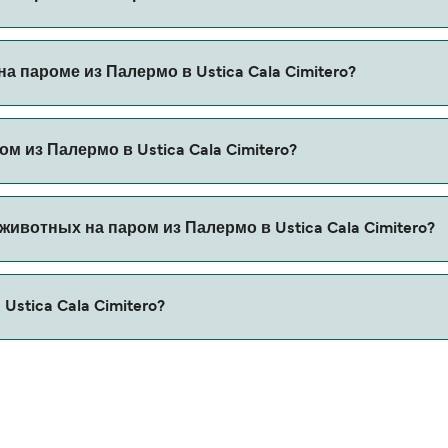
la Cimitero через наш поиск сделок и посетите нашу стран
 пароме из Палермо в Ustica Cala Cimitero?
ароме из Палермо в Ustica Cala Cimitero с
м из Палермо в Ustica Cala Cimitero?
 автомобилем из Палермо в Ustica Cala Cimitero с
ивотных на паром из Палермо в Ustica Cala Cimitero?
ьзя брать на паромы между Палермо и Ustica Cala Cimiter
stica Cala Cimitero?
tero составляет 36 морских миль.