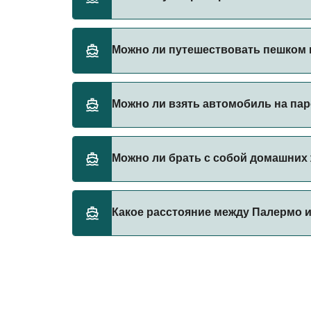
Бронируйте паромы из Палермо в Ustica Ca
Можно ли путешествовать пешком на
акции на паромы.
Да, вы можете путешествовать пешком на п
Можно ли взять автомобиль на паро
Siremar
Да, вы можете путешествовать на пароме с
Можно ли брать с собой домашних ж
Siremar
В настоящее время домашних животных нел
Какое расстояние между Палермо и U
Расстояние от Палермо до Ustica Cala Cimi