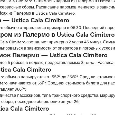
ca Cala Cimitero. Стоимость парома из Палермо в Ustica Cal
 сервисные сборы. Расписание паромов меняется в зависим
ах из Палермо в Ustica Cala Cimitero.
 Ustica Cala Cimitero
ro обычно отправляется примерно в 06:30. Последний паром
ом из Палермо в Ustica Cala Cimitero
Cala Cimitero составляет примерно 2 часов 45 минут. Сам
рьироваться в зависимости от оператора и погодных услови
ов Палермо — Ustica Cala Cimitero
тся 5 рейсов в неделю, предоставляемых Siremar. Расписан
ca Cala Cimitero
ero обычно варьируются от 55₽* до 366₽*. Средняя стоимос
tero начинаются от 55₽*. Средняя стоимость билета для пас
авляет 366₽*.
личества пассажиров, типа транспортного средства, маршр
 сборы, последнее обновление август 26.
ca Cala Cimitero