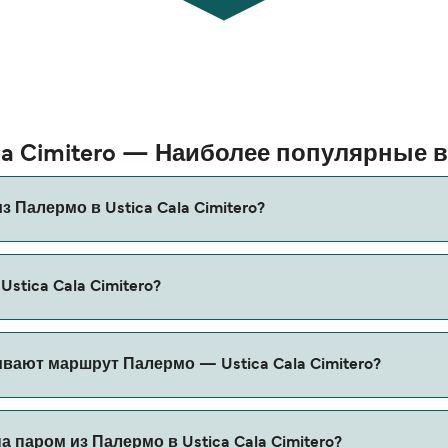
ala Cimitero — Наиболее популярные
 Палермо в Ustica Cala Cimitero?
stica Cala Cimitero составляет примерно 2 ч 45 мин. Длит
stica Cala Cimitero?
ому рекомендуется проверить актуальную информацию через
a Cimitero может меняться в зависимости от сезона. Средн
ают маршрут Палермо — Ustica Cala Cimitero?
 учета сборов за бронирование.
 Ustica Cala Cimitero.
 паром из Палермо в Ustica Cala Cimitero?