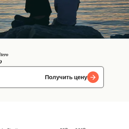
itero
o
Получить цену