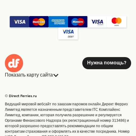
Нужна помощь?
Показать карту сайта
Паромы
Бронирования
Страны
Размещение
© Direct Ferries.ru
Обслуживание клиентов
Паромы
Ведущий мировой вебсайт по заказам паромов онлайн Директ Ферриз
Операторы
Грузоперевозки
Лимитед является назначенным представителем ITC Комплайенс
Лимитед, компании, которая получила разрешение и регулируется
Маршруты и порты
Органами Финансового Надзора (их регистрационный номер 313486) и
Special Offers
которой разрешено предоставлять рекоммендации по общим
Предлагает
контрактам страхования и оформлять их в качестве посредника. Номер