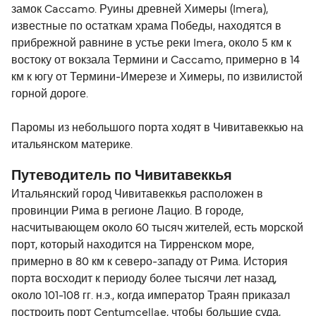
замок Caccamo. Руины древней Химеры (Imera),
известные по остаткам храма Победы, находятся в
прибрежной равнине в устье реки Imera, около 5 км к
востоку от вокзала Термини и Caccamo, примерно в 14
км к югу от Термини-Имерезе и Химеры, по извилистой
горной дороге.
Паромы из небольшого порта ходят в Чивитавеккью на
итальянском материке.
Путеводитель по Чивитавеккья
Итальянский город Чивитавеккья расположен в
провинции Рима в регионе Лацио. В городе,
насчитывающем около 60 тысяч жителей, есть морской
порт, который находится на Тирренском море,
примерно в 80 км к северо-западу от Рима. История
порта восходит к периоду более тысячи лет назад,
около 101-108 гг. н.э., когда император Траян приказал
построить порт Centumcellae, чтобы большие суда,