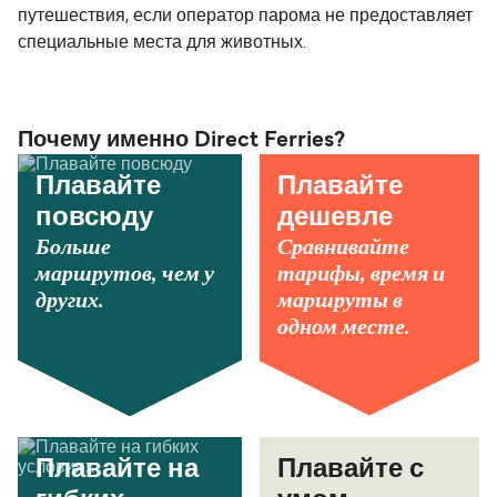
путешествия, если оператор парома не предоставляет
специальные места для животных.
Почему именно Direct Ferries?
Плавайте
Плавайте
повсюду
дешевле
Больше
Сравнивайте
маршрутов, чем у
тарифы, время и
других.
маршруты в
одном месте.
Плавайте на
Плавайте с