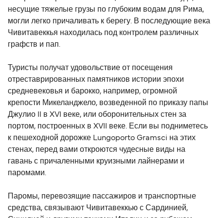
несущие тяжелые грузы по глубоким водам для Рима,
могли легко причаливать к берегу. В последующие века
Чивитавеккья находилась под контролем различных
графств и пап.
Туристы получат удовольствие от посещения
отреставрированных памятников истории эпохи
средневековья и барокко, например, огромной
крепости Микеланджело, возведенной по приказу папы
Джулио II в XVI веке, или оборонительных стен за
портом, построенных в XVII веке. Если вы подниметесь
к пешеходной дорожке Lungoporto Gramsci на этих
стенах, перед вами откроются чудесные виды на
гавань с причаленными круизными лайнерами и
паромами.
Паромы, перевозящие пассажиров и транспортные
средства, связывают Чивитавеккью с Сардинией,