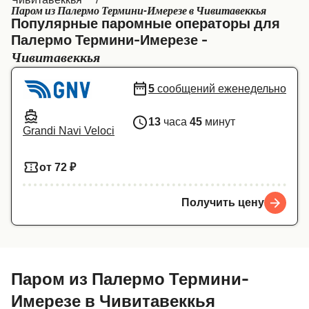
Паром из Палермо Термини-Имерезе в Чивитавеккья
Canada
België (NL)
Популярные паромные операторы для
Палермо Термини-Имерезе -
Ελλάδα
Belgique (FR)
Чивитавеккья
Polska
Deutschland
5
сообщений еженедельно
Schweiz (DE)
Norge
13
часа
45
минут
Україна
Indonesia
Grandi Navi Veloci
المغرب
Maroc (FR)
от 72 ₽
Получить цену
Паром из Палермо Термини-
Имерезе в Чивитавеккья