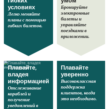
гибких
умом
Бронируйте
условиях
электронные
Легко меняйте
билеты и
планы с помощью
управляйте
гибких билетов.
поездками в
приложении.
Плавайте,
Плавайте
владея
уверенно
Высококлассная
информацией
поддержка
Отслеживание
клиентов, когда
кораблей и
это необходимо.
получение
уведомлений в