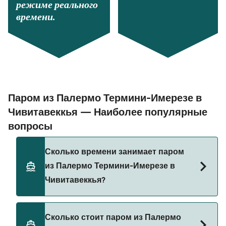
режиме реального
времени.
Паром из Палермо Термини-Имерезе в
Чивитавеккья — Наиболее популярные
вопросы
Сколько времени занимает паром
из Палермо Термини-Имерезе в
Чивитавеккья?
Время переправы на пароме из Палермо
Сколько стоит паром из Палермо
Термини-Имерезе в Чивитавеккья составляет