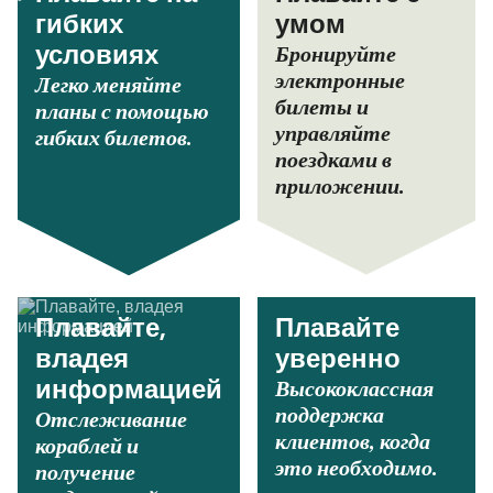
гибких
умом
Бронируйте
условиях
электронные
Легко меняйте
билеты и
планы с помощью
управляйте
гибких билетов.
поездками в
приложении.
Плавайте,
Плавайте
владея
уверенно
Высококлассная
информацией
поддержка
Отслеживание
клиентов, когда
кораблей и
это необходимо.
получение