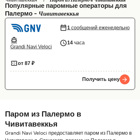
Паром из Палермо в Чивитавеккья
Популярные паромные операторы для
Canada
België (NL)
Чивитавеккья
Палермо -
Ελλάδα
Belgique (FR)
1
сообщений еженедельно
Polska
Deutschland
14
часа
Schweiz (DE)
Norge
Grandi Navi Veloci
Україна
Indonesia
от 87 ₽
المغرب
Maroc (FR)
Получить цену
Паром из Палермо в
Чивитавеккья
Grandi Navi Veloci предоставляет паром из Палермо в