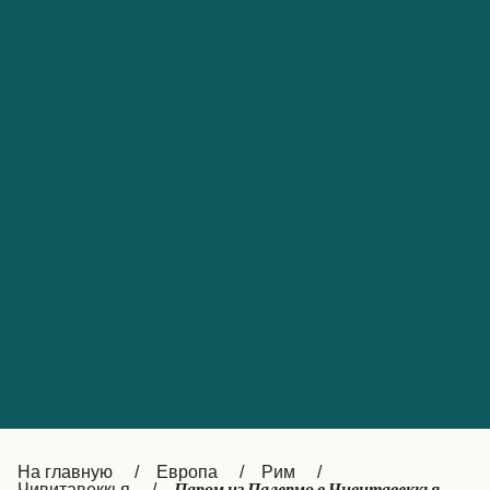
Обслуживание клиентов
Portugal
Catalan
대한민국
Suomi
Slovensko
Nederland
Česká republika
Australia
España
New Zealand
France
日本
Sverige
Ireland
Danmark
中国
Türkiye
العربية
UK
Österreich (DE)
Italia
Canada (FR)
На главную
Европа
Рим
Чивитавеккья