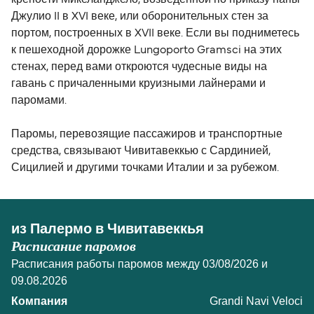
крепости Микеланджело, возведенной по приказу папы
Джулио II в XVI веке, или оборонительных стен за
портом, построенных в XVII веке. Если вы подниметесь
к пешеходной дорожке Lungoporto Gramsci на этих
стенах, перед вами откроются чудесные виды на
гавань с причаленными круизными лайнерами и
паромами.
Паромы, перевозящие пассажиров и транспортные
средства, связывают Чивитавеккью с Сардинией,
Сицилией и другими точками Италии и за рубежом.
из Палермо в Чивитавеккья
Расписание паромов
Расписания работы паромов между 03/08/2026 и
09.08.2026
Grandi Navi Veloci