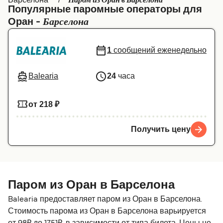
Паром из Оран в Барселона
Популярные паромные операторы для
Canada
België (NL)
Барселона
Оран -
Ελλάδα
Belgique (FR)
1
сообщений еженедельно
Polska
Deutschland
Schweiz (DE)
Norge
Balearia
24
часа
Україна
Indonesia
от 218 ₽
المغرب
Maroc (FR)
Получить цену
Паром из Оран в Барселона
Balearia предоставляет паром из Оран в Барселона.
Стоимость парома из Оран в Барселона варьируется