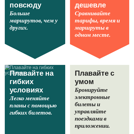
повсюду
дешевле
Больше
Сравнивайте
маршрутов, чем у
тарифы, время и
других.
маршруты в
одном месте.
Плавайте на
Плавайте с
гибких
умом
Бронируйте
условиях
электронные
Легко меняйте
билеты и
планы с помощью
управляйте
гибких билетов.
поездками в
приложении.