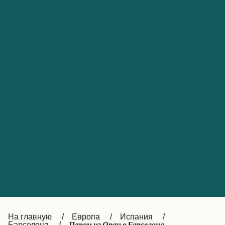
Обслуживание клиентов
Portugal
Catalan
대한민국
Suomi
Slovensko
Nederland
Česká republika
Australia
España
New Zealand
France
日本
Sverige
Ireland
Danmark
中国
Türkiye
العربية
UK
Österreich (DE)
Italia
Canada (FR)
На главную
Европа
Испания
Барселона