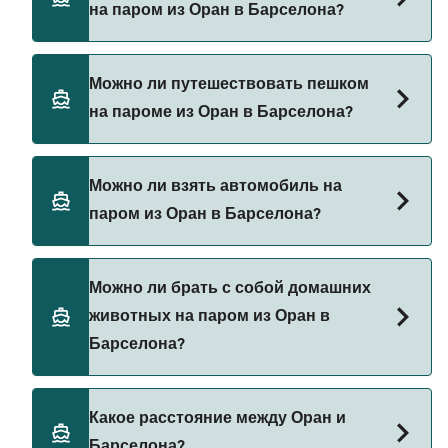
на паром из Оран в Барселона?
Бронируйте паромы из Оран в Барселона через
Можно ли путешествовать пешком
наш поиск сделок и посетите нашу страницу
на пароме из Оран в Барселона?
предложений, чтобы увидеть последние акции
на паромы.
Да, вы можете путешествовать пешком на
Можно ли взять автомобиль на
пароме из Оран в Барселона с
паром из Оран в Барселона?
Balearia
Да, вы можете путешествовать на пароме с
Можно ли брать с собой домашних
автомобилем из Оран в Барселона с
животных на паром из Оран в
Balearia
Барселона?
В настоящее время домашних животных нельзя
Какое расстояние между Оран и
брать на паромы между Оран и Барселона.
Барселона?