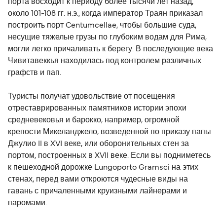
порта восходит к периоду более тысячи лет назад,
около 101-108 гг. н.э., когда император Траян приказал
построить порт Centumcellae, чтобы большие суда,
несущие тяжелые грузы по глубоким водам для Рима,
могли легко причаливать к берегу. В последующие века
Чивитавеккья находилась под контролем различных
графств и пап.
Туристы получат удовольствие от посещения
отреставрированных памятников истории эпохи
средневековья и барокко, например, огромной
крепости Микеланджело, возведенной по приказу папы
Джулио II в XVI веке, или оборонительных стен за
портом, построенных в XVII веке. Если вы подниметесь
к пешеходной дорожке Lungoporto Gramsci на этих
стенах, перед вами откроются чудесные виды на
гавань с причаленными круизными лайнерами и
паромами.