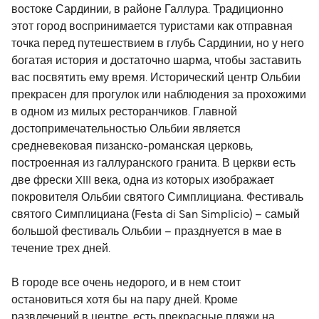
востоке Сардинии, в районе Галлура. Традиционно
этот город воспринимается туристами как отправная
точка перед путешествием в глубь Сардинии, но у него
богатая история и достаточно шарма, чтобы заставить
вас посвятить ему время. Исторический центр Ольбии
прекрасен для прогулок или наблюдения за прохожими
в одном из милых ресторанчиков. Главной
достопримечательностью Ольбии является
средневековая пизанско-романская церковь,
построенная из галлуранского гранита. В церкви есть
две фрески XIII века, одна из которых изображает
покровителя Ольбии святого Симплициана. Фестиваль
святого Симплициана (Festa di San Simplicio) – самый
большой фестиваль Ольбии – празднуется в мае в
течение трех дней.
В городе все очень недорого, и в нем стоит
остановиться хотя бы на пару дней. Кроме
развлечений в центре, есть прекрасные пляжи на