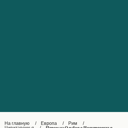
Обслуживание клиентов
Portugal
Catalan
대한민국
Suomi
Slovensko
Nederland
Česká republika
Australia
España
New Zealand
France
日本
Sverige
Ireland
Danmark
中国
Türkiye
العربية
UK
Österreich (DE)
Italia
Canada (FR)
На главную
Европа
Рим
Чивитавеккья