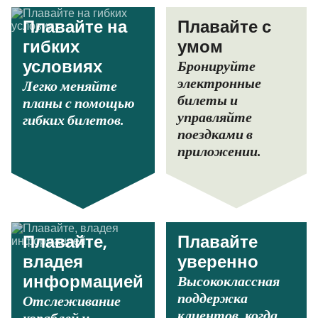
Плавайте на
Плавайте с
гибких
умом
Бронируйте
условиях
электронные
Легко меняйте
билеты и
планы с помощью
управляйте
гибких билетов.
поездками в
приложении.
Плавайте,
Плавайте
владея
уверенно
Высококлассная
информацией
поддержка
Отслеживание
клиентов, когда