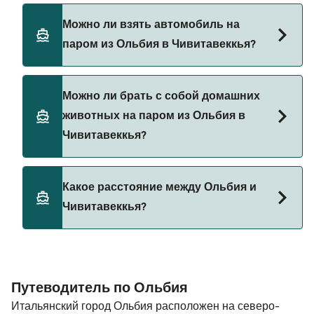
Да, вы можете путешествовать пешком на
Можно ли взять автомобиль на
пароме из Ольбия в Чивитавеккья с
паром из Ольбия в Чивитавеккья?
Grimaldi Lines
Tirrenia
Да, вы можете путешествовать на пароме с
Можно ли брать с собой домашних
автомобилем из Ольбия в Чивитавеккья с
животных на паром из Ольбия в
Grimaldi Lines
Чивитавеккья?
Tirrenia
Да, домашних животных разрешено брать на
Какое расстояние между Ольбия и
борт парома. Возможно, вам понадобится
Чивитавеккья?
паспорт для питомца. Пожалуйста, ознакомьтесь
с правилами перевозки животных у операторов
парома. В настоящее время вы можете брать
Расстояние от Ольбия до Чивитавеккья
животных на паромы с:
составляет 153 морских миль.
Путеводитель по Ольбия
Grimaldi Lines
Итальянский город Ольбия расположен на северо-