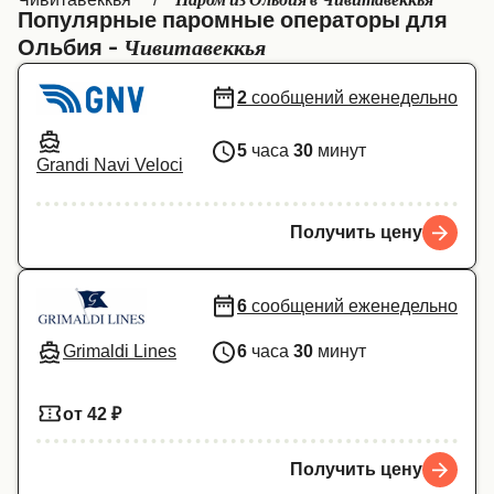
Паром из Ольбия в Чивитавеккья
Популярные паромные операторы для
Canada
België (NL)
Чивитавеккья
Ольбия -
Ελλάδα
Belgique (FR)
2
сообщений еженедельно
Polska
Deutschland
5
часа
30
минут
Schweiz (DE)
Norge
Grandi Navi Veloci
Україна
Indonesia
Получить цену
المغرب
Maroc (FR)
6
сообщений еженедельно
Grimaldi Lines
6
часа
30
минут
от 42 ₽
Получить цену