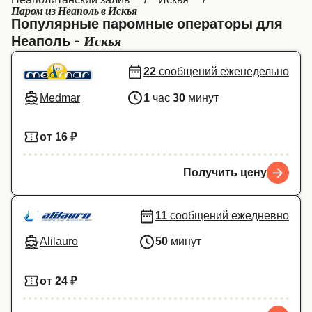
Паром из Неаполь в Искья
Canada
België (NL)
Популярные паромные операторы для
Искья
Неаполь -
Ελλάδα
Belgique (FR)
Polska
Deutschland
22
сообщений еженедельно
Medmar
1
час
30
минут
Schweiz (DE)
Norge
Україна
Indonesia
от 16 ₽
المغرب
Maroc (FR)
Получить цену
11
сообщений ежедневно
Alilauro
50
минут
от 24 ₽