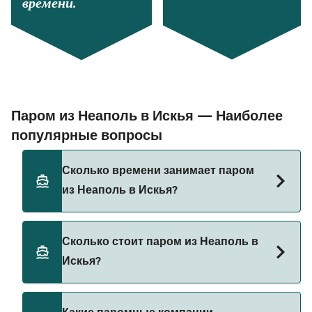
времени.
Паром из Неаполь в Искья — Наиболее
популярные вопросы
Сколько времени занимает паром
из Неаполь в Искья?
Время переправы на пароме из Неаполь в
Сколько стоит паром из Неаполь в
Искья составляет примерно 1 ч 5 мин.
Искья?
Длительность рейса может меняться в
зависимости от сезона и оператора, поэтому
рекомендуется проверить актуальную
Стоимость парома из Неаполь в Искья может