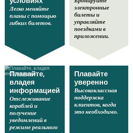
Бронируйте
условиях
электронные
Легко меняйте
билеты и
планы с помощью
управляйте
гибких билетов.
поездками в
приложении.
Плавайте,
Плавайте
владея
уверенно
Высококлассная
информацией
поддержка
Отслеживание
клиентов, когда
кораблей и
это необходимо.
получение
уведомлений в
режиме реального