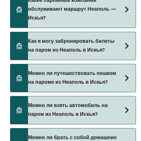
Какие паромные компании
информацию через наш Поиск Сделок.
меняться в зависимости от сезона. Средняя
обслуживают маршрут Неаполь —
цена парома из Неаполь в Искья составляет
Искья?
84₽. Цена указана без учета сборов за
бронирование.
Существует 4 популярных паромных
Как я могу забронировать билеты
операторов на маршруте Неаполь — Искья.
на паром из Неаполь в Искья?
Это:
Medmar
Бронируйте паромы из Неаполь в Искья через
Можно ли путешествовать пешком
Alilauro
наш поиск сделок и посетите нашу страницу
на пароме из Неаполь в Искья?
предложений, чтобы увидеть последние акции
Caremar
на паромы.
Caremar (Hydrofoil)
Да, вы можете путешествовать пешком на
Можно ли взять автомобиль на
пароме из Неаполь в Искья с
паром из Неаполь в Искья?
Medmar
Alilauro
Да, вы можете путешествовать на пароме с
Можно ли брать с собой домашних