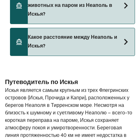
автомобилем из Неаполь в Искья с
Caremar
животных на паром из Неаполь в
Medmar
Искья?
Caremar (Hydrofoil)
Caremar
Да, домашних животных разрешено брать на
Какое расстояние между Неаполь и
борт парома. Возможно, вам понадобится
Искья?
паспорт для питомца. Пожалуйста, ознакомьтесь
с правилами перевозки животных у операторов
парома. В настоящее время вы можете брать
Расстояние от Неаполь до Искья составляет 20
животных на паромы с:
морских миль.
Путеводитель по Искья
Medmar
Искья является самым крупным из трех Флегринских
Alilauro
островов (Искья, Прочида и Капри), расположенных у
берегов Неаполя в Тирренском море. Несмотря на
Caremar
близость к шумному и суетливому Неаполю – всего-то
Caremar (Hydrofoil)
короткая переправа на пароме, Искья сохраняет
атмосферу покоя и умиротворенности. Береговая
линия протяженностью 40 км не имеет недостатка в