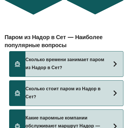
Паром из Надор в Сет — Наиболее
популярные вопросы
Сколько времени занимает паром
из Надор в Сет?
Время переправы на пароме из Надор в Сет
Сколько стоит паром из Надор в
составляет примерно 41 ч 15 мин. Длительность
Сет?
рейса может меняться в зависимости от сезона
и оператора, поэтому рекомендуется проверить
актуальную информацию через наш Поиск
Стоимость парома из Надор в Сет может
Какие паромные компании
Сделок.
меняться в зависимости от сезона. Средняя
обслуживают маршрут Надор —