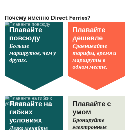
Почему именно Direct Ferries?
Плавайте
Плавайте
повсюду
дешевле
Больше
Сравнивайте
маршрутов, чем у
тарифы, время и
других.
маршруты в
одном месте.
Плавайте на
Плавайте с
гибких
умом
Бронируйте
условиях
электронные
Легко меняйте