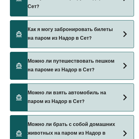
цена парома из Надор в Сет составляет 644₽.
Сет?
Цена указана без учета сборов за
бронирование.
Grandi Navi Veloci предоставляет паромы из
Как я могу забронировать билеты
Надор в Сет.
на паром из Надор в Сет?
Бронируйте паромы из Надор в Сет через наш
Можно ли путешествовать пешком
поиск сделок и посетите нашу страницу
на пароме из Надор в Сет?
предложений, чтобы увидеть последние акции
на паромы.
Да, вы можете путешествовать пешком на
Можно ли взять автомобиль на
пароме из Надор в Сет с
паром из Надор в Сет?
Grandi Navi Veloci
Да, вы можете путешествовать на пароме с
Можно ли брать с собой домашних
автомобилем из Надор в Сет с
животных на паром из Надор в