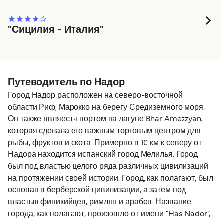
хорошо организованная посадка.
хорошие, хотя моей жене казалось, что в магазине
Отправился на пароме из Чивитавеккьи в Палермо,
чего-то не хватало. Персонал был очень вежливый.
вместо того, чтобы ехать дальше по побережью.
Единственный минус в том, что заезд и выезд заняли
Отличное решение, так как переправа была гладкая и
"Сицилия - Италия"
некоторое время.
двухместная каюта была очень удобная. Посадка и
Проблем с получением билетов не было.
высадка были очень медленными. В целом, выгодно и
Дружелюбный персонал, чистая и опрятная каюта. Мне
мы настоятельно рекомендуем Fantastic.
интересно путешествовать на пароме. Разумная цена.
Путеводитель по Надор
Город Надор расположен на северо-восточной
области Риф, Марокко на берегу Средиземного моря.
Он также являестя портом на лагуне Bhar Amezzyan,
которая сделала его важным торговым центром для
рыбы, фруктов и скота. Примерно в 10 км к северу от
Надора находится испанский город Мелилья. Город
был под властью целого ряда различных цивилизаций
на протяжении своей истории. Город, как полагают, был
основан в берберской цивилизации, а затем под
властью финикийцев, римлян и арабов. Название
города, как полагают, произошло от имени "Has Nador",