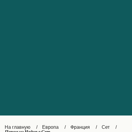
Обслуживание клиентов
Portugal
Catalan
대한민국
Suomi
Slovensko
Nederland
Česká republika
Australia
España
New Zealand
France
日本
Sverige
Ireland
Danmark
中国
Türkiye
العربية
UK
Österreich (DE)
Italia
Canada (FR)
На главную
Европа
Франция
Сет