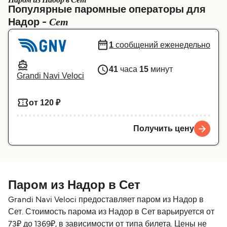
Паром из Надор в Сет
Популярные паромные операторы для
Canada
België (NL)
Сет
Надор -
Ελλάδα
Belgique (FR)
1
сообщений еженедельно
Polska
Deutschland
41
часа
15
минут
Schweiz (DE)
Norge
Grandi Navi Veloci
Україна
Indonesia
от 120 ₽
المغرب
Maroc (FR)
Получить цену
Паром из Надор в Сет
Grandi Navi Veloci предоставляет паром из Надор в
Сет. Стоимость парома из Надор в Сет варьируется от
73₽ до 1369₽, в зависимости от типа билета. Цены не