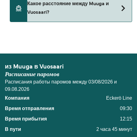
В настоящее время домашних животных нельзя
Какое расстояние между Muuga и
брать на паромы между Muuga и Vuosaari.
Vuosaari?
Расстояние от Muuga до Vuosaari составляет 42
морских миль.
из Muuga в Vuosaari
Расписание паромов
Расписания работы паромов между 03/08/2026 и
09.08.2026
Eckerö Line
09:30
12:15
2 часа 45 минут