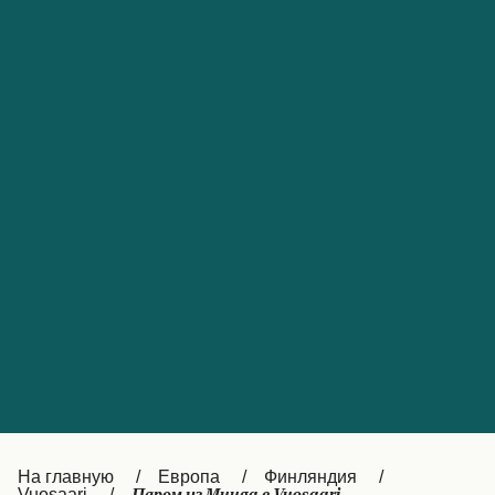
Обслуживание клиентов
Portugal
Catalan
대한민국
Suomi
Slovensko
Nederland
Česká republika
Australia
España
New Zealand
France
日本
Sverige
Ireland
Danmark
中国
Türkiye
العربية
UK
Österreich (DE)
Italia
Canada (FR)
На главную
Европа
Финляндия
Vuosaari