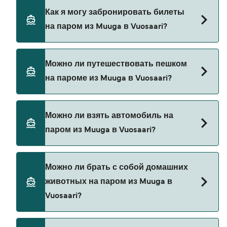
Eckerö Line предоставляет паромы из Muuga в
Как я могу забронировать билеты
Vuosaari.
на паром из Muuga в Vuosaari?
Бронируйте паромы из Muuga в Vuosaari через
Можно ли путешествовать пешком
наш поиск сделок и посетите нашу страницу
на пароме из Muuga в Vuosaari?
предложений, чтобы увидеть последние акции
на паромы.
Нет, в настоящее время пассажирам без
Можно ли взять автомобиль на
автомобиля не разрешено путешествовать на
паром из Muuga в Vuosaari?
паромах из Muuga в Vuosaari.
Да, вы можете путешествовать на пароме с
Можно ли брать с собой домашних
автомобилем из Muuga в Vuosaari с
животных на паром из Muuga в
Eckerö Line
Vuosaari?