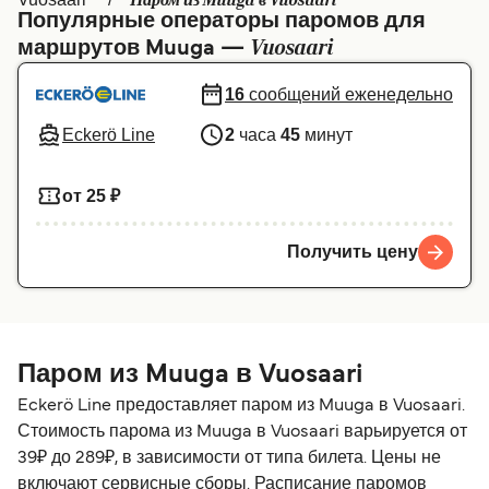
Паром из Muuga в Vuosaari
Популярные операторы паромов для
Canada
België (NL)
Vuosaari
маршрутов Muuga —
Ελλάδα
Belgique (FR)
16
сообщений еженедельно
Polska
Deutschland
Eckerö Line
2
часа
45
минут
Schweiz (DE)
Norge
от 25 ₽
Україна
Indonesia
المغرب
Maroc (FR)
Получить цену
Паром из Muuga в Vuosaari
Eckerö Line предоставляет паром из Muuga в Vuosaari.
Стоимость парома из Muuga в Vuosaari варьируется от
39₽ до 289₽, в зависимости от типа билета. Цены не
включают сервисные сборы. Расписание паромов