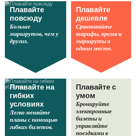
Плавайте
Плавайте
повсюду
дешевле
Больше
Сравнивайте
маршрутов, чем у
тарифы, время и
других.
маршруты в
одном месте.
Плавайте на
Плавайте с
гибких
умом
Бронируйте
условиях
электронные
Легко меняйте
билеты и
планы с помощью
управляйте
гибких билетов.
поездками в