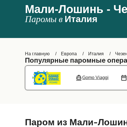
Мали-Лошинь - Че
Паромы в
Италия
На главную
Европа
Италия
Чезе
Популярные паромные опера
Gomo Viaggi
Паром из Мали-Лошин