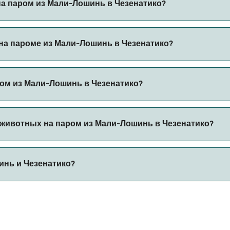
на паром из Мали-Лошинь в Чезенатико?
натико через наш поиск сделок и посетите нашу страницу 
на пароме из Мали-Лошинь в Чезенатико?
пароме из Мали-Лошинь в Чезенатико с
ом из Мали-Лошинь в Чезенатико?
с автомобилем из Мали-Лошинь в Чезенатико с
 животных на паром из Мали-Лошинь в Чезенатико?
 борт парома. Возможно, вам понадобится паспорт для пит
инь и Чезенатико?
ов парома. В настоящее время вы можете брать животных 
составляет 126 морских миль.