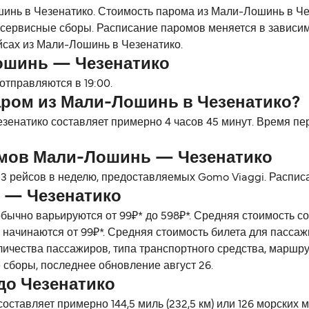
нь в Чезенатико. Стоимость парома из Мали-Лошинь в Чезе
 сервисные сборы. Расписание паромов меняется в зависим
сах из Мали-Лошинь в Чезенатико.
ошинь — Чезенатико
тправляются в 19:00.
аром из Мали-Лошинь в Чезенатико?
енатико составляет примерно 4 часов 45 минут. Время пе
омов Мали-Лошинь — Чезенатико
 рейсов в неделю, предоставляемых Gomo Viaggi. Расписа
 — Чезенатико
бычно варьируются от 99₽* до 598₽*. Средняя стоимость с
начинаются от 99₽*. Средняя стоимость билета для пассажи
личества пассажиров, типа транспортного средства, маршр
 сборы, последнее обновление август 26.
до Чезенатико
тавляет примерно 144,5 миль (232,5 км) или 126 морских м