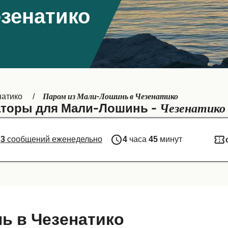
зенатико
Паром из Мали-Лошинь в Чезенатико
натико
Чезенатико
торы для Мали-Лошинь -
3
сообщений еженедельно
4
часа
45
минут
ь в Чезенатико