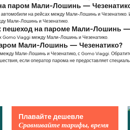
на паром Мали-Лошинь — Чезенатик
 автомобили на рейсах между Мали-Лошинь и Чезенатико. 
жду Мали-Лошинь и Чезенатико.
к пешеход на пароме Мали-Лошинь —
х Gomo Viaggi между Мали-Лошинь и Чезенатико.
паром Мали-Лошинь — Чезенатико?
ежду Мали-Лошинь и Чезенатико, с Gomo Viaggi. Обратите
шествия, если оператор парома не предоставляет специал
Плавайте дешевле
Сравнивайте тарифы, время