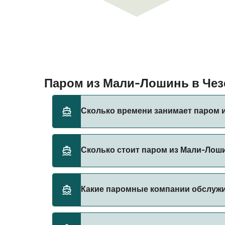
Паром из Мали-Лошинь в Че
Сколько времени занимает паром 
Время переправы на пароме из Мали-Лошинь
Сколько стоит паром из Мали-Лоши
сезона и оператора, поэтому рекомендует
Стоимость парома из Мали-Лошинь в Чезен
Какие паромные компании обслуж
составляет 210₽. Цена указана без учета с
Gomo Viaggi предоставляет паромы из Мал