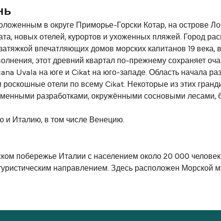
нь
ложенным в округе Приморье-Горски Котар, на острове Лош
мата, новых отелей, курортов и ухоженных пляжей. Город 
 затяжкой впечатляющих домов морских капитанов 19 века
 волнения, этот древний квартал по-прежнему сохраняет оч
ana Uvala на юге и Cikat на юго-западе. Область начала разв
 роскошные отели по всему Cikat. Некоторые из этих гранд
менными разработками, окружёнными сосновыми лесами, б
ю и Италию, в том числе Венецию.
ском побережье Италии с населением около 20 000 человек
ристическим направлением. Здесь расположен Морской музе