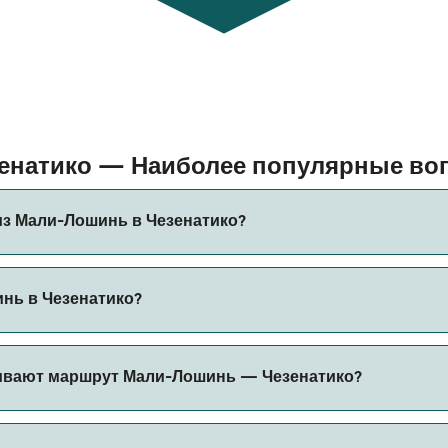
зенатико — Наиболее популярные в
из Мали-Лошинь в Чезенатико?
 в Чезенатико составляет примерно 4 ч 45 мин. Длительн
нь в Чезенатико?
ся проверить актуальную информацию через наш Поиск Сде
атико может меняться в зависимости от сезона. Средняя 
ивают маршрут Мали-Лошинь — Чезенатико?
боров за бронирование.
и-Лошинь в Чезенатико.