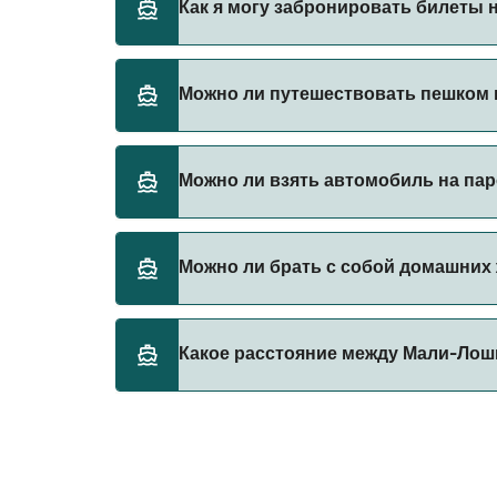
Как я могу забронировать билеты 
Бронируйте паромы из Мали-Лошинь в Чезе
Можно ли путешествовать пешком 
на паромы.
Да, вы можете путешествовать пешком на 
Можно ли взять автомобиль на пар
Gomo Viaggi
Да, вы можете путешествовать на пароме 
Можно ли брать с собой домашних
Gomo Viaggi
Да, домашних животных разрешено брать на
Какое расстояние между Мали-Лош
правилами перевозки животных у оператор
Gomo Viaggi
Расстояние от Мали-Лошинь до Чезенатико 