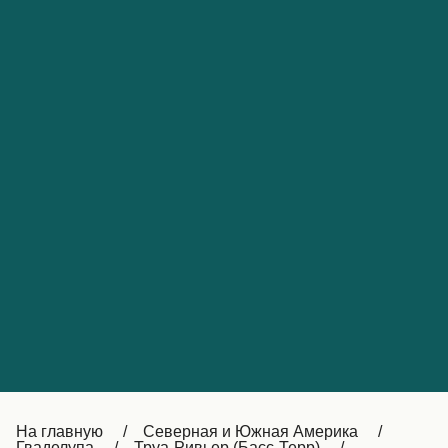
Обслуживание клиентов
Portugal
Catalan
대한민국
Suomi
Slovensko
Nederland
Česká republika
Australia
España
New Zealand
France
日本
Sverige
Ireland
Danmark
中国
Türkiye
العربية
UK
Österreich (DE)
Italia
Canada (FR)
На главную
Северная и Южная Америка
Гваделупа
Труа-Ривьер (Басс-Терр)