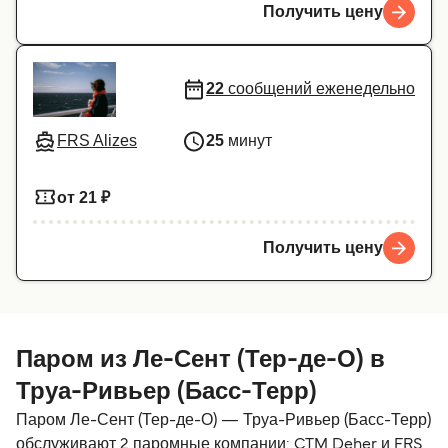
Получить цену
22
сообщений еженедельно
FRS Alizes
25
минут
от 21 ₽
Получить цену
Паром из Ле-Сент (Тер-де-О) в
Труа-Ривьер (Басс-Терр)
Паром Ле-Сент (Тер-де-О) — Труа-Ривьер (Басс-Терр)
обслуживают 2 паромные компании: CTM Deher и FRS