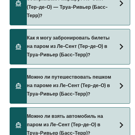
зависимости от сезона. Средняя цена парома из
(Тер-де-О) — Труа-Ривьер (Басс-
Ле-Сент (Тер-де-О) в Труа-Ривьер (Басс-Терр)
Терр)?
составляет 55₽. Цена указана без учета сборов
за бронирование.
Существует 2 популярных паромных
Как я могу забронировать билеты
операторов на маршруте Ле-Сент (Тер-де-О) —
на паром из Ле-Сент (Тер-де-О) в
Труа-Ривьер (Басс-Терр). Это:
Труа-Ривьер (Басс-Терр)?
CTM Deher
FRS Alizes
Бронируйте паромы из Ле-Сент (Тер-де-О) в
Можно ли путешествовать пешком
Труа-Ривьер (Басс-Терр) через наш поиск
на пароме из Ле-Сент (Тер-де-О) в
сделок и посетите нашу страницу предложений,
Труа-Ривьер (Басс-Терр)?
чтобы увидеть последние акции на паромы.
Да, вы можете путешествовать пешком на
Можно ли взять автомобиль на
пароме из Ле-Сент (Тер-де-О) в Труа-Ривьер
паром из Ле-Сент (Тер-де-О) в
(Басс-Терр) с
Труа-Ривьер (Басс-Терр)?