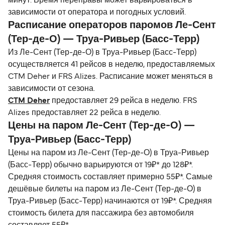
минут. Время переправы может варьироваться в
зависимости от оператора и погодных условий.
Расписание операторов паромов Ле-Сент
(Тер-де-О) — Труа-Ривьер (Басс-Терр)
Из Ле-Сент (Тер-де-О) в Труа-Ривьер (Басс-Терр)
осуществляется 41 рейсов в неделю, предоставляемых
CTM Deher и FRS Alizes. Расписание может меняться в
зависимости от сезона.
CTM Deher
предоставляет 29 рейса в неделю. FRS
Alizes предоставляет 22 рейса в неделю.
Цены на паром Ле-Сент (Тер-де-О) —
Труа-Ривьер (Басс-Терр)
Цены на паром из Ле-Сент (Тер-де-О) в Труа-Ривьер
(Басс-Терр) обычно варьируются от 19₽* до 128₽*.
Средняя стоимость составляет примерно 55₽*. Самые
дешёвые билеты на паром из Ле-Сент (Тер-де-О) в
Труа-Ривьер (Басс-Терр) начинаются от 19₽*. Средняя
стоимость билета для пассажира без автомобиля