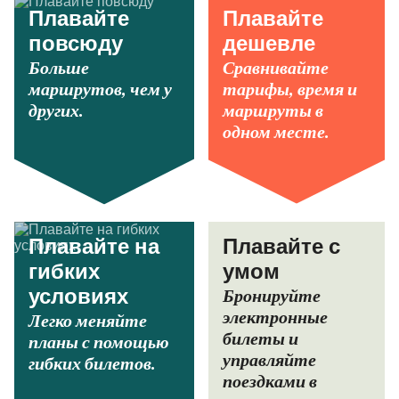
Плавайте
Плавайте
повсюду
дешевле
Больше
Сравнивайте
маршрутов, чем у
тарифы, время и
других.
маршруты в
одном месте.
Плавайте на
Плавайте с
гибких
умом
Бронируйте
условиях
электронные
Легко меняйте
билеты и
планы с помощью
управляйте
гибких билетов.
поездками в