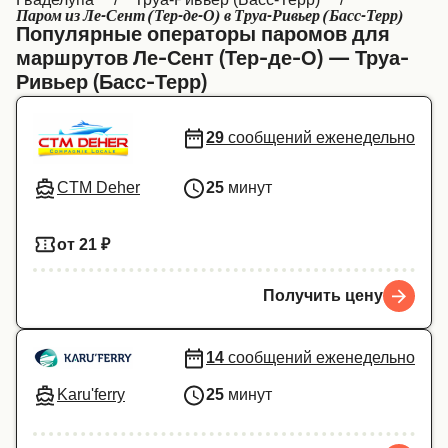
Паром из Ле-Сент (Тер-де-О) в Труа-Ривьер (Басс-Терр)
Canada
België (NL)
Популярные операторы паромов для
маршрутов Ле-Сент (Тер-де-О) — Труа-
Ελλάδα
Belgique (FR)
Ривьер (Басс-Терр)
Polska
Deutschland
29
сообщений еженедельно
Schweiz (DE)
Norge
Україна
Indonesia
CTM Deher
25
минут
المغرب
Maroc (FR)
от 21 ₽
Получить цену
14
сообщений еженедельно
Karu'ferry
25
минут