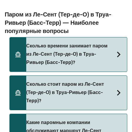
Паром из Ле-Сент (Тер-де-О) в Труа-
Ривьер (Басс-Терр) — Наиболее
популярные вопросы
Сколько времени занимает паром
из Ле-Сент (Тер-де-О) в Труа-
Ривьер (Басс-Терр)?
Время переправы на пароме из Ле-Сент (Тер-
Сколько стоит паром из Ле-Сент
де-О) в Труа-Ривьер (Басс-Терр) составляет
(Тер-де-О) в Труа-Ривьер (Басс-
примерно 25 мин. Длительность рейса может
Терр)?
меняться в зависимости от сезона и оператора,
поэтому рекомендуется проверить актуальную
информацию через наш Поиск Сделок.
Стоимость парома из Ле-Сент (Тер-де-О) в
Какие паромные компании
Труа-Ривьер (Басс-Терр) может меняться в
обслуживают маршрут Ле-Сент